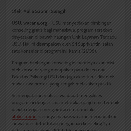
Oleh:
Aulia Sabrini Saragih
USU, wacana.org –
USU menyediakan bimbingan
konseling gratis bagi mahasiswa, program tersebut
dinyatakan di bawah naungan Unit Layanan Terpadu
USU. Hal ini disampaikan oleh Sri Supriyantini salah
satu konselor di program ini, Kamis (21/08).
Program bimbingan konseling ini nantinya akan diisi
oleh konselor yang merupakan para dosen dari
Fakultas Psikologi USU dan juga akan turut diisi oleh
mahasiswa profesi yang tengah melakukan praktik.
Sri mengatakan mahasiswa dapat mengakses
program ini dengan cara melakukan janji temu terlebih
dahulu dengan mengirimkan email melalui
ult@usu.ac.id
nantinya mahasiswa akan mendapatkan
jadwal dan detail lokasi pengadaan konseling.”Iya
daftarnya ke admin ULT, tidak langsung ke