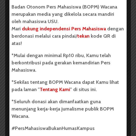
BPDP Sosialisasikan Lomba Riset
Badan Otonom Pers Mahasiswa (BOPM) Wacana
Mahasiswa 2026, Dorong Inovasi
merupakan media yang dikelola secara mandiri
Penelitian dalam Sektor
oleh mahasiswa USU.
Mari
dukung independensi Pers Mahasiswa
dengan
Perkebunan
berdonasi melalui cara pindai/
tekan
kode QR di
...
atas!
*Mulai dengan minimal Rp10 ribu, Kamu telah
Redaksi
2 menit waktu baca
berkontribusi pada gerakan kemandirian Pers
Mahasiswa.
*Sekilas tentang BOPM Wacana dapat Kamu lihat
pada laman "
Tentang Kami
" di situs ini.
BERITA KAMPUS
Dua Mahasiswa Sastra Indonesia
*Seluruh donasi akan dimanfaatkan guna
USU Raih Juara di Festival Literasi
menunjang kerja-kerja jurnalisme publik BOPM
Wacana.
Sumatra Utara 2026
#PersMahasiswaBukanHumasKampus
Dark Mode | Moda Gelap