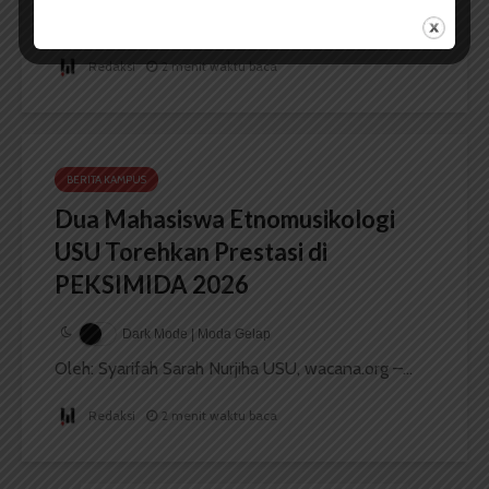
Oleh: Iyusarah Pakpahan USU, wacana.org – Dua...
Redaksi
2 menit waktu baca
BERITA KAMPUS
Dua Mahasiswa Etnomusikologi
USU Torehkan Prestasi di
PEKSIMIDA 2026
Dark Mode | Moda Gelap
Oleh: Syarifah Sarah Nurjiha USU, wacana.org –...
Redaksi
2 menit waktu baca