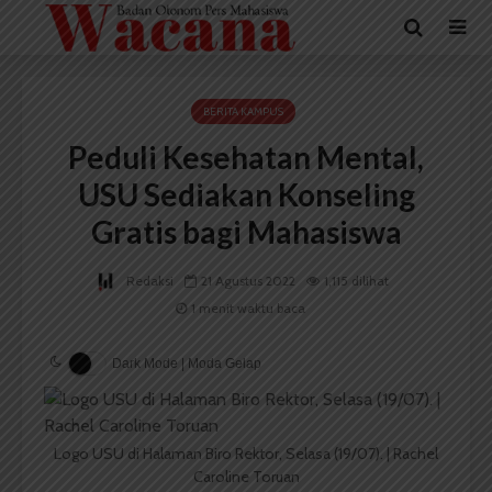
BERITA KAMPUS
Peduli Kesehatan Mental,
USU Sediakan Konseling
Gratis bagi Mahasiswa
Redaksi
21 Agustus 2022
1,115 dilihat
1 menit waktu baca
Dark Mode | Moda Gelap
Logo USU di Halaman Biro Rektor, Selasa (19/07). | Rachel
Caroline Toruan