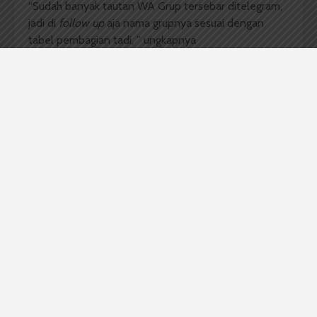
“Sudah banyak tautan WA Grup tersebar ditelegram,
jadi di
follow up
aja nama grupnya sesuai dengan
tabel pembagian tadi, ” ungkapnya
Komentar Facebook Anda
Berita KKN
KKNT USU
Kuliah Kerja Nyata USU
Sondang William Gabriel Manalu
Redaksi
Badan Otonom Pers Mahasiswa (BOPM) Wacana
merupakan pers mahasiswa yang berdiri di luar
kampus dan dikelola secara mandiri oleh mahasiswa