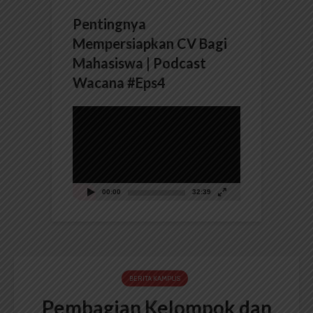
Pentingnya
Mempersiapkan CV Bagi
Mahasiswa | Podcast
Wacana #Eps4
Pemutar
Video
00:00
32:39
BERITA KAMPUS
Pembagian Kelompok dan