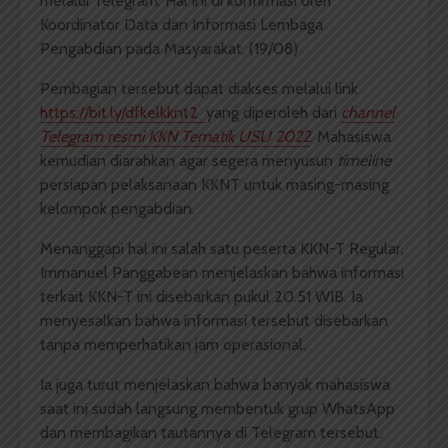
melalui Telegram. Hal ini di konfirmasi oleh
Koordinator Data dan Informasi Lembaga
Pengabdian pada Masyarakat. (19/08)
Pembagian tersebut dapat diakses melalui link
https://bit.ly/dfkelkknt2
yang diperoleh dari
channel
Telegram resmi KKN Tematik USU 2022
. Mahasiswa
kemudian diarahkan agar segera menyusun
timeline
persiapan pelaksanaan KKNT untuk masing-masing
kelompok pengabdian.
Menanggapi hal ini salah satu peserta KKN-T Regular,
Immanuel Panggabean menjelaskan bahwa informasi
terkait KKN-T ini disebarkan pukul 20.51 WIB. Ia
menyesalkan bahwa informasi tersebut disebarkan
tanpa memperhatikan jam operasional.
Ia juga turut menjelaskan bahwa banyak mahasiswa
saat ini sudah langsung membentuk grup WhatsApp
dan membagikan tautannya di Telegram tersebut.