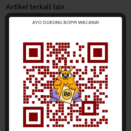
Artikel terkait lain
AYO DUKUNG BOPM WACANA!
BERITA KAMPUS
Tim Mahasiswa USU Raih Juara I
Vokal Grup Pada PEKSIMIDA 2026
Dark Mode | Moda Gelap
Oleh: Cyntia Lorena Br Tarigan USU, wacana.org –
Tim mahasiswa Universitas Sumatera Utara...
Redaksi
2 menit waktu baca
BERITA KAMPUS