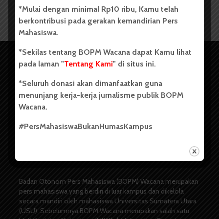
*Mulai dengan minimal Rp10 ribu, Kamu telah
berkontribusi pada gerakan kemandirian Pers
Mahasiswa.
*Sekilas tentang BOPM Wacana dapat Kamu lihat
pada laman "
Tentang Kami
" di situs ini.
*Seluruh donasi akan dimanfaatkan guna
menunjang kerja-kerja jurnalisme publik BOPM
Wacana.
#PersMahasiswaBukanHumasKampus
Copyright © 2023. All rights reserved BOPM WACANA.
Badan Otonom Pers Mahasiswa (BOPM) Wacana merupakan
pers mahasiswa yang berdiri di luar kampus dan dikelola
secara mandiri oleh mahasiswa Universitas Sumatera Utara
(USU). Sebelumnya BOPM Wacana merupakan salah satu