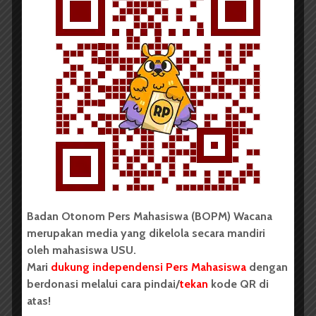
Redaksi
22 Februari 2015
2 menit waktu baca
Ikuti Kejurnas, Tim Asatama
Gandeng Tim Horas
Badan Otonom Pers Mahasiswa (BOPM) Wacana
merupakan media yang dikelola secara mandiri
oleh mahasiswa USU.
Mari
dukung independensi Pers Mahasiswa
dengan
berdonasi melalui cara pindai/
tekan
kode QR di
atas!
Redaksi
14 Oktober 2014
2 menit waktu baca