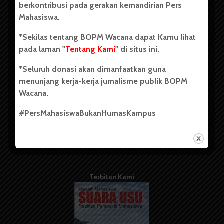
berkontribusi pada gerakan kemandirian Pers
Mahasiswa.
Tentang Kami
*Sekilas tentang BOPM Wacana dapat Kamu lihat
pada laman "
Tentang Kami
" di situs ini.
Kontribusi
*Seluruh donasi akan dimanfaatkan guna
Info Iklan
menunjang kerja-kerja jurnalisme publik BOPM
Pedoman Media Siber
Wacana.
Kode Etik Jurnalistik
#PersMahasiswaBukanHumasKampus
WartaWacana
Terbitan Kami