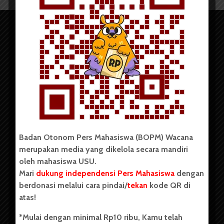
Copyright © 2023. All rights reserved BOPM WACANA.
Badan Otonom Pers Mahasiswa (BOPM) Wacana
merupakan media yang dikelola secara mandiri
Badan Otonom Pers Mahasiswa (BOPM) Wacana merupakan
oleh mahasiswa USU.
pers mahasiswa yang berdiri di luar kampus dan dikelola
Mari
dukung independensi Pers Mahasiswa
dengan
secara mandiri oleh mahasiswa Universitas Sumatera Utara
(USU). Sebelumnya BOPM Wacana merupakan salah satu
berdonasi melalui cara pindai/
tekan
kode QR di
Unit Kegiatan Mahasiswa (UKM) di Universitas Sumatera
atas!
Utara dengan nama Pers Mahasiswa SUARA USU yang
berdiri pada 1 Juli 1995.
*Mulai dengan minimal Rp10 ribu, Kamu telah