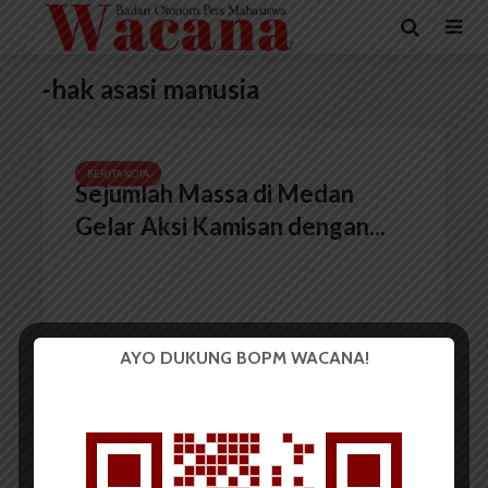
-hak asasi manusia
BERITA KOTA
Sejumlah Massa di Medan
Gelar Aksi Kamisan dengan...
AYO DUKUNG BOPM WACANA!
Redaksi
26 Mei 2022
2 menit waktu baca