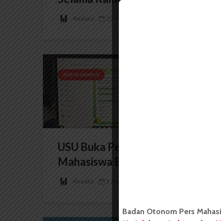
Redaksi
20 Februari 2026
2 menit waktu baca
BERITA KAMPUS
USU Buka Penerimaan
Mahasiswa Baru Jalur SBPU...
Redaksi
2 Mei 2025
2 menit waktu baca
Badan Otonom Pers Mahasis