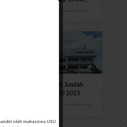
Redaksi
9 Juli 2025
2 menit waktu baca
BERITA KAMPUS
Jenjang S1 Dominasi Jumlah
Kelulusan SNBP USU 2025
Redaksi
22 April 2025
2 menit waktu baca
andiri oleh mahasiswa USU.