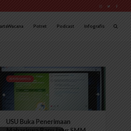
artaWacana
Potret
Podcast
Infografis
BERITA KAMPUS
USU Buka Penerimaan
Mahasiswa Baru Jalur SMM...