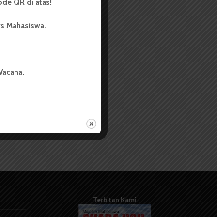
de QR di atas!
rs Mahasiswa.
Wacana.
Terbitan Kami