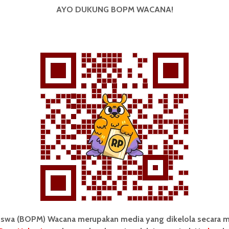
AYO DUKUNG BOPM WACANA!
Redaksi
11 Juli 2025
2 menit waktu baca
BERITA KAMPUS
Sejumlah Fakultas USU Tetap
Luring selama UTBK 2025,...
Redaksi
30 April 2025
2 menit waktu baca
wa (BOPM) Wacana merupakan media yang dikelola secara m