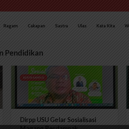
Ragam
Cakapan
Sastra
Ulas
Kata Kita
W
n Pendidikan
BERITA KAMPUS
Dirpp USU Gelar Sosialisasi
Magang Berdampak...