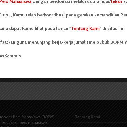
Pers Mahasiswa
dengan berdonasi melalui cara pindai/
tekan
ko
BERITA KAMPUS
 ribu, Kamu telah berkontribusi pada gerakan kemandirian Pe
ana dapat Kamu lihat pada laman "
Tentang Kami
" di situs ini.
faatkan guna menunjang kerja-kerja jurnalisme publik BOPM 
Dirpp USU: Jadwal Selama
masKampus
Ramadan Kembali ke...
Redaksi
9 Maret 2025
2 menit waktu baca
tonom Pers Mahasiswa (BOPM)
Tentang Kami
merupakan pers mahasiswa