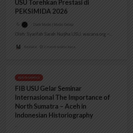
USU Torehkan Prestasi di
PEKSIMIDA 2026
Dark Mode | Moda Gelap
Oleh: Syarifah Sarah Nurjiha USU, wacana.org –...
Redaksi
2 menit waktu baca
BERITA KAMPUS
FIB USU Gelar Seminar
Internasional The Importance of
North Sumatra – Aceh in
Indonesian Historiography
...