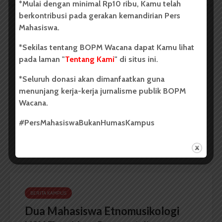
*Mulai dengan minimal Rp10 ribu, Kamu telah
berkontribusi pada gerakan kemandirian Pers
Mahasiswa.
BERITA KAMPUS
*Sekilas tentang BOPM Wacana dapat Kamu lihat
Dua Mahasiswa Sastra Indonesia
pada laman "
Tentang Kami
" di situs ini.
USU Raih Juara di Festival Literasi
*Seluruh donasi akan dimanfaatkan guna
Sumatra Utara 2026
menunjang kerja-kerja jurnalisme publik BOPM
Wacana.
Dark Mode | Moda Gelap
Oleh: Iyusarah Pakpahan USU, wacana.org – Dua...
#PersMahasiswaBukanHumasKampus
Redaksi
2 menit waktu baca
BERITA KAMPUS
Dua Mahasiswa Etnomusikologi