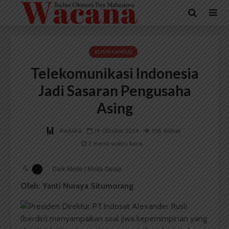
BERITA KAMPUS
Telekomunikasi Indonesia
Jadi Sasaran Pengusaha
Asing
Redaksi
19 Oktober 2014
158 dilihat
2 menit waktu baca
Dark Mode | Moda Gelap
Oleh:
Yanti Nuraya Situmorang