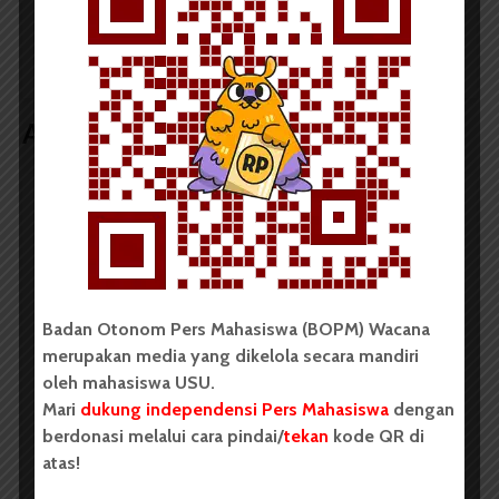
Pema USU Minta
Daur Ulang Barang
Perbaikan Instalasi Air-
Bekas Bisa Jadi Wadah
Listrik Sekretariat
Promosi Kesehatan
Artikel terkait lain
BERITA KAMPUS
BPDP Sosialisasikan Lomba Riset
Mahasiswa 2026, Dorong Inovasi
Penelitian dalam Sektor
Badan Otonom Pers Mahasiswa (BOPM) Wacana
merupakan media yang dikelola secara mandiri
Perkebunan
oleh mahasiswa USU.
...
Mari
dukung independensi Pers Mahasiswa
dengan
berdonasi melalui cara pindai/
tekan
kode QR di
atas!
Redaksi
2 menit waktu baca