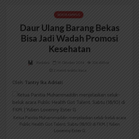
BERITA KAMPUS
Daur Ulang Barang Bekas
Bisa Jadi Wadah Promosi
Kesehatan
Redaksi
19 Oktober 2014
326 dilihat
2 menit waktu baca
Oleh:
Tantry Ika Adriati
Ketua Panitia Muhammaddin menjelaskan seluk-beluk acara
Public Health Got Talent, Sabtu (18/10) di FKM. | Yulien
Lovenny Ester G