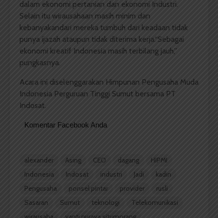
dalam ekonomi pertanian dan ekonomi Industri.
Selain itu wirausahaan masih minim dan
kebanyakandari mereka tumbuh dari keadaan tidak
punya ijazah ataupun tidak diterima kerja.“Sebagai
ekonomi kreatif Indonesia masih terbilang jauh,”
pungkasnya.
Acara ini diselenggarakan Himpunan Pengusaha Muda
Indonesia Perguruan Tinggi Sumut bersama PT
Indosat.
Komentar Facebook Anda
alexander
Asing
CEO
dagang
HIPMI
Indonesia
Indosat
industri
Jadi
kadin
Pengusaha
ponsel pintar
provider
rusli
Sasaran
Sumut
teknologi
Telekomunikasi
wirausaha
yanti nuraya situmorang