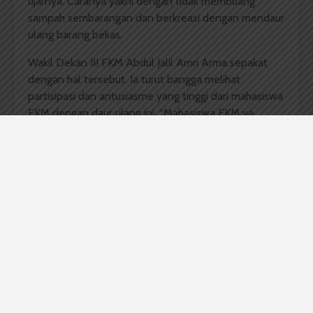
ujarnya. Caranya yakni dengan tidak membuang
sampah sembarangan dan berkreasi dengan mendaur
ulang barang bekas.
Wakil Dekan III FKM Abdul Jalil Amri Arma sepakat
dengan hal tersebut. Ia turut bangga melihat
partisipasi dan antusiasme yang tinggi dari mahasiswa
FKM dengan daur ulang ini. “Mahasiswa FKM ya
memang harus kreatif,” pungkasnya, Sabtu (18/10).
Dengan daur ulang ini bisa jadi langkah baru bagi
mahasiswa FKM untuk kembangkan dirinya sebagai
promotor kesehatan.
Muhammadin bilang dari 21 kelas yang diharapkan
turut berpartisipasi, hanya tiga kelas yang tidak
menyumbang hasil daur ulangnya pada perlombaan
kali ini. Hasil daur ulangnya berasal dari barang bekas
sepertikaset bekas, daun kulit bawang dan lampu
bekas. Pun ada sekitar 350 mahasiswa FKM yang ikut
voting
untuk pilih hasil daur ulang terbaik.