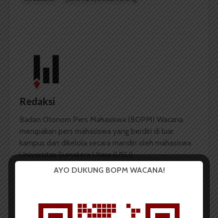
Redaksi
Badan Otonom Pers Mahasiswa (BOPM) Wacana
merupakan pers mahasiswa yang berdiri di luar
kampus dan dikelola secara mandiri oleh mahasiswa
Universitas Sumatera Utara (USU).
AYO DUKUNG BOPM WACANA!
LIHAT SEMUA ARTIKEL