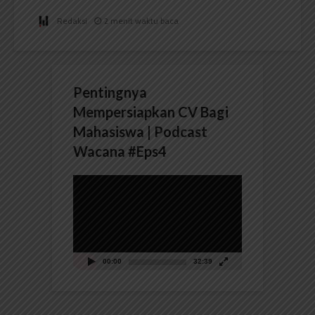
Redaksi
2 menit waktu baca
Pentingnya
Mempersiapkan CV Bagi
Mahasiswa | Podcast
Wacana #Eps4
Pemutar
Video
00:00
32:39