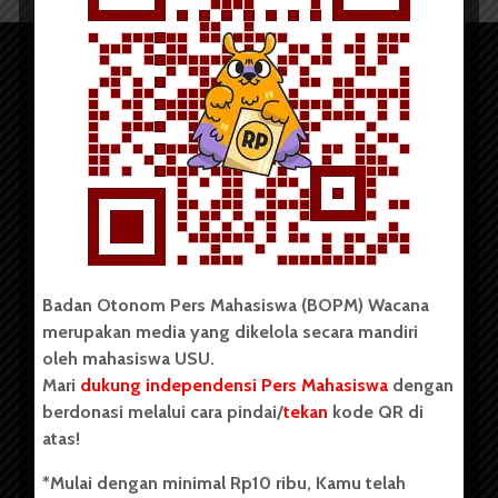
Copyright © 2023. All rights reserved BOPM WACANA.
Badan Otonom Pers Mahasiswa (BOPM) Wacana
merupakan media yang dikelola secara mandiri
Badan Otonom Pers Mahasiswa (BOPM) Wacana merupakan
oleh mahasiswa USU.
pers mahasiswa yang berdiri di luar kampus dan dikelola
Mari
dukung independensi Pers Mahasiswa
dengan
secara mandiri oleh mahasiswa Universitas Sumatera Utara
(USU). Sebelumnya BOPM Wacana merupakan salah satu
berdonasi melalui cara pindai/
tekan
kode QR di
Unit Kegiatan Mahasiswa (UKM) di Universitas Sumatera
atas!
Utara dengan nama Pers Mahasiswa SUARA USU yang
berdiri pada 1 Juli 1995.
*Mulai dengan minimal Rp10 ribu, Kamu telah