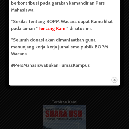
berkontribusi pada gerakan kemandirian Pers
Mahasiswa.
Tentang Kami
*Sekilas tentang BOPM Wacana dapat Kamu lihat
pada laman "
Tentang Kami
" di situs ini.
Kontribusi
*Seluruh donasi akan dimanfaatkan guna
Info Iklan
menunjang kerja-kerja jurnalisme publik BOPM
Pedoman Media Siber
Wacana.
Kode Etik Jurnalistik
#PersMahasiswaBukanHumasKampus
WartaWacana
Terbitan Kami