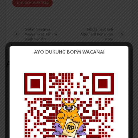
LIHAT SEMUA ARTIKEL
Sudah Saatnya
Tabulampot Jadi
Masyarakat Tanam
Alternatif Pertanian
Buah Sendiri
Kota
AYO DUKUNG BOPM WACANA!
Artikel terkait lain
BERITA KAMPUS
Dua Mahasiswa Sastra Indonesia
USU Raih Juara pada Festival
Literasi Sumatera Utara 2026
Dark Mode | Moda Gelap