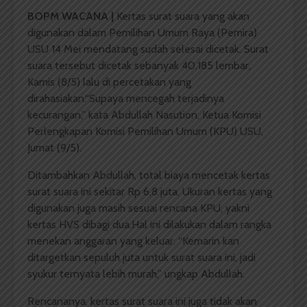
BOPM WACANA |
Kertas surat suara yang akan
digunakan dalam Pemilihan Umum Raya (Pemira)
USU 14 Mei mendatang sudah selesai dicetak. Surat
suara tersebut dicetak sebanyak 40.185 lembar,
Kamis (8/5) lalu di percetakan yang
dirahasiakan.“Supaya mencegah terjadinya
kecurangan,” kata Abdullah Nasution, Ketua Komisi
Perlengkapan Komisi Pemilihan Umum (KPU) USU,
Jumat (9/5).
Ditambahkan Abdullah, total biaya mencetak kertas
surat suara ini sekitar Rp 6,8 juta. Ukuran kertas yang
digunakan juga masih sesuai rencana KPU, yakni
kertas HVS dibagi dua.Hal ini dilakukan dalam rangka
menekan anggaran yang keluar. “Kemarin kan
ditargetkan sepuluh juta untuk surat suara ini, jadi
syukur ternyata lebih murah,” ungkap Abdullah.
Rencananya, kertas surat suara ini juga tidak akan