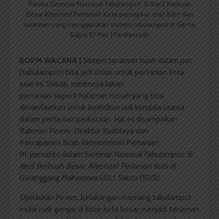
Panitia Seminar Nasional Tabulampot: Si Kecil Berbuah
Besar Alternatif Pertanian Kota persiapkan stan bibit dan
tanaman yang menggunakan sistem tabulampot di Gema,
Sabtu 10 Mei. | Ferdiansyah
BOPM WACANA |
Sistem tanaman buah dalam pot
(tabulampot) bisa jadi solusi untuk pertanian kota
saat ini. Sebab, minimnya lahan
pertanian seperti halaman rumah yang bisa
dimanfaatkan untuk berkebun jadi kendala utama
dalam pertanian perkotaan. Hal ini disampaikan
Rahman Pinem, Direktur Budidaya dan
Pascapanen Buah Kementerian Pertanian
RI, pemateri
dalam Seminar Nasional
Tabulampot: Si
Kecil Berbuah Besar, Alternatif Pertanian Kota
di
Gelanggang Mahasiswa USU, Sabtu (10/5).
Dijelaskan Pinem, belakangan memang tabulampot
mulai naik gengsi di kota-kota besar menjadi tanaman