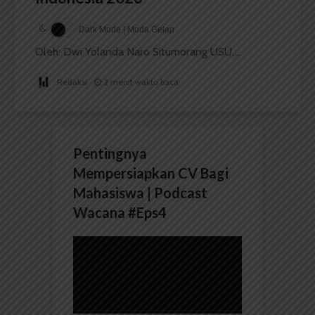
Dark Mode | Moda Gelap
Oleh: Dwi Yolanda Naro Situmorang USU,...
Redaksi
2 menit waktu baca
Pentingnya
Mempersiapkan CV Bagi
Mahasiswa | Podcast
Wacana #Eps4
Pemutar
Video