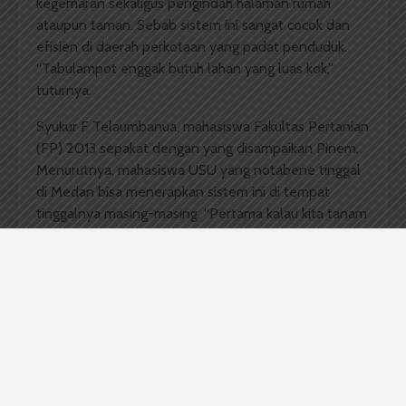
kegemaran sekaligus pengindah halaman rumah
ataupun taman. Sebab sistem ini sangat cocok dan
efisien di daerah perkotaan yang padat penduduk.
“Tabulampot enggak butuh lahan yang luas kok,”
tuturnya.
Syukur F Telaumbanua, mahasiswa Fakultas Pertanian
(FP) 2013 sepakat dengan yang disampaikan Pinem.
Menurutnya, mahasiswa USU yang notabene tinggal
di Medan bisa menerapkan sistem ini di tempat
tinggalnya masing-masing. “Pertama kalau kita tanam
itu di kos pasti udara jadi segar. Terus, jadi ada
kesibukan lain juga di kos,” ujarnya.
Hal ini juga didukung Parlindungan Purba, anggota
DPD RI yang juga jadi pemateri. Ia bilang, ini juga bisa
jadi acuan Indonesia untuk membantu mencegah
krisis pangan dunia. “Tentu langkah pemerintah ini
positif. Melihat acara hari ini, mungkin kami akan
panggil Menteri Pertanian ke Senayan nanti,”