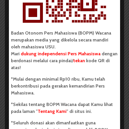
Oleh: Iyusarah Pakpahan USU, wacana.org – Dua...
Redaksi
2 menit waktu baca
Badan Otonom Pers Mahasiswa (BOPM) Wacana
merupakan media yang dikelola secara mandiri
BERITA KAMPUS
oleh mahasiswa USU.
Mari
dukung independensi Pers Mahasiswa
dengan
Dua Mahasiswa Etnomusikologi
berdonasi melalui cara pindai/
tekan
kode QR di
USU Torehkan Prestasi di
atas!
PEKSIMIDA 2026
*Mulai dengan minimal Rp10 ribu, Kamu telah
berkontribusi pada gerakan kemandirian Pers
Dark Mode | Moda Gelap
Mahasiswa.
Oleh: Syarifah Sarah Nurjiha USU, wacana.org –...
*Sekilas tentang BOPM Wacana dapat Kamu lihat
Redaksi
2 menit waktu baca
pada laman "
Tentang Kami
" di situs ini.
*Seluruh donasi akan dimanfaatkan guna