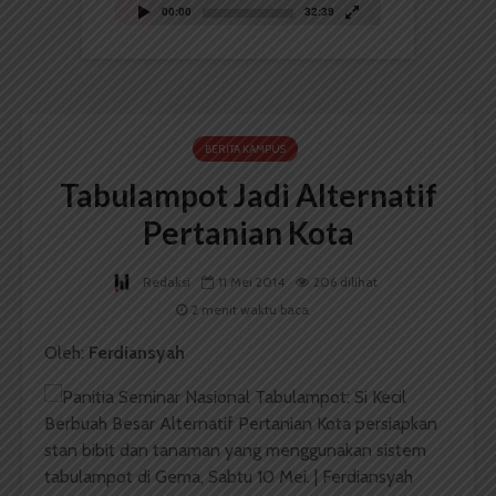
00:00
32:39
BERITA KAMPUS
Tabulampot Jadi Alternatif
Pertanian Kota
Redaksi
11 Mei 2014
206 dilihat
2 menit waktu baca
Oleh:
Ferdiansyah