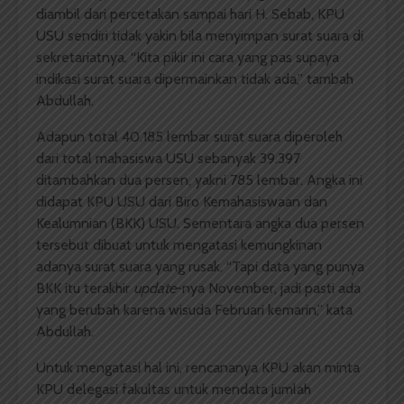
diambil dari percetakan sampai hari H. Sebab, KPU
USU sendiri tidak yakin bila menyimpan surat suara di
sekretariatnya. “Kita pikir ini cara yang pas supaya
indikasi surat suara dipermainkan tidak ada,” tambah
Abdullah.
Adapun total 40.185 lembar surat suara diperoleh
dari total mahasiswa USU sebanyak 39.397
ditambahkan dua persen, yakni 785 lembar. Angka ini
didapat KPU USU dari Biro Kemahasiswaan dan
Kealumnian (BKK) USU. Sementara angka dua persen
tersebut dibuat untuk mengatasi kemungkinan
adanya surat suara yang rusak. “Tapi data yang punya
BKK itu terakhir
update
-nya November, jadi pasti ada
yang berubah karena wisuda Februari kemarin,” kata
Abdullah.
Untuk mengatasi hal ini, rencananya KPU akan minta
KPU delegasi fakultas untuk mendata jumlah