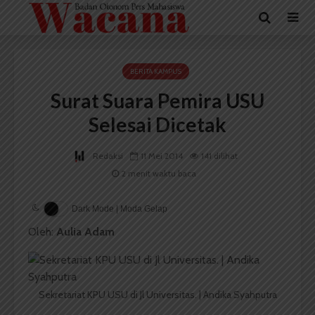
BERITA KAMPUS
Surat Suara Pemira USU
Selesai Dicetak
Redaksi
11 Mei 2014
141 dilihat
2 menit waktu baca
Dark Mode | Moda Gelap
Oleh:
Aulia Adam
Sekretariat KPU USU di Jl Universitas. | Andika Syahputra