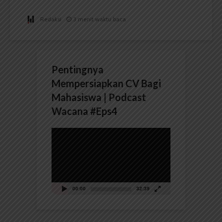
Redaksi
3 menit waktu baca
Pentingnya
Mempersiapkan CV Bagi
Mahasiswa | Podcast
Wacana #Eps4
Pemutar
Video
00:00
32:39