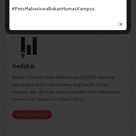
Lazuardi Pratama
#PersMahasiswaBukanHumasKampus
Redaksi
Badan Otonom Pers Mahasiswa (BOPM) Wacana
merupakan pers mahasiswa yang berdiri di luar
kampus dan dikelola secara mandiri oleh mahasiswa
Universitas Sumatera Utara (USU).
LIHAT SEMUA ARTIKEL