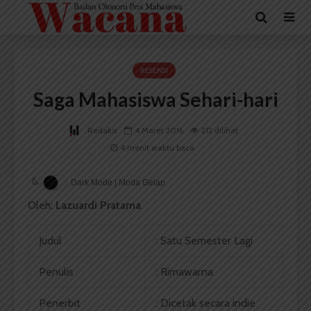
RESENSI
Saga Mahasiswa Sehari-hari
Redaksi
4 Maret 2016
212 dilihat
4 menit waktu baca
Dark Mode | Moda Gelap
Oleh:
Lazuardi Pratama
Judul
: Satu Semester Lagi
Penulis
: Rimawarna
Penerbit
: Dicetak secara indie