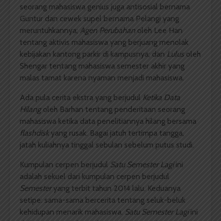
seorang mahasiswa genius juga antisosial bernama
Guntur dan cewek supel bernama Pelangi yang
meruntuhkannya;
Agen Perubahan
oleh Lee Han
tentang aktivis mahasiswa yang berjuang menolak
kebijakan kantong parkir di kampusnya; dan
Lulus
oleh
Shengar tentang mahasiswa semester akhir yang
malas tamat karena nyaman menjadi mahasiswa.
Ada pula cerita ekstra yang berjudul
Ketika Data
Hilang
oleh Barhan tentang penderitaan seorang
mahasiswa ketika data penelitiannya hilang bersama
flashdisk
yang rusak. Bagai jatuh tertimpa tangga,
jatah kuliahnya tinggal sebulan sebelum putus studi.
Kumpulan cerpen berjudul
Satu Semester Lagi
ini
adalah sekuel dari kumpulan cerpen berjudul
Semester
yang terbit tahun 2014 lalu. Keduanya
setipe: sama-sama bercerita tentang seluk-beluk
kehidupan menarik mahasiswa.
Satu Semester Lagi
ini