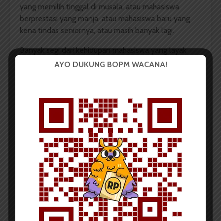
yang memilih tinggal di musala, atau mahasiswa
berprestasi yang manja, atau mahasiswa baru yang
kena tindas seniornya, atau masih banyak lagi.
Banyak segi dari kehidupan mahasiswa yang layak
untuk digali. Oleh sebab itu, buku ini sebetulnya
AYO DUKUNG BOPM WACANA!
potensial. Kendatipun begitu, Rimawarna
menawarkan segi unik lain. Lewat kedua bukunya
tersebut, mereka menyuguhkan pesan sederhana:
mahasiswa adalah manusia. Manusia dalam tahap
peralihan, antara dua belas tahun terkekang sistem
sekolah dengan kebebasan individu sebagai pribadi
dewasa.
Cerpen-cerpen di dalamnya adalah gambaran
realistis atas hal itu. Dan tentu saja tergantung
perspektif si penulis. Seperti bagaimana depresi dan
absurdnya pikiran seorang mahasiswa karena data
penelitiannya hilang dalam kesia-siaan. Walaupun