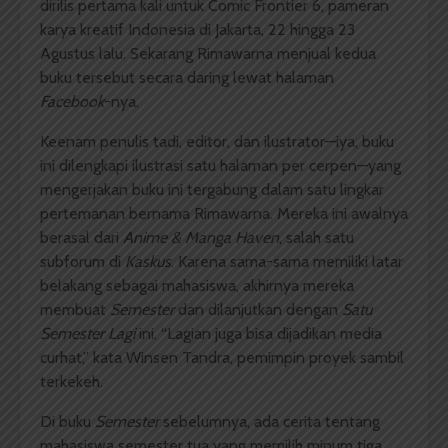
dirilis pertama kali untuk Comic Frontier 6, pameran
karya kreatif Indonesia di Jakarta, 22 hingga 23
Agustus lalu. Sekarang Rimawarna menjual kedua
buku tersebut secara daring lewat halaman
Facebook
-nya.
Keenam penulis tadi, editor, dan ilustrator—iya, buku
ini dilengkapi ilustrasi satu halaman per cerpen—yang
mengerjakan buku ini tergabung dalam satu lingkar
pertemanan bernama Rimawarna. Mereka ini awalnya
berasal dari
Anime & Manga Haven
, salah satu
subforum di
Kaskus
. Karena sama-sama memiliki latar
belakang sebagai mahasiswa, akhirnya mereka
membuat
Semester
dan dilanjutkan dengan
Satu
Semester Lagi
ini. “Lagian juga bisa dijadikan media
curhat,” kata Winsen Tandra, pemimpin proyek sambil
terkekeh.
Di buku
Semester
sebelumnya, ada cerita tentang
mahasiswa semester tua yang memilih minum tiga