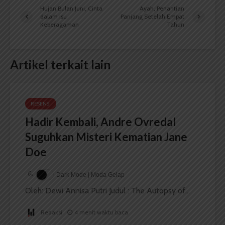
Hujan Bulan Juni, Cinta
Ayah, Penantian
dalam Isu
Panjang Setelah Empat
Keberagaman
Tahun
Artikel terkait lain
RESENSI
Hadir Kembali, Andre Ovredal
Suguhkan Misteri Kematian Jane
Doe
Dark Mode | Moda Gelap
Oleh: Dewi Annisa Putri Judul : The Autopsy of...
Redaksi
4 menit waktu baca