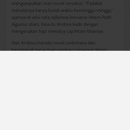
mengumpulkan riset novel tersebut
.
“Padahal
menulisnya hanya butuh waktu berminggu-minggu,”
ujarnya di sela-sela
talkshow
bersama
Hitam Putih
Agustus silam
.
Kala itu Andrea hadir dengan
mengenakan topi
newsboy cap
hitam khasnya.
Niat Andrea menulis novel sederhana dan
berdampak besar bagi pembaca terwujud dalam
novel ini
,
sama seperti novel pertamanya
Laskar
Pelangi
. Hingga September 2015,
Ayah
sudah enam
kali dicetak ulang oleh
Bentang Pustaka
dengan
jumlah dua puluh ribu eksemplar tiap terbitnya. Salah
satu dampaknya, penyanyi Indonesia Meda Kawu
terinspirasi menulis lagu berjudul
Hai Ayah
setelah
membaca novel tersebut
.
Selain itu, Andrea sudah
ditawari memfilmkan novel tersebut oleh beberapa
sutradara Indonesia.
Novel ini bercerita tentang perjuangan seorang ayah