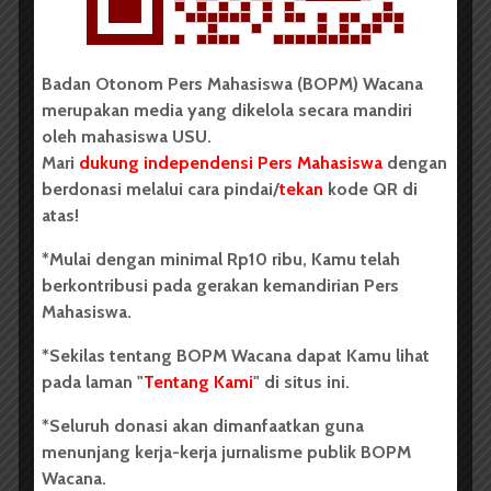
juga terkesan berlebihan dalam sudut-sudut tertentu.
Seperti mengapa mahasiswa sosiopat dan antisosial
garis keras bisa jadi ketua panitia acara terbesar
Badan Otonom Pers Mahasiswa (BOPM) Wacana
kampus, atau pengemudi My-Jek yang masih bisa
merupakan media yang dikelola secara mandiri
ngobrol santai dengan penumpangnya ketika motor
oleh mahasiswa USU.
sedang ngebut di jalanan.
Mari
dukung independensi Pers Mahasiswa
dengan
Terlepas dari itu, beginilah beberapa gambar hidup
berdonasi melalui cara pindai/
tekan
kode QR di
mahasiswa masa kini yang berhasil dipotret
atas!
Rimawarna. Secara tersirat terasa seperti menyindir,
*Mulai dengan minimal Rp10 ribu, Kamu telah
namun menimbulkan nostalgia dan rasa kedekatan.
berkontribusi pada gerakan kemandirian Pers
Tulisan ini pernah dimuat pada Rubrik Resensi
Mahasiswa.
Tabloid SUARA USU Edisi 104, September 2015.
*Sekilas tentang BOPM Wacana dapat Kamu lihat
pada laman "
Tentang Kami
" di situs ini.
Komentar Facebook Anda
*Seluruh donasi akan dimanfaatkan guna
menunjang kerja-kerja jurnalisme publik BOPM
Wacana.