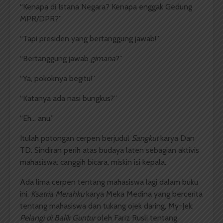
“Kenapa di Istana Negara? Kenapa enggak Gedung
MPR/DPR?”
“Tapi presiden yang bertanggung jawab!”
“Bertanggung jawab
gimana
?”
“Ya, pokoknya begitu!”
“Katanya ada nasi bungkus?”
“Eh… anu.”
Itulah potongan cerpen berjudul
Sangkut
karya Dan
TD. Sindiran perih atas budaya laten sebagian aktivis
mahasiswa: canggih bicara, miskin isi kepala.
Ada lima cerpen tentang mahasiswa lagi dalam buku
ini.
Ksatria Merahku
karya Meka Medina yang bercerita
tentang mahasiswa dan tukang ojek daring, My-Jek;
Pelangi di Balik Guntur
oleh Fariz Rusli tentang