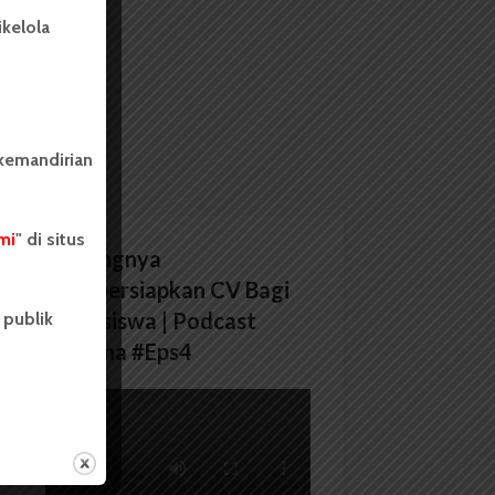
kelola
 kemandirian
mi
" di situs
Pentingnya
Mempersiapkan CV Bagi
Mahasiswa | Podcast
 publik
Wacana #Eps4