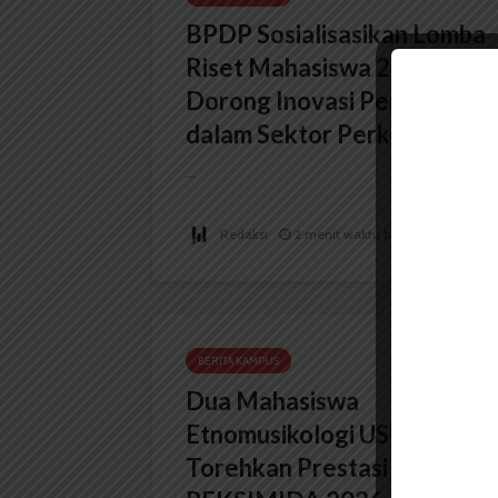
BPDP Sosialisasikan Lomba
Riset Mahasiswa 2026,
Dorong Inovasi Penelitian
dalam Sektor Perkebunan
...
Redaksi
2 menit waktu baca
BERITA KAMPUS
Dua Mahasiswa
Etnomusikologi USU
Torehkan Prestasi di