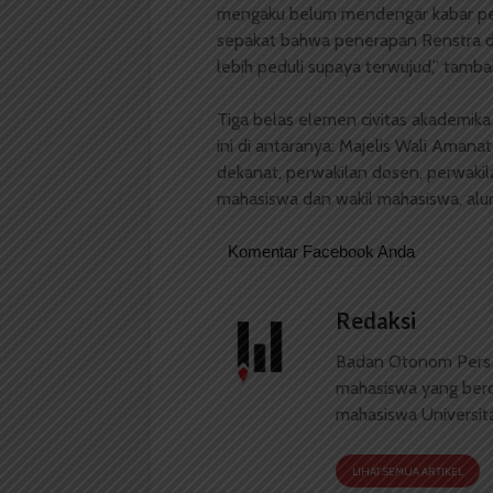
mengaku belum mendengar kabar pem
sepakat bahwa penerapan Renstra da
lebih peduli supaya terwujud,” tamb
Tiga belas elemen civitas akademik
ini di antaranya: Majelis Wali Amana
dekanat, perwakilan dosen, perwaki
mahasiswa dan wakil mahasiswa, alum
Komentar Facebook Anda
Redaksi
Badan Otonom Pers
mahasiswa yang berdi
mahasiswa Universit
LIHAT SEMUA ARTIKEL