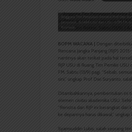
Anggota Tim Penyusun Renstra Prof Dwi Sury
penyusun,
SUARA USU
dan USU-KOM FM di Ru
Rosmalis
BOPM WACANA |
Dengan diterbitk
Rencana Jangka Panjang (RJP) 2015-
nantinya akan terikat pada hal ters
RJP USU di Ruang Tim Pemikir USU 
FM, Sabtu (13/9) pagi. “Sebab, semua 
sini,” ungkap Prof Dwi Suryanto, sa
Ditambahkannya, pembentukan ini tel
elemen
civitas
akademika USU. Sehing
“Renstra dan RJP ini berangkat dari 
ke depannya harus dikawal,” ungkap 
Syamsuddin Lubis, salah seorang ti