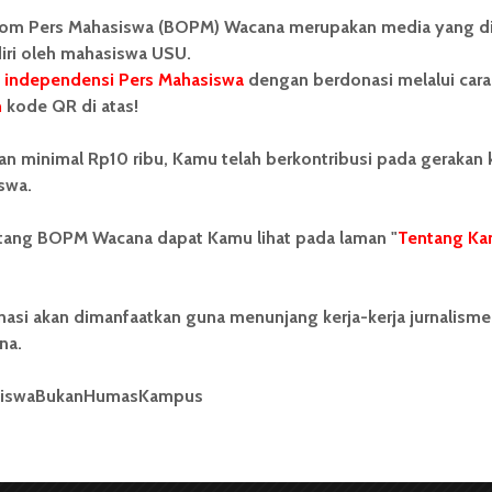
Indonesian Historiography
om Pers Mahasiswa (BOPM) Wacana merupakan media yang di
...
iri oleh mahasiswa USU.
 independensi Pers Mahasiswa
dengan berdonasi melalui cara
Redaksi
2 menit waktu baca
n
kode QR di atas!
an minimal Rp10 ribu, Kamu telah berkontribusi pada gerakan
swa.
ntang BOPM Wacana dapat Kamu lihat pada laman "
Tentang Ka
BERITA KAMPUS
Tak Boleh Melenceng
nasi akan dimanfaatkan guna menunjang kerja-kerja jurnalisme
na.
enstra dan RJP
siswaBukanHumasKampus
mber 2014
149 dilihat
2 menit waktu baca