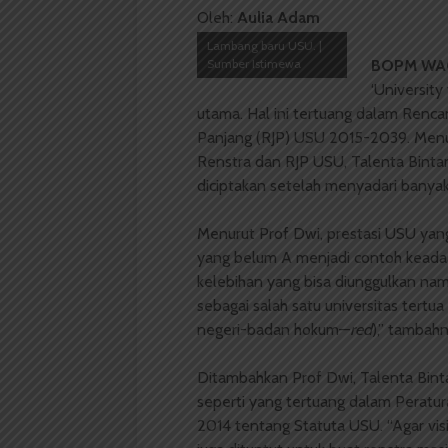
Oleh:
Aulia Adam
Lambang baru USU. |
Sumber Istimewa
BOPM WA
‘University
utama. Hal ini tertuang dalam Renc
Panjang (RJP) USU 2015-2039. Menur
Renstra dan RJP USU, Talenta Bin
diciptakan setelah menyadari banya
Menurut Prof Dwi, prestasi USU yang
yang belum A menjadi contoh keada
kelebihan yang bisa diunggulkan nam
sebagai salah satu universitas tertu
negeri-badan hokum—
red
),” tambahn
Ditambahkan Prof Dwi, Talenta Binta
seperti yang tertuang dalam Peratu
2014 tentang Statuta USU. “Agar visi