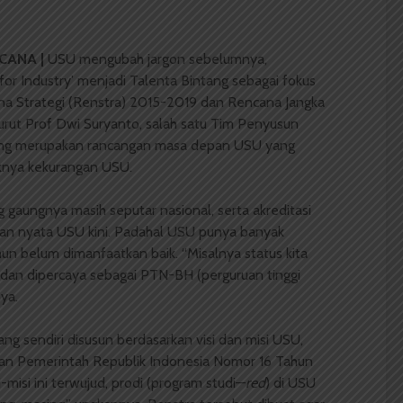
CANA |
USU mengubah jargon sebelumnya,
 for Industry’ menjadi Talenta Bintang sebagai fokus
ana Strategi (Renstra) 2015-2019 dan Rencana Jangka
ut Prof Dwi Suryanto, salah satu Tim Penyusun
tang merupakan rancangan masa depan USU yang
knya kekurangan USU.
 gaungnya masih seputar nasional, serta akreditasi
an nyata USU kini. Padahal USU punya banyak
un belum dimanfaatkan baik. “Misalnya status kita
a dan dipercaya sebagai PTN-BH (perguruan tinggi
ya.
ng sendiri disusun berdasarkan visi dan misi USU,
ran Pemerintah Republik Indonesia Nomor 16 Tahun
-misi ini terwujud, prodi (program studi—
red
) di USU