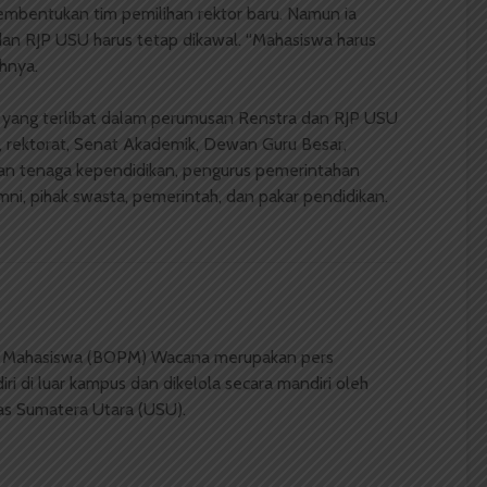
bentukan tim pemilihan rektor baru. Namun ia
n RJP USU harus tetap dikawal. “Mahasiswa harus
ahnya.
a yang terlibat dalam perumusan Renstra dan RJP USU
t, rektorat, Senat Akademik, Dewan Guru Besar,
lan tenaga kependidikan, pengurus pemerintahan
ni, pihak swasta, pemerintah, dan pakar pendidikan.
 Mahasiswa (BOPM) Wacana merupakan pers
ri di luar kampus dan dikelola secara mandiri oleh
as Sumatera Utara (USU).