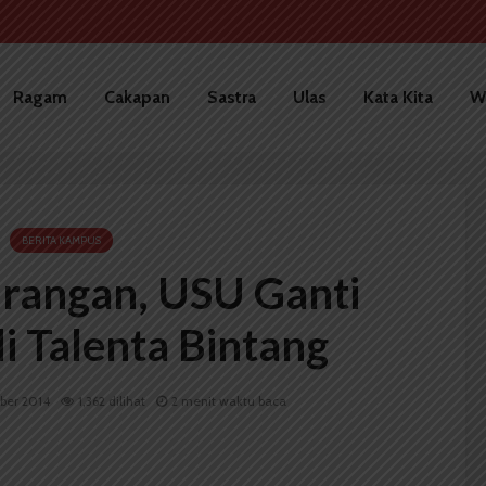
Ragam
Cakapan
Sastra
Ulas
Kata Kita
W
BERITA KAMPUS
urangan, USU Ganti
i Talenta Bintang
ber 2014
1,362 dilihat
2 menit waktu baca