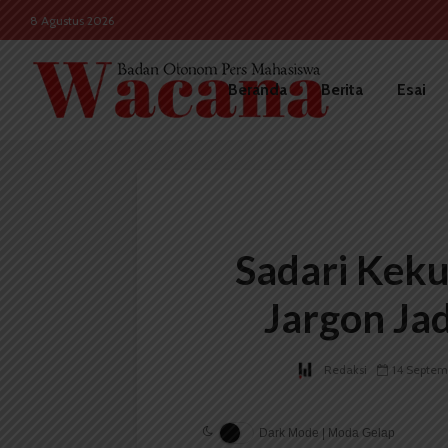
8 Agustus 2026
Beranda
Berita
Esai
Sadari Kek
Jargon Jad
Redaksi
14 Septem
Dark Mode | Moda Gelap