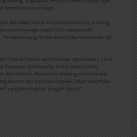
ing-masing,” ungkapnya. Renstra tersebut dibuat agar
 terealisasi sesuai target.
Staf Ahli Wakil Rektor IV membenarkannya. Ia bilang,
intai renstranya agar target USU memperbaiki
i. “Ya seperti yang tertera dalam buku Renstra dan RJP
ri Tropical Science and Medicine, Agroindustry, Local
l Resources (biodiversity, forest, marine, mine,
n Arts (ethnic). Akronim ini didukung oleh tata nilai
ang akronim dari: Bertaqwa kepada Tuhan Yang Maha
if yang berintegritas, tangguh dan arif.