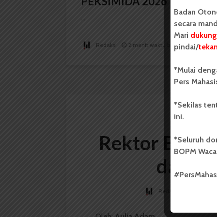
PEKSIMIDA 2026
Badan Oton
...
secara mand
Mari
dukung
Redaksi
2 menit waktu baca
pindai/
teka
*Mulai deng
Pers Mahasi
*Sekilas te
ini.
Rektor Baru 
*Seluruh do
BOPM Waca
dari R
#PersMaha
Redaksi
14 Septe
Oleh:
Aulia Adam