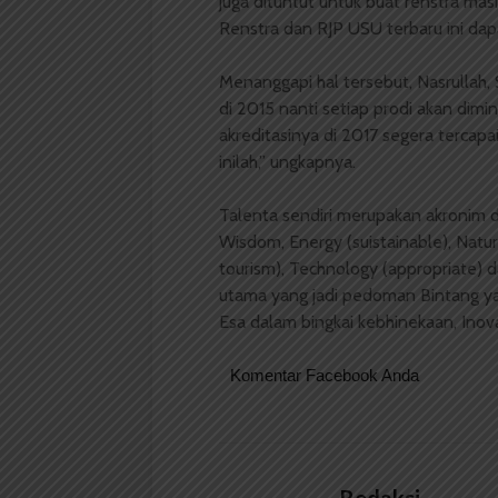
juga dituntut untuk buat renstra mas
Renstra dan RJP USU terbaru ini dapat
Menanggapi hal tersebut, Nasrullah, 
di 2015 nanti setiap prodi akan dim
akreditasinya di 2017 segera tercapa
inilah,” ungkapnya.
Talenta sendiri merupakan akronim da
Wisdom, Energy (suistainable), Natura
tourism), Technology (appropriate) da
utama yang jadi pedoman Bintang y
Esa dalam bingkai kebhinekaan, Inovat
Komentar Facebook Anda