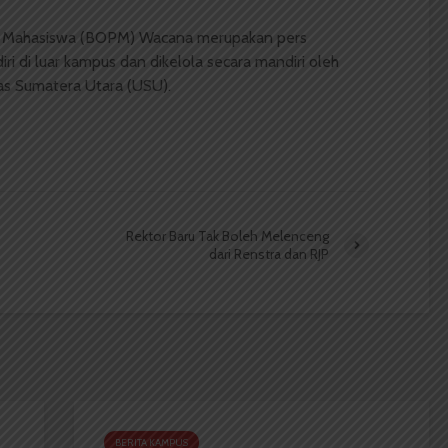
 Mahasiswa (BOPM) Wacana merupakan pers
ri di luar kampus dan dikelola secara mandiri oleh
as Sumatera Utara (USU).
Rektor Baru Tak Boleh Melenceng
dari Renstra dan RJP
BERITA KAMPUS