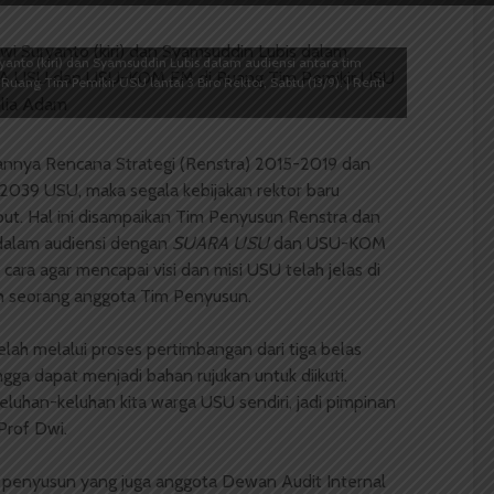
anto (kiri) dan Syamsuddin Lubis dalam audiensi antara tim
ang Tim Pemikir USU lantai 3 Biro Rektor, Sabtu (13/9). | Renti
annya Rencana Strategi (Renstra) 2015-2019 dan
2039 USU, maka segala kebijakan rektor baru
ebut. Hal ini disampaikan Tim Penyusun Renstra dan
dalam audiensi dengan
SUARA USU
dan USU-KOM
cara agar mencapai visi dan misi USU telah jelas di
lah seorang anggota Tim Penyusun.
ah melalui proses pertimbangan dari tiga belas
ga dapat menjadi bahan rujukan untuk diikuti.
keluhan-keluhan kita warga USU sendiri, jadi pimpinan
Prof Dwi.
m penyusun yang juga anggota Dewan Audit Internal