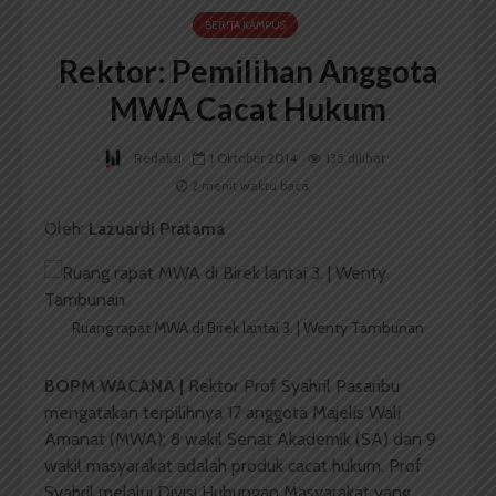
BERITA KAMPUS
Rektor: Pemilihan Anggota
MWA Cacat Hukum
Redaksi
1 Oktober 2014
135 dilihat
2 menit waktu baca
Oleh:
Lazuardi Pratama
Ruang rapat MWA di Birek lantai 3. | Wenty Tambunan
BOPM WACANA |
Rektor Prof Syahril Pasaribu
mengatakan terpilihnya 17 anggota Majelis Wali
Amanat (MWA); 8 wakil Senat Akademik (SA) dan 9
wakil masyarakat adalah produk cacat hukum. Prof
Syahril melalui Divisi Hubungan Masyarakat yang