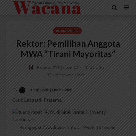
BERITA KAMPUS
Rektor: Pemilihan Anggota
MWA “Tirani Mayoritas”
Redaksi
1 Oktober 2014
123 dilihat
2 menit waktu baca
Dark Mode | Moda Gelap
Oleh:
Lazuardi Pratama
Ruang rapat MWA di Birek lantai 3. | Wenty Tambunan