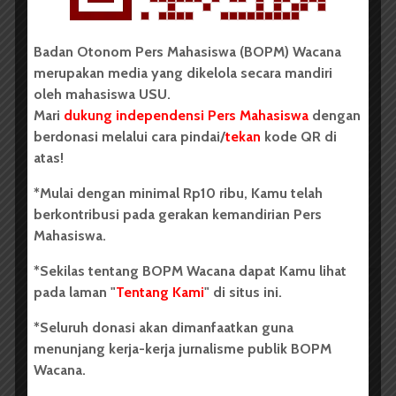
BERITA KAMPUS
Badan Otonom Pers Mahasiswa (BOPM) Wacana
Dua Mahasiswa Sastra Indonesia
merupakan media yang dikelola secara mandiri
oleh mahasiswa USU.
USU Raih Juara di Festival Literasi
Mari
dukung independensi Pers Mahasiswa
dengan
Sumatra Utara 2026
berdonasi melalui cara pindai/
tekan
kode QR di
atas!
Dark Mode | Moda Gelap
Oleh: Iyusarah Pakpahan USU, wacana.org – Dua...
*Mulai dengan minimal Rp10 ribu, Kamu telah
berkontribusi pada gerakan kemandirian Pers
Redaksi
2 menit waktu baca
Mahasiswa.
*Sekilas tentang BOPM Wacana dapat Kamu lihat
pada laman "
Tentang Kami
" di situs ini.
BERITA KAMPUS
*Seluruh donasi akan dimanfaatkan guna
menunjang kerja-kerja jurnalisme publik BOPM
Dua Mahasiswa Etnomusikologi
Wacana.
USU Torehkan Prestasi di