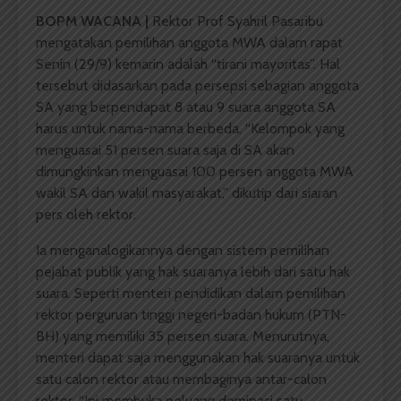
BOPM WACANA |
Rektor Prof Syahril Pasaribu
mengatakan pemilihan anggota MWA dalam rapat
Senin (29/9) kemarin adalah “tirani mayoritas”. Hal
tersebut didasarkan pada persepsi sebagian anggota
SA yang berpendapat 8 atau 9 suara anggota SA
harus untuk nama-nama berbeda. “Kelompok yang
menguasai 51 persen suara saja di SA akan
dimungkinkan menguasai 100 persen anggota MWA
wakil SA dan wakil masyarakat,” dikutip dari siaran
pers oleh rektor.
Ia menganalogikannya dengan sistem pemilihan
pejabat publik yang hak suaranya lebih dari satu hak
suara. Seperti menteri pendidikan dalam pemilihan
rektor perguruan tinggi negeri-badan hukum (PTN-
BH) yang memiliki 35 persen suara. Menurutnya,
menteri dapat saja menggunakan hak suaranya untuk
satu calon rektor atau membaginya antar-calon
rektor. “Ini membuka peluang dominasi satu