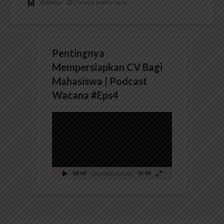
Redaksi
2 menit waktu baca
Pentingnya
Mempersiapkan CV Bagi
Mahasiswa | Podcast
Wacana #Eps4
Pemutar
Video
00:00
32:39