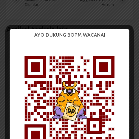
Diundur
Hukum
Artikel terkait lain
AYO DUKUNG BOPM WACANA!
BERITA KAMPUS
BPDP Sosialisasikan Lomba Riset
Mahasiswa 2026, Dorong Inovasi
Penelitian dalam Sektor
Perkebunan
...
Redaksi
2 menit waktu baca