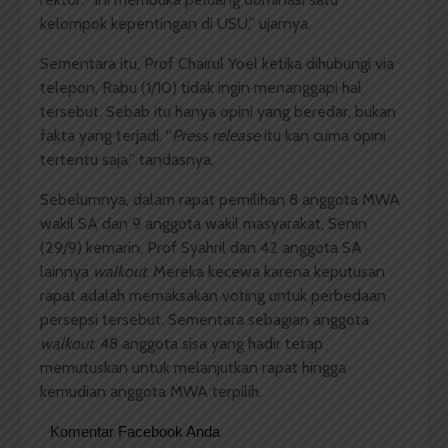
kelompok kepentingan di USU,” ujarnya.
Sementara itu, Prof Chairul Yoel ketika dihubungi via
telepon, Rabu (1/10) tidak ingin menanggapi hal
tersebut. Sebab itu hanya opini yang beredar, bukan
fakta yang terjadi. “
Press release
itu kan cuma opini
tertentu saja,” tandasnya.
Sebelumnya, dalam rapat pemilihan 8 anggota MWA
wakil SA dan 9 anggota wakil masyarakat, Senin
(29/9) kemarin, Prof Syahril dan 42 anggota SA
lainnya
walkout
. Mereka kecewa karena keputusan
rapat adalah memaksakan voting untuk perbedaan
persepsi tersebut. Sementara sebagian anggota
walkout
, 48 anggota sisa yang hadir tetap
memutuskan untuk melanjutkan rapat hingga
kemudian anggota MWA terpilih.
Komentar Facebook Anda