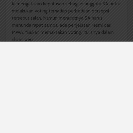
Ia mengatakan keputusan sebagian anggota SA untuk
melakukan voting terhadap perbedaan persepsi
tersebut salah. Namun menurutnya SA harus
menunda rapat sampai ada penjelasan resmi dari
MWA. “Bukan memaksakan voting,” tulisnya dalam
rilisan pers.
Sementara itu, Ketua SA Prof Chairul Yoel
membantah keputusan rapat tersebut cacat hukum.
Menurutnya ia sudah melakukan prosedur yang tepat.
“Peraturan (peraturan MWA—
red
) sudah cukup rinci,”
sanggahnya, Rabu (1/10).
Sebelumnya, dalam rapat pemilihan 8 anggota MWA
wakil SA dan 9 anggota wakil masyarakat, Senin
(29/9) kemarin, Prof Syahril dan 42 anggota SA
lainnya
walkout
. Mereka kecewa karena keputusan
rapat adalah memaksakan voting untuk perbedaan
persepsi tersebut. Sementara sebagian anggota