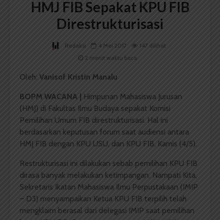
HMJ FIB Sepakat KPU FIB
Direstrukturisasi
Redaksi
4 Mei 2017
147 dilihat
2 menit waktu baca
Oleh:
Vanisof Kristin Manalu
BOPM WACANA |
Himpunan Mahasiswa Jurusan
(HMJ) di Fakultas Ilmu Budaya sepakat Komisi
Pemilihan Umum FIB direstrukturisasi. Hal ini
berdasarkan keputusan forum saat audiensi antara
HMJ FIB dengan KPU USU, dan KPU FIB, Kamis (4/5).
Restrukturisasi ini dilakukan sebab pemilihan KPU FIB
dirasa banyak melakukan ketimpangan. Nampati Kita,
Sekretaris Ikatan Mahasiswa Ilmu Perpustakaan (IMIP
– D3) menyampaikan Ketua KPU FIB terpilih telah
mengklaim berasal dari delegasi IMIP saat pemilihan