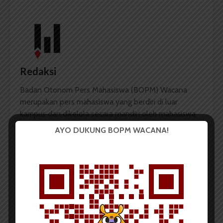
Redaksi
Badan Otonom Pers Mahasiswa (BOPM) Wacana
merupakan pers mahasiswa yang berdiri di luar
kampus dan dikelola secara mandiri oleh mahasiswa
Universitas Sumatera Utara (USU).
AYO DUKUNG BOPM WACANA!
LIHAT SEMUA ARTIKEL
Rekan Masih Ditahan,
HMJ FIB Sepakat KPU
Somal Adakan
FIB Direstrukturisasi
Panggung Rakyat