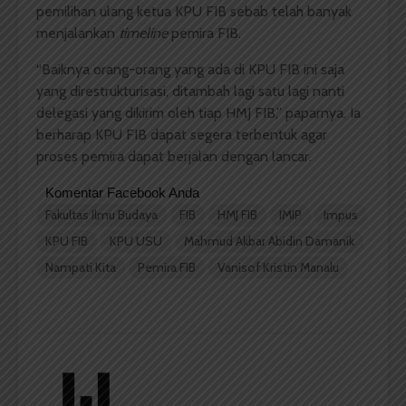
pemilihan ulang ketua KPU FIB sebab telah banyak
menjalankan
timeline
pemira FIB.
“Baiknya orang-orang yang ada di KPU FIB ini saja
yang direstrukturisasi, ditambah lagi satu lagi nanti
delegasi yang dikirim oleh tiap HMJ FIB,” paparnya. Ia
berharap KPU FIB dapat segera terbentuk agar
proses pemira dapat berjalan dengan lancar.
Komentar Facebook Anda
Fakultas Ilmu Budaya
FIB
HMJ FIB
IMIP
Impus
KPU FIB
KPU USU
Mahmud Akbar Abidin Damanik
Nampati Kita
Pemira FIB
Vanisof Kristin Manalu