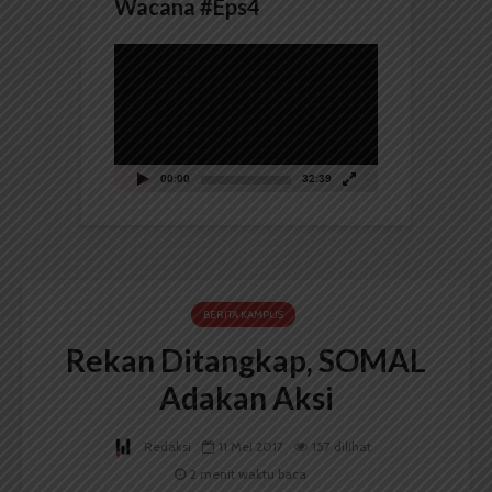
Wacana #Eps4
Pemutar
Video
00:00
32:39
BERITA KAMPUS
Rekan Ditangkap, SOMAL
Adakan Aksi
Redaksi
11 Mei 2017
157 dilihat
2 menit waktu baca