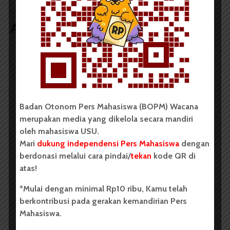
Artikel terkait lain
BERITA KAMPUS
Tim Mahasiswa USU Raih Juara I
Vokal Grup Pada PEKSIMIDA 2026
Badan Otonom Pers Mahasiswa (BOPM) Wacana
merupakan media yang dikelola secara mandiri
Oleh: Cyntia Lorena Br Tarigan USU, wacana.org –
Tim mahasiswa Universitas Sumatera Utara (USU)
oleh mahasiswa USU.
meraih juara I lomba vokal grup dalam ajang Pekan
Mari
dukung independensi Pers Mahasiswa
dengan
Seni Mahasiswa Daerah (PEKSIMIDA) 2026 yang...
berdonasi melalui cara pindai/
tekan
kode QR di
atas!
Redaksi
2 menit waktu baca
*Mulai dengan minimal Rp10 ribu, Kamu telah
berkontribusi pada gerakan kemandirian Pers
Mahasiswa.