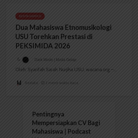
BERITA KAMPUS
Dua Mahasiswa Etnomusikologi
USU Torehkan Prestasi di
PEKSIMIDA 2026
Dark Mode | Moda Gelap
Oleh: Syarifah Sarah Nurjiha USU, wacana.org –...
Redaksi
2 menit waktu baca
Pentingnya
Mempersiapkan CV Bagi
Mahasiswa | Podcast