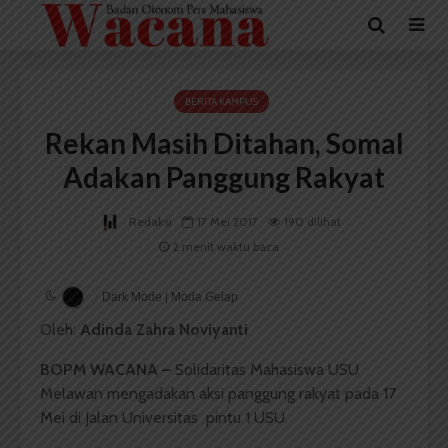
BERITA KAMPUS
Rekan Masih Ditahan, Somal
Adakan Panggung Rakyat
Redaksi
17 Mei 2017
190 dilihat
2 menit waktu baca
Dark Mode | Moda Gelap
Oleh:
Adinda Zahra Noviyanti
BOPM WACANA –
Solidaritas Mahasiswa USU
Melawan mengadakan aksi panggung rakyat pada 17
Mei di Jalan Universitas pintu 1 USU.