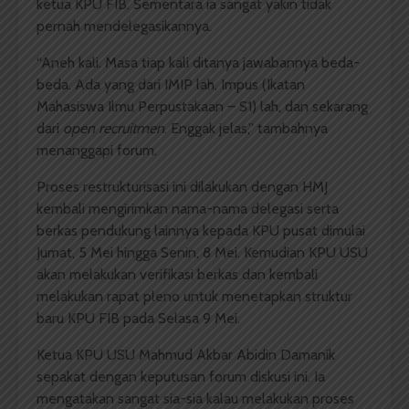
ketua KPU FIB. Sementara ia sangat yakin tidak
pernah mendelegasikannya.
“Aneh kali. Masa tiap kali ditanya jawabannya beda-
beda. Ada yang dari IMIP lah, Impus (Ikatan
Mahasiswa Ilmu Perpustakaan – S1) lah, dan sekarang
dari
open recruitmen
. Enggak jelas,” tambahnya
menanggapi forum.
Proses restrukturisasi ini dilakukan dengan HMJ
kembali mengirimkan nama-nama delegasi serta
berkas pendukung lainnya kepada KPU pusat dimulai
Jumat, 5 Mei hingga Senin, 8 Mei. Kemudian KPU USU
akan melakukan verifikasi berkas dan kembali
melakukan rapat pleno untuk menetapkan struktur
baru KPU FIB pada Selasa 9 Mei.
Ketua KPU USU Mahmud Akbar Abidin Damanik
sepakat dengan keputusan forum diskusi ini. Ia
mengatakan sangat sia-sia kalau melakukan proses