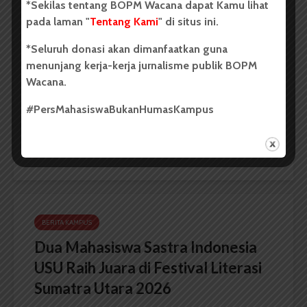
*Sekilas tentang BOPM Wacana dapat Kamu lihat
BERITA KAMPUS
pada laman "
Tentang Kami
" di situs ini.
BPDP Sosialisasikan Lomba Riset
Mahasiswa 2026, Dorong Inovasi
*Seluruh donasi akan dimanfaatkan guna
menunjang kerja-kerja jurnalisme publik BOPM
Penelitian dalam Sektor
Wacana.
Perkebunan
#PersMahasiswaBukanHumasKampus
Oleh : Putri Salwa Assyifa USU, wacana.org –...
Redaksi
2 menit waktu baca
BERITA KAMPUS
Dua Mahasiswa Sastra Indonesia
USU Raih Juara di Festival Literasi
Sumatra Utara 2026