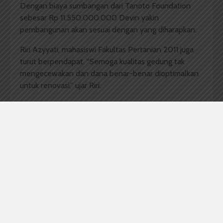
Dengan biaya sumbangan dari Tanoto Foundation
sebesar Rp 11.550.000.000 Devin yakin
pembangunan akan sesuai dengan yang diharapkan.
Riri Azyyati, mahasiswi Fakultas Pertanian 2011 juga
turut berpendapat. “Semoga kualitas gedung tak
mengecewakan dan dana benar-benar dioptimalkan
untuk renovasi,” ujar Riri.
Komentar Facebook Anda
Redaksi
Badan Otonom Pers Mahasiswa (BOPM) Wacana
merupakan pers mahasiswa yang berdiri di luar