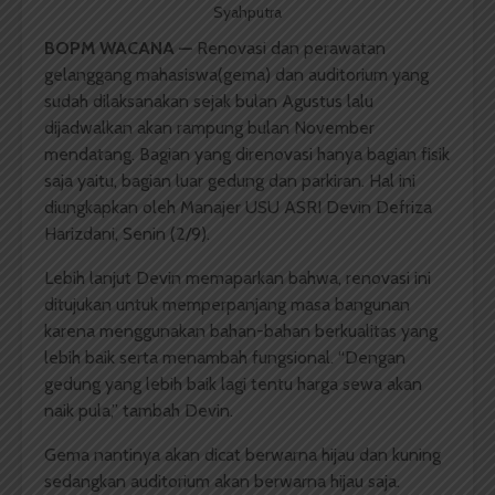
Syahputra
BOPM WACANA
—
Renovasi dan perawatan
gelanggang mahasiswa(gema) dan auditorium yang
sudah dilaksanakan sejak bulan Agustus lalu
dijadwalkan akan rampung bulan November
mendatang. Bagian yang direnovasi hanya bagian fisik
saja yaitu, bagian luar gedung dan parkiran. Hal ini
diungkapkan oleh Manajer USU ASRI Devin Defriza
Harizdani, Senin (2/9).
Lebih lanjut Devin memaparkan bahwa, renovasi ini
ditujukan untuk memperpanjang masa bangunan
karena menggunakan bahan-bahan berkualitas yang
lebih baik serta menambah fungsional. “Dengan
gedung yang lebih baik lagi tentu harga sewa akan
naik pula,” tambah Devin.
Gema nantinya akan dicat berwarna hijau dan kuning
sedangkan auditorium akan berwarna hijau saja.