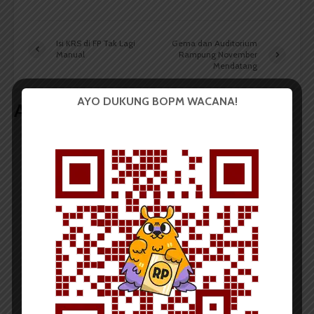
Isi KRS di FP Tak Lagi
Gema dan Auditorium
Manual
Rampung November
Mendatang
AYO DUKUNG BOPM WACANA!
Artikel terkait lain
BERITA KAMPUS
Tim Mahasiswa USU Raih Juara I
Vokal Grup Pada PEKSIMIDA 2026
Dark Mode | Moda Gelap
Oleh: Cyntia Lorena Br Tarigan USU, wacana.org –
Tim mahasiswa Universitas Sumatera Utara...