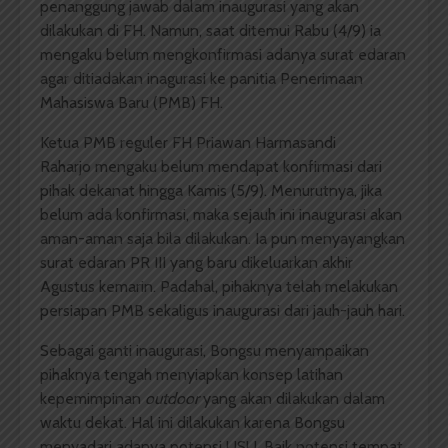
penanggung jawab dalam inaugurasi yang akan
dilakukan di FH. Namun, saat ditemui Rabu (4/9) ia
mengaku belum mengkonfirmasi adanya surat edaran
agar ditiadakan inagurasi ke panitia Penerimaan
Mahasiswa Baru (PMB) FH.
Ketua PMB reguler FH Priawan Harmasandi
Raharjo mengaku belum mendapat konfirmasi dari
pihak dekanat hingga Kamis (5/9). Menurutnya, jika
belum ada konfirmasi, maka sejauh ini inaugurasi akan
aman-aman saja bila dilakukan. Ia pun menyayangkan
surat edaran PR III yang baru dikeluarkan akhir
Agustus kemarin. Padahal, pihaknya telah melakukan
persiapan PMB sekaligus inaugurasi dari jauh-jauh hari.
Sebagai ganti inaugurasi, Bongsu menyampaikan
pihaknya tengah menyiapkan konsep latihan
kepemimpinan
outdoor
yang akan dilakukan dalam
waktu dekat. Hal ini dilakukan karena Bongsu
menyadari adanya potensi USU. Baik potensi tempat