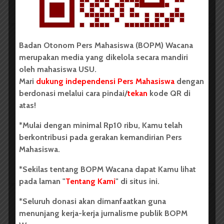
Redaksi
2 menit waktu baca
Badan Otonom Pers Mahasiswa (BOPM) Wacana
BERITA KAMPUS
merupakan media yang dikelola secara mandiri
oleh mahasiswa USU.
BPDP Sosialisasikan Lomba Riset
Mari
dukung independensi Pers Mahasiswa
dengan
Mahasiswa 2026, Dorong Inovasi
berdonasi melalui cara pindai/
tekan
kode QR di
Penelitian dalam Sektor
atas!
Perkebunan
*Mulai dengan minimal Rp10 ribu, Kamu telah
...
berkontribusi pada gerakan kemandirian Pers
Mahasiswa.
Redaksi
2 menit waktu baca
*Sekilas tentang BOPM Wacana dapat Kamu lihat
pada laman "
Tentang Kami
" di situs ini.
*Seluruh donasi akan dimanfaatkan guna
menunjang kerja-kerja jurnalisme publik BOPM
BERITA KAMPUS