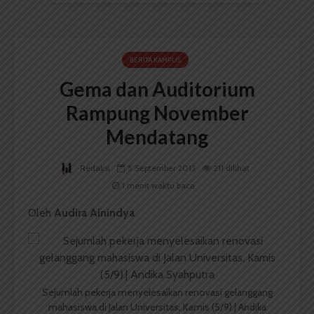
BERITA KAMPUS
Gema dan Auditorium
Rampung November
Mendatang
Redaksi
5 September 2013
211 dilihat
1 menit waktu baca
Oleh
Audira Ainindya
Sejumlah pekerja menyelesaikan renovasi gelanggang
mahasiswa di Jalan Universitas, Kamis (5/9).| Andika