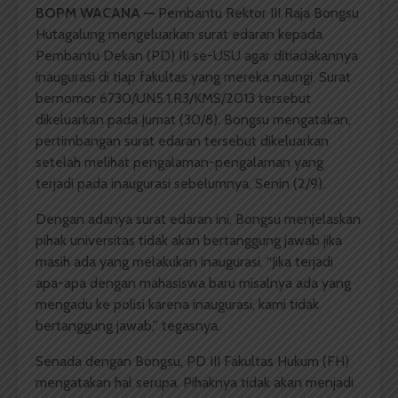
BOPM WACANA
—
Pembantu Rektor III Raja Bongsu
Hutagalung mengeluarkan surat edaran kepada
Pembantu Dekan (PD) III se-USU agar ditiadakannya
inaugurasi di tiap fakultas yang mereka naungi. Surat
bernomor 6730/UN5.1.R3/KMS/2013 tersebut
dikeluarkan pada Jumat (30/8). Bongsu mengatakan,
pertimbangan surat edaran tersebut dikeluarkan
setelah melihat pengalaman-pengalaman yang
terjadi pada inaugurasi sebelumnya, Senin (2/9).
Dengan adanya surat edaran ini, Bongsu menjelaskan
pihak universitas tidak akan bertanggung jawab jika
masih ada yang melakukan inaugurasi. “Jika terjadi
apa-apa dengan mahasiswa baru misalnya ada yang
mengadu ke polisi karena inaugurasi, kami tidak
bertanggung jawab,” tegasnya.
Senada dengan Bongsu, PD III Fakultas Hukum (FH)
mengatakan hal serupa. Pihaknya tidak akan menjadi