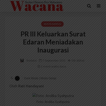
BERITA KAMPUS
PR III Keluarkan Surat
Edaran Meniadakan
Inaugurasi
Redaksi
7 September 2013
138 dilihat
2 menit waktu baca
Dark Mode | Moda Gelap
Oleh
Rati Handayani
Foto: Andika Syahputra