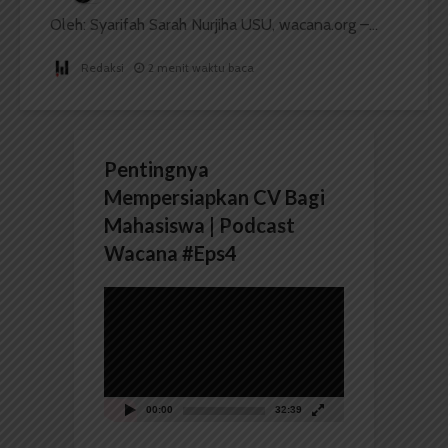
Oleh: Syarifah Sarah Nurjiha USU, wacana.org –...
Redaksi
2 menit waktu baca
Pentingnya
Mempersiapkan CV Bagi
Mahasiswa | Podcast
Wacana #Eps4
Pemutar
Video
00:00
32:39