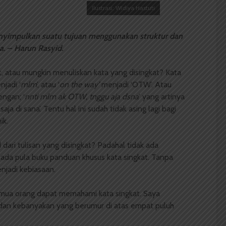
Ilustrasi: Widiya Hastuti
yimpulkan suatu tujuan menggunakan struktur dan
a
. –
Harun Rasyid.
 atau mungkin menuliskan kata yang disingkat? Kata
njadi ‘
mlm
’, atau ‘
on the way’
menjadi ‘OTW’. Atau
ngan; ‘
nnti mlm ak OTW, tnggu aja dsna
’ yang artinya
saja di sana’. Tentu hal ini sudah tidak asing lagi bagi
ik.
ari tulisan yang disingkat? Padahal tidak ada
 ada pula buku panduan khusus kata singkat. Tanpa
njadi kebiasaan.
mua orang dapat memahami kata singkat. Saya
a dan kebanyakan yang berumur di atas empat puluh