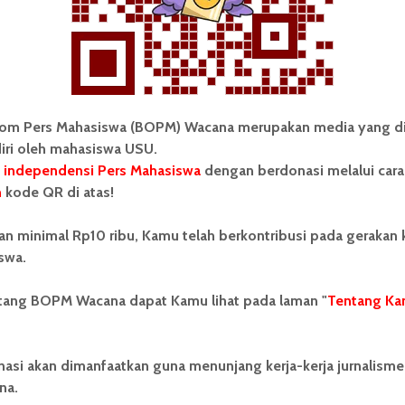
sangat jauh dari kebakuan menurut Kamus Besar
akat menyingkat kata ini bahkan dapat memengaruhi
ik dan benar menurut Pedoman Umum Ejaan Bahasa
om Pers Mahasiswa (BOPM) Wacana merupakan media yang di
 pesan pertanyaan dengan ‘dmn?’, apakah benar-benar
iri oleh mahasiswa USU.
 ‘di mana’ atau ‘dimana?’ Atau singkatan ‘kmn?’
 independensi Pers Mahasiswa
dengan berdonasi melalui cara
’
n
kode QR di atas!
ngkin sudah sama-sama sering kita dengar. Jadi,
an minimal Rp10 ribu, Kamu telah berkontribusi pada gerakan
 kecepatan atau ketepatan?
swa.
ntang BOPM Wacana dapat Kamu lihat pada laman "
Tentang Ka
i z
kamus besar bahasa indonesia
nasi akan dimanfaatkan guna menunjang kerja-kerja jurnalisme
ia
penggunaan bahasa indonesia
Tahukah Anda
na.