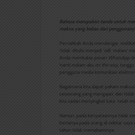
Bahasa merupakan tanda untuk men
makna yang bebas dari penggunany
Pernahkah Anda mendengar, melihat,
‘tidak’ ditulis menjadi ‘
tdk
’, ‘malam’ me
Anda membalas pesan
WhatsApp
de
‘nanti malam aku
on the way
, tunggu 
pengguna media komunikasi elektron
Bagaimana kita dapat paham maksud d
seseorang yang mengajari, dan tidak
kita sadari menyingkat kata telah me
Namun, pada kenyataannya tidak se
bertanya pada orang di sekitar say
tahun tidak memahaminya
.