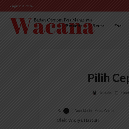
8 Agustus 2026
Beranda
Berita
Esai
Pilih Ce
Redaksi
17 Jun
Dark Mode | Moda Gelap
Oleh:
Widiya Hastuti