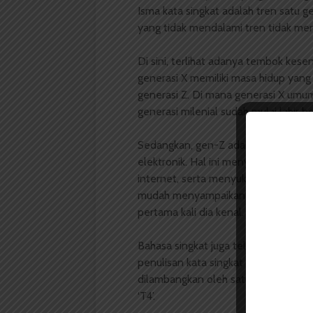
Isma kata singkat adalah tren satu g
yang tidak mendalami tren tidak m
Di sini, terlihat adanya tembok kese
generasi X memiliki masa hidup yang
generasi Z. Di mana generasi X um
generasi milenial sudah mulai lahir 
Sedangkan, gen-Z adalah orang-oran
elektronik. Hal ini menyebabkan gen
internet, serta menyukai kecepatan d
mudah menyampaikan komunikasi men
pertama kali dia kenal.
Bahasa singkat juga telah bertahan 
penulisan kata singkat tidak hanya 
dilambangkan oleh satu huruf seperti ‘sek
‘T4’.