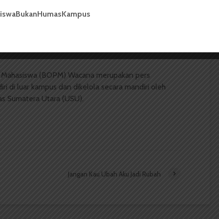
siswaBukanHumasKampus
 Mahasiswa (BOPM) Wacana merupakan pers
ri di luar kampus dan dikelola secara mandiri oleh
as Sumatera Utara (USU).
Jangan Kau Ubah Aku Jadi Rubah