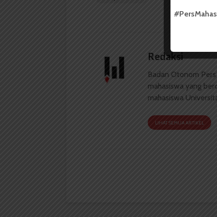
#PersMaha
Redaksi
Badan Otonom Pers
mahasiswa yang berdi
mahasiswa Universit
LIHAT SEMUA ARTIKEL