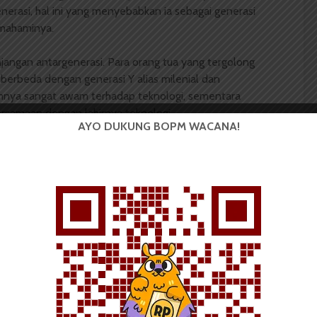
enerasi, hal ini yang menyebabkan ia sebagai generasi
emahaminya.
njangan antargenerasi. Para orang tua yang tergolong
 berbeda dengan generasi Y alias milenial dan
umnya sangat awam terhadap teknologi, sementara
bersamaan dengan lahirnya teknologi.
AYO DUKUNG BOPM WACANA!
g yang lahir dan besar di era berkembangnya media
-Z menjadi generasi yang paling familiar dengan
an hal instan. Ini sebabnya anak muda saat ini lebih
ggunakan bahasa singkat dari pada bahasa yang
cukup lama dan justru kini semakin bertambah. Banyak
menghilangkan huruf vokal. Bahkan ada kata yang hanya
ali’ ditulis ‘X’, ‘aku’ ditulis ‘Q’, dan ‘tempat’ ditulis