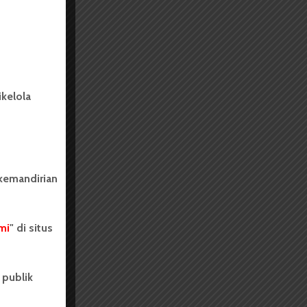
kelola
 kemandirian
mi
" di situs
 publik