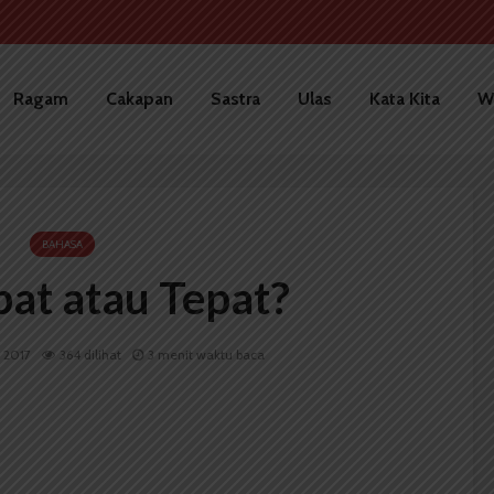
Ragam
Cakapan
Sastra
Ulas
Kata Kita
W
BAHASA
pat atau Tepat?
i 2017
364 dilihat
3 menit waktu baca