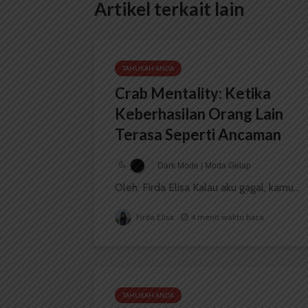
Artikel terkait lain
TAHUKAH ANDA
Crab Mentality: Ketika
Keberhasilan Orang Lain
Terasa Seperti Ancaman
Dark Mode | Moda Gelap
Oleh: Firda Elisa Kalau aku gagal, kamu...
Firda Elisa
4 menit waktu baca
TAHUKAH ANDA