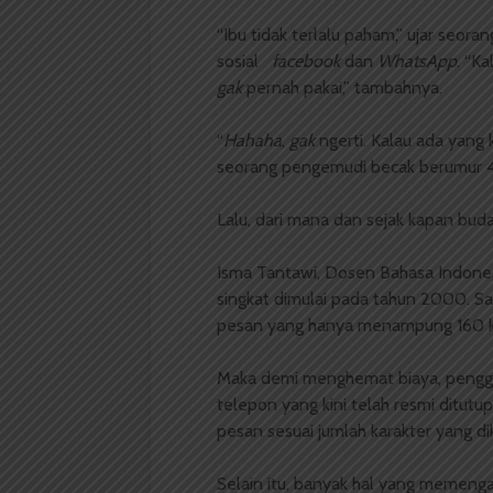
“Ibu tidak terlalu paham,” ujar seo
sosial
facebook
dan
WhatsApp
. “K
gak
pernah pakai,” tambahnya.
“
Hahaha
,
gak
ngerti. Kalau ada yang
seorang pengemudi becak berumur 43
Lalu, dari mana dan sejak kapan bud
Isma Tantawi, Dosen Bahasa Indones
singkat dimulai pada tahun 2000. Saat
pesan yang hanya menampung 160 ka
Maka demi menghemat biaya, pengg
telepon yang kini telah resmi ditut
pesan sesuai jumlah karakter yang dik
Selain itu, banyak hal yang memengar