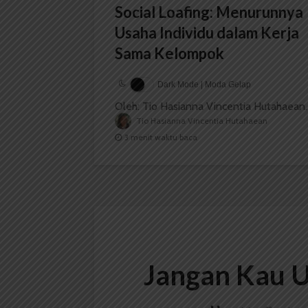
Social Loafing: Menurunnya
Usaha Individu dalam Kerja
Sama Kelompok
Dark Mode | Moda Gelap
Oleh: Tio Hasianna Vincentia Hutahaean..
Tio Hasianna Vincentia Hutahaean
3 menit waktu baca
Jangan Kau U