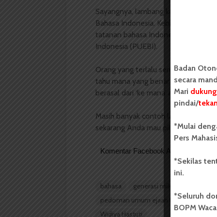
Sayangnya, lambang kata ini sudah 
Bahasa Indonesia. Kebiasaan masyar
tatanan bahasa Indonesia yang ba
Indonesia (PUEBI).
Badan Oton
Orang yang terlalu sering mengirim
secara mand
tahu mana yang benar menurut PUEBI;
Mari
dukung
berasal dari ‘ke mana’ atau ‘kemana?
pindai/
teka
Masih banyak contoh lainnya yang mu
*Mulai deng
sekarang Anda mau pilih yang mana,
Pers Mahasi
Komentar Facebook Anda
*Sekilas te
ini.
bahasa
generasi milenial
generas
*Seluruh do
pedoman umum ejaan bahasa indones
BOPM Waca
Widiya Hastuti