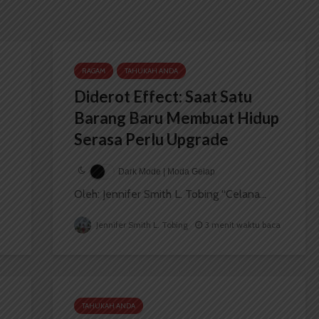
RAGAM
TAHUKAH ANDA
Diderot Effect: Saat Satu
Barang Baru Membuat Hidup
Serasa Perlu Upgrade
Dark Mode | Moda Gelap
Oleh: Jennifer Smith L. Tobing “Celana...
Jennifer Smith L. Tobing
3 menit waktu baca
TAHUKAH ANDA