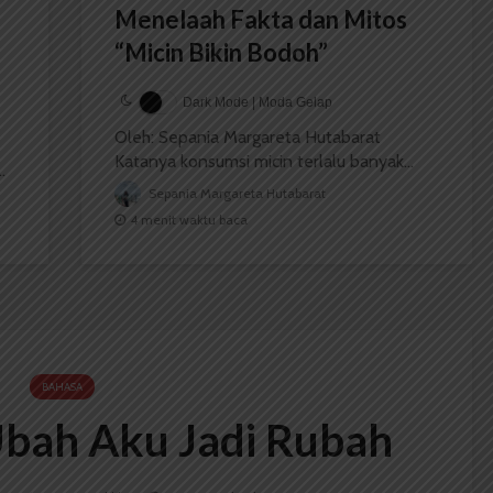
Menelaah Fakta dan Mitos
“Micin Bikin Bodoh”
Dark Mode | Moda Gelap
Oleh: Sepania Margareta Hutabarat
Katanya konsumsi micin terlalu banyak...
.
Sepania Margareta Hutabarat
4 menit waktu baca
BAHASA
bah Aku Jadi Rubah