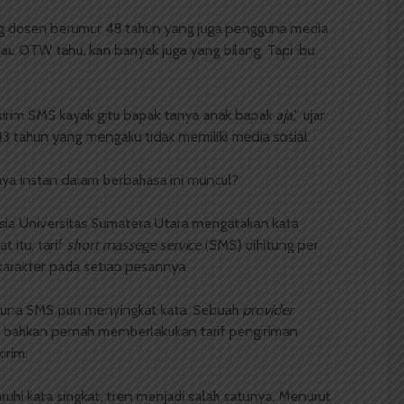
rang dosen berumur 48 tahun yang juga pengguna media
alau OTW tahu, kan banyak juga yang bilang. Tapi ibu
 kirim SMS kayak gitu bapak tanya anak bapak
aja
,” ujar
 tahun yang mengaku tidak memiliki media sosial.
aya instan dalam berbahasa ini muncul?
ia Universitas Sumatera Utara mengatakan kata
 itu, tarif
short massege service
(SMS) dihitung per
rakter pada setiap pesannya.
una SMS pun menyingkat kata. Sebuah
provider
up bahkan pernah memberlakukan tarif pengiriman
irim.
uhi kata singkat, tren menjadi salah satunya. Menurut