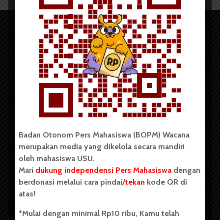
Copyright © 2023. All rights reserved BOPM WACANA.
Badan Otonom Pers Mahasiswa (BOPM) Wacana
merupakan media yang dikelola secara mandiri
Badan Otonom Pers Mahasiswa (BOPM) Wacana merupakan
oleh mahasiswa USU.
pers mahasiswa yang berdiri di luar kampus dan dikelola
Mari
dukung independensi Pers Mahasiswa
dengan
secara mandiri oleh mahasiswa Universitas Sumatera Utara
(USU). Sebelumnya BOPM Wacana merupakan salah satu
berdonasi melalui cara pindai/
tekan
kode QR di
Unit Kegiatan Mahasiswa (UKM) di Universitas Sumatera
atas!
Utara dengan nama Pers Mahasiswa SUARA USU yang
berdiri pada 1 Juli 1995.
*Mulai dengan minimal Rp10 ribu, Kamu telah