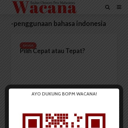
-penggunaan bahasa indonesia
BAHASA
Pilih Cepat atau Tepat?
AYO DUKUNG BOPM WACANA!
Redaksi
17 Juni 2017
3 menit waktu baca