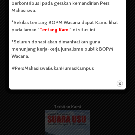
berkontribusi pada gerakan kemandirian Pers
Mahasiswa.
Tentang Kami
*Sekilas tentang BOPM Wacana dapat Kamu lihat
pada laman "
Tentang Kami
" di situs ini.
Kontribusi
*Seluruh donasi akan dimanfaatkan guna
Info Iklan
menunjang kerja-kerja jurnalisme publik BOPM
Pedoman Media Siber
Wacana.
Kode Etik Jurnalistik
#PersMahasiswaBukanHumasKampus
WartaWacana
Terbitan Kami