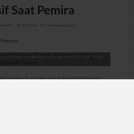
if Saat Pemira
ber 2014
157 dilihat
2 menit waktu baca
 Pratama
yang ditempel di belakang dinding sekretariat KPU FISIP, Minggu
akultas Ilmu Sosial dan Ilmu Politik (FISIP) Edward
elama rangkaian acara Pemilihan Umum Raya (Pemira)
i yang kita pelajari enggak diterapkan saat pemira,”
p memantau setiap kejadian hingga pemira selesai.
 alih saja,” tutup Edward.
(KAM) Negara Martinus Sitompul sepakat. Martin
bekerja sama dengan Komisi Pemilihan Umum (KPU)