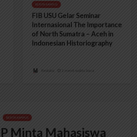
BERITA KAMPUS
FIB USU Gelar Seminar
Internasional The Importance
of North Sumatra – Aceh in
Indonesian Historiography
...
Redaksi
2 menit waktu baca
BERITA KAMPUS
IP Minta Mahasiswa