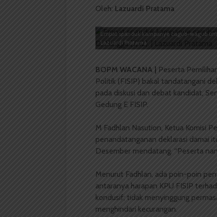
Oleh:
Lazuardi Pratama
Empat spanduk kampanye cagub-wagub untuk 
Lazuardi Pratama
BOPM WACANA |
Peserta Pemiliha
Politik (FISIP) bakal tandatangani d
pada diskusi dan debat kandidat, Seni
Gedung E FISIP.
M Fadhlan Nasution, Ketua Komisi 
penandatanganan deklarasi damai itu 
Desember mendatang. “Peserta nanti 
Menurut Fadhlan, ada poin-poin pent
antaranya harapan KPU FISIP terhad
kondusif; tidak menyinggung permasa
menghindari kecurangan.