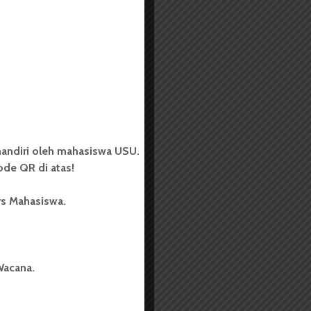
andiri oleh mahasiswa USU.
de QR di atas!
rs Mahasiswa.
Wacana.