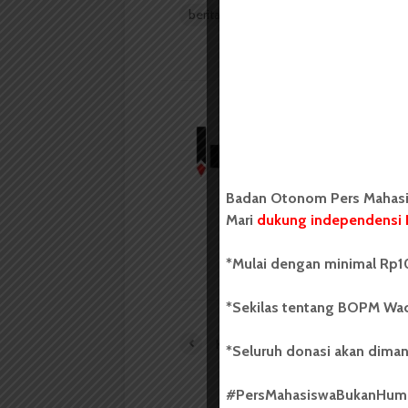
berita kampus
Deklarasi Damai
L
Redaksi
Badan Otonom Pers
mahasiswa yang berdi
Badan Otonom Pers Mahasis
mahasiswa Universit
Mari
dukung independensi 
LIHAT SEMUA ARTIKEL
*Mulai dengan minimal Rp10
*Sekilas tentang BOPM Wac
KPU FISIP Targetkan 2500 Pemilih
*Seluruh donasi akan diman
#PersMahasiswaBukanHu