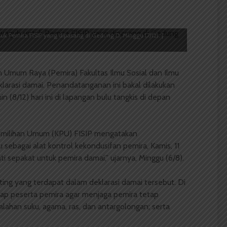
Pemira FISIP yang dipasang di Gedung D, Minggu (7/12). |
n Umum Raya (Pemira) Fakultas Ilmu Sosial dan Ilmu
eklarasi damai. Penandatanganan ini bakal dilakukan
n (8/12) hari ini di lapangan bulu tangkis di depan
Pemilihan Umum (KPU) FISIP mengatakan
sebagai alat kontrol kekondusifan pemira, Kamis, 11
sepakat untuk pemira damai,” ujarnya, Minggu (6/8).
ing yang terdapat dalam deklarasi damai tersebut. Di
ap peserta pemira agar menjaga pemira tetap
lahan suku, agama, ras, dan antargolongan; serta