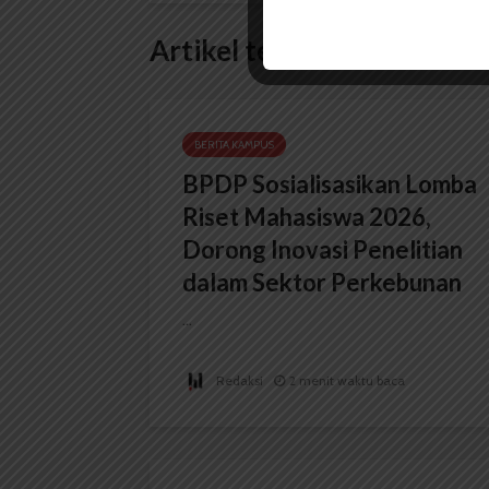
Artikel terkait lain
BERITA KAMPUS
BPDP Sosialisasikan Lomba
Riset Mahasiswa 2026,
Dorong Inovasi Penelitian
dalam Sektor Perkebunan
...
Redaksi
2 menit waktu baca