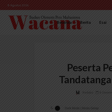
8 Agustus 2026
Beranda
Berita
Esai
Peserta P
Tandatanga
Redaksi
8 Desem
Dark Mode | Moda Gelap