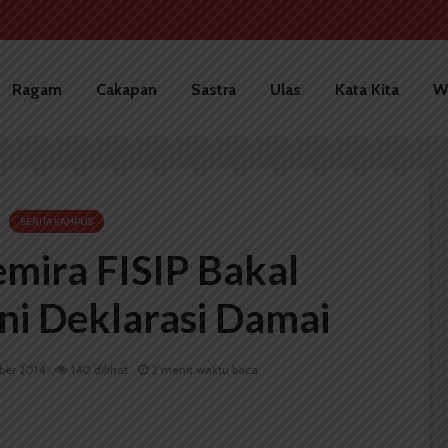
Ragam
Cakapan
Sastra
Ulas
Kata Kita
W
BERITA KAMPUS
emira FISIP Bakal
ni Deklarasi Damai
ber 2014
140 dilihat
2 menit waktu baca