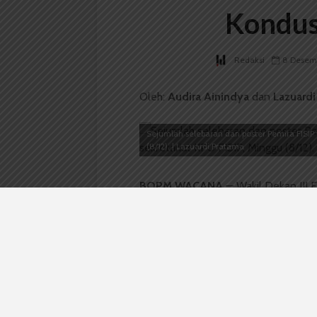
Kondus
Redaksi
8 Desem
Oleh:
Audira Ainindya
dan
Lazuardi
Sejumlah selebaran dan poster Pemira FISIP 
(8/12). | Lazuardi Pratama
BOPM WACANA
— Wakil Dekan III F
meminta mahasiswa agar kondusif s
FISIP. “Kita orang politik tetapi teor
ujarnya. Ia mengatakan dekanat teta
“Jika tak kondusif lagi langsung ambil
Ketua Kelompok Aspirasi Mahasiswa 
menyatakan mahasiswa FISIP harus 