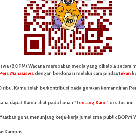
azuardi Pratama
Pemira FISIP
Tandatangani
 Mahasiswa (BOPM) Wacana merupakan pers
ri di luar kampus dan dikelola secara mandiri oleh
wa (BOPM) Wacana merupakan media yang dikelola secara m
as Sumatera Utara (USU).
Pers Mahasiswa
dengan berdonasi melalui cara pindai/
tekan
ko
 ribu, Kamu telah berkontribusi pada gerakan kemandirian Pe
ana dapat Kamu lihat pada laman "
Tentang Kami
" di situs ini.
Dekanat FISIP Minta Mahasiswa
faatkan guna menunjang kerja-kerja jurnalisme publik BOPM 
Kondusif Saat Pemira
masKampus