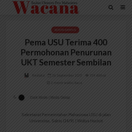
BERITA KAMPUS
Pema USU Terima 400
Permohonan Penurunan
UKT Semester Sembilan
Redaksi
26 September 2017
159 dilihat
2 menit waktu baca
Dark Mode | Moda Gelap
Sekretariat Pemerintahan Mahasiswa USU di jalan
Universitas, Sabtu (24/9). | Widiya Hastuti