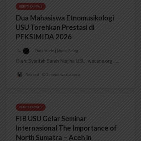
BERITA KAMPUS
Dua Mahasiswa Etnomusikologi
USU Torehkan Prestasi di
PEKSIMIDA 2026
Dark Mode | Moda Gelap
Oleh: Syarifah Sarah Nurjiha USU, wacana.org –...
Redaksi
2 menit waktu baca
BERITA KAMPUS
FIB USU Gelar Seminar
Internasional The Importance of
North Sumatra – Aceh in