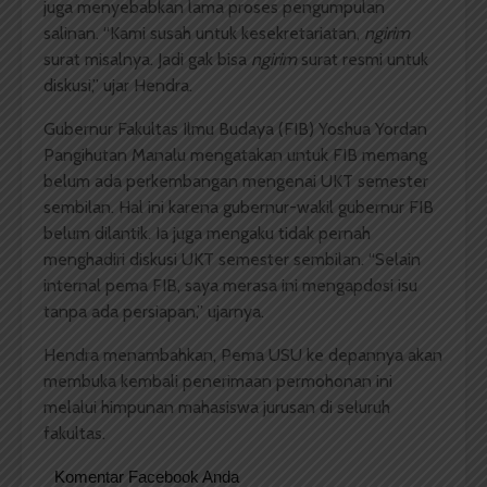
juga menyebabkan lama proses pengumpulan
salinan. “Kami susah untuk kesekretariatan,
ngirim
surat misalnya. Jadi gak bisa
ngirim
surat resmi untuk
diskusi,” ujar Hendra.
Gubernur Fakultas Ilmu Budaya (FIB) Yoshua Yordan
Pangihutan Manalu mengatakan untuk FIB memang
belum ada perkembangan mengenai UKT semester
sembilan. Hal ini karena gubernur-wakil gubernur FIB
belum dilantik. Ia juga mengaku tidak pernah
menghadiri diskusi UKT semester sembilan. “Selain
internal pema FIB, saya merasa ini mengapdosi isu
tanpa ada persiapan,” ujarnya.
Hendra menambahkan, Pema USU ke depannya akan
membuka kembali penerimaan permohonan ini
melalui himpunan mahasiswa jurusan di seluruh
fakultas.
Komentar Facebook Anda