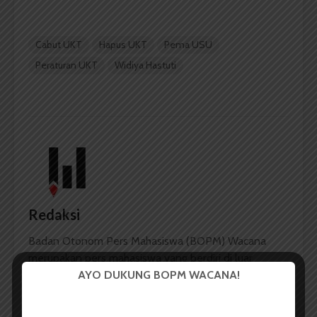
Cabut UKT
Hapus UKT
Pema USU
Peraturan UKT
Widiya Hastuti
Redaksi
Badan Otonom Pers Mahasiswa (BOPM) Wacana
merupakan pers mahasiswa yang berdiri di luar
AYO DUKUNG BOPM WACANA!
kampus dan dikelola secara mandiri oleh mahasiswa
Universitas Sumatera Utara (USU).