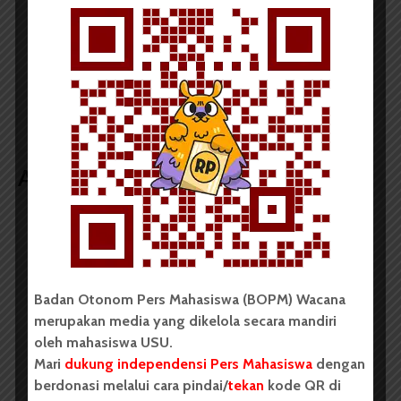
LIHAT SEMUA ARTIKEL
Salah Kirim Surat,
Tak Capai Target,
Pemira FPsi Batal
MPMF FK Perpanjang
Masa Pendaftaran KPU
Artikel terkait lain
BERITA KAMPUS
BPDP Sosialisasikan Lomba Riset
Badan Otonom Pers Mahasiswa (BOPM) Wacana
Mahasiswa 2026, Dorong Inovasi
merupakan media yang dikelola secara mandiri
Penelitian dalam Sektor
oleh mahasiswa USU.
Perkebunan
Mari
dukung independensi Pers Mahasiswa
dengan
berdonasi melalui cara pindai/
tekan
kode QR di
...