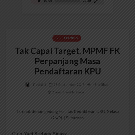
00:00
32:39
BERITA KAMPUS
Tak Capai Target, MPMF FK
Perpanjang Masa
Pendaftaran KPU
Redaksi
26 September 2017
461 dilihat
2 menit waktu baca
Tampak depan gedung Fakultas Kedokteran USU, Selasa
(26/9). | Suratman
Oleh:
Yael Stefany Sinaga