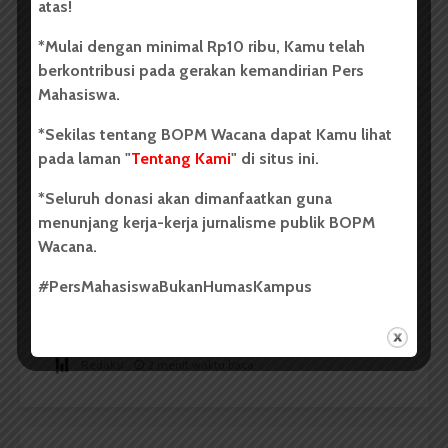
atas!
*Mulai dengan minimal Rp10 ribu, Kamu telah
Redaksi
2 menit waktu baca
berkontribusi pada gerakan kemandirian Pers
Mahasiswa.
*Sekilas tentang BOPM Wacana dapat Kamu lihat
BERITA KAMPUS
pada laman "
Tentang Kami
" di situs ini.
Dua Mahasiswa Sastra Indonesia
*Seluruh donasi akan dimanfaatkan guna
USU Raih Juara di Festival Literasi
menunjang kerja-kerja jurnalisme publik BOPM
Sumatra Utara 2026
Wacana.
#PersMahasiswaBukanHumasKampus
Dark Mode | Moda Gelap
Oleh: Iyusarah Pakpahan USU, wacana.org – Dua...
Redaksi
2 menit waktu baca