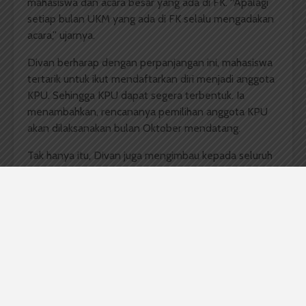
mahasiswa dan acara besar yang ada di FK. “Apalagi
setiap bulan UKM yang ada di FK selalu mengadakan
acara,” ujarnya.
Divan berharap dengan perpanjangan ini, mahasiswa
tertarik untuk ikut mendaftarkan diri menjadi anggota
KPU. Sehingga KPU dapat segera terbentuk. Ia
menambahkan, rencananya pemilihan anggota KPU
akan dilaksanakan bulan Oktober mendatang.
Tak hanya itu, Divan juga mengimbau kepada seluruh
anggota MPMF untuk masing-masing membawa satu
orang pendaftar. “Ini salah satu strategi kami,” ujarnya.
Rondang Sihotang, Mahasiswa FK 2015 mengatakan
kurangnya minat mahasiswa kedokteran untuk
mendaftar sebagai anggota KPU juga disebabkan
karena kurang transparannya kinerja dari MPMF
sendiri. Menurutnya kontribusi kinerja dari MPMF tidak
kelihatan. “Aku
gak
tahu apa kerja mereka sebagai