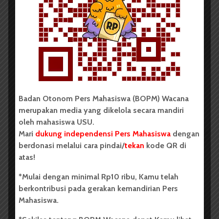
BERITA KAMPUS
Tim Mahasiswa USU Raih Juara I
Vokal Grup Pada PEKSIMIDA 2026
Dark Mode | Moda Gelap
Oleh: Cyntia Lorena Br Tarigan USU, wacana.org –
Tim mahasiswa Universitas Sumatera Utara...
Badan Otonom Pers Mahasiswa (BOPM) Wacana
merupakan media yang dikelola secara mandiri
Redaksi
2 menit waktu baca
oleh mahasiswa USU.
Mari
dukung independensi Pers Mahasiswa
dengan
berdonasi melalui cara pindai/
tekan
kode QR di
atas!
BERITA KAMPUS
*Mulai dengan minimal Rp10 ribu, Kamu telah
BPDP Sosialisasikan Lomba Riset
berkontribusi pada gerakan kemandirian Pers
Mahasiswa 2026, Dorong Inovasi
Mahasiswa.
Penelitian dalam Sektor