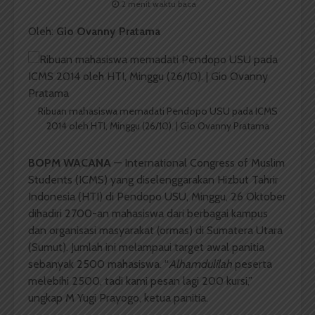
2 menit waktu baca
Oleh:
Gio Ovanny Pratama
Ribuan mahasiswa memadati Pendopo USU pada ICMS
2014 oleh HTI, Minggu (26/10). | Gio Ovanny Pratama
BOPM WACANA
— International Congress of Muslim
Students (ICMS) yang diselenggarakan Hizbut Tahrir
Indonesia (HTI) di Pendopo USU, Minggu, 26 Oktober
dihadiri 2700-an mahasiswa dari berbagai kampus
dan organisasi masyarakat (ormas) di Sumatera Utara
(Sumut). Jumlah ini melampaui target awal panitia
sebanyak 2500 mahasiswa. “
Alhamdulilah
peserta
melebihi 2500, tadi kami pesan lagi 200 kursi,”
ungkap M Yugi Prayogo, ketua panitia.