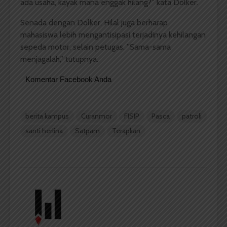
ada usaha, kayak mana enggak hilang?” kata Dolker.
Senada dengan Dolker, Hilal juga berharap
mahasiswa lebih mengantisipasi terjadinya kehilangan
sepeda motor, selain petugas. ”Sama-sama
menjagalah,” tutupnya.
Komentar Facebook Anda
berita kampus
Curanmor
FISIP
Pasca
patroli
santi herlina
Satpam
Terapkan