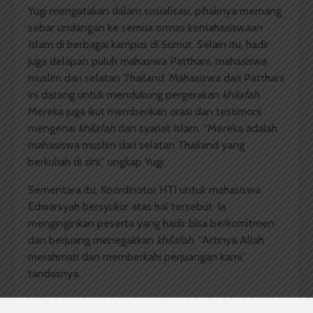
Yugi mengatakan dalam sosialisasi, pihaknya memang
sebar undangan ke semua ormas kemahasiswaan
Islam di berbagai kampus di Sumut. Selain itu, hadir
juga delapan puluh mahasiwa Patthani, mahasiswa
muslim dari selatan Thailand. Mahasiswa dari Patthani
ini datang untuk mendukung pergerakan
khilafah
.
Mereka juga ikut memberikan orasi dan testimoni
mengenai
khilafah
dan syariat Islam. “Mereka adalah
mahasiswa muslim dari selatan Thailand yang
berkuliah di sini,” ungkap Yugi.
Sementara itu, Koordinator HTI untuk mahasiswa
Edwarsyah bersyukur atas hal tersebut. Ia
menginginkan peserta yang hadir bisa berkomitmen
dan berjuang menegakkan
khilafah
. “Artinya Allah
merahmati dan memberkahi perjuangan kami,”
tandasnya.
Dalam acara ini, sejumlah mahasiswa dan dosen