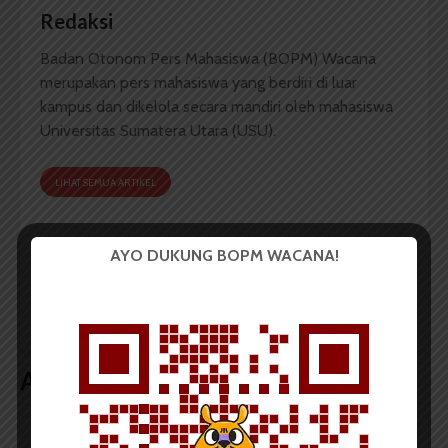
Redaksi
Badan Otonom Pers Mahasiswa (BOPM) Wacana
merupakan pers mahasiswa yang berdiri di luar
kampus dan dikelola secara mandiri oleh mahasiswa
Universitas Sumatera Utara (USU).
LIHAT SEMUA ARTIKEL
AYO DUKUNG BOPM WACANA!
Pema USU Akan
Peserta ICMS HTI
Bentuk Paguyuban
Lampaui Target
Ormawa-UKM Se-USU
Artikel terkait lain