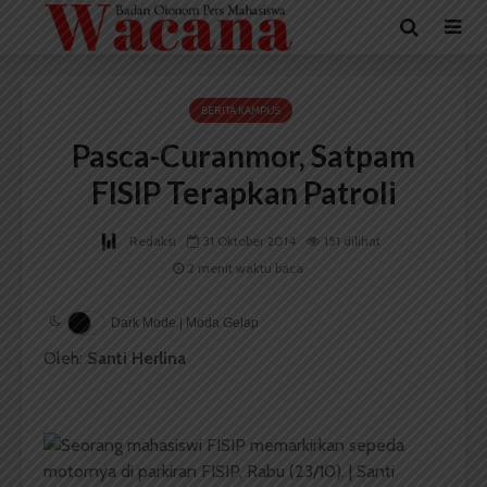
BERITA KAMPUS
Pasca-Curanmor, Satpam
FISIP Terapkan Patroli
Redaksi
31 Oktober 2014
151 dilihat
2 menit waktu baca
Dark Mode | Moda Gelap
Oleh:
Santi Herlina