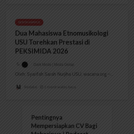
BERITA KAMPUS
Dua Mahasiswa Etnomusikologi
USU Torehkan Prestasi di
PEKSIMIDA 2026
Dark Mode | Moda Gelap
Oleh: Syarifah Sarah Nurjiha USU, wacana.org –...
Redaksi
2 menit waktu baca
Pentingnya
Mempersiapkan CV Bagi