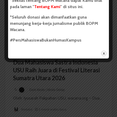
*Sekilas tentang BOPM Wacana dapat Kamu lihat
Perkebunan
pada laman "
Tentang Kami
" di situs ini.
...
*Seluruh donasi akan dimanfaatkan guna
menunjang kerja-kerja jurnalisme publik BOPM
Redaksi
2 menit waktu baca
Wacana.
#PersMahasiswaBukanHumasKampus
BERITA KAMPUS
Dua Mahasiswa Sastra Indonesia
USU Raih Juara di Festival Literasi
Sumatra Utara 2026
Dark Mode | Moda Gelap
Oleh: Iyusarah Pakpahan USU, wacana.org – Dua...
Redaksi
2 menit waktu baca