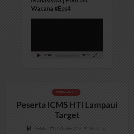
Mahasiswa | Podcast
Wacana #Eps4
Pemutar
Video
00:00
32:39
BERITA KAMPUS
Peserta ICMS HTI Lampaui
Target
Redaksi
26 Oktober 2014
180 dilihat