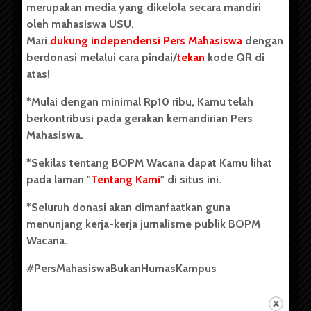
merupakan media yang dikelola secara mandiri
oleh mahasiswa USU.
Mari
dukung independensi Pers Mahasiswa
dengan
berdonasi melalui cara pindai/
tekan
kode QR di
Copyright © 2023. All rights reserved BOPM WACANA.
atas!
*Mulai dengan minimal Rp10 ribu, Kamu telah
berkontribusi pada gerakan kemandirian Pers
Badan Otonom Pers Mahasiswa (BOPM) Wacana merupakan
Mahasiswa.
pers mahasiswa yang berdiri di luar kampus dan dikelola
secara mandiri oleh mahasiswa Universitas Sumatera Utara
*Sekilas tentang BOPM Wacana dapat Kamu lihat
(USU). Sebelumnya BOPM Wacana merupakan salah satu
pada laman "
Tentang Kami
" di situs ini.
Unit Kegiatan Mahasiswa (UKM) di Universitas Sumatera
Utara dengan nama Pers Mahasiswa SUARA USU yang
*Seluruh donasi akan dimanfaatkan guna
berdiri pada 1 Juli 1995.
menunjang kerja-kerja jurnalisme publik BOPM
Wacana.
Tentang Kami
#PersMahasiswaBukanHumasKampus
Kontribusi