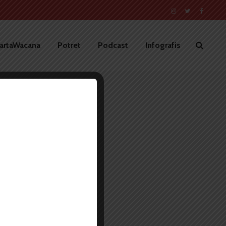
artaWacana
Potret
Podcast
Infografis