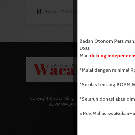
Redaksi
31 Oktober 2014
2 menit waktu baca
Badan Otonom Pers Mahas
USU.
Mari
dukung independens
Badan O
Wacana 
*Mulai dengan minimal Rp
yang berd
secara m
*Sekilas tentang BOPM W
Universi
Sebelum
salah sa
Copyright © 2023. All rights reserved
*Seluruh donasi akan dim
(UKM) di
BOPM WACANA.
dengan 
#PersMahasiswaBukanH
USU yang 