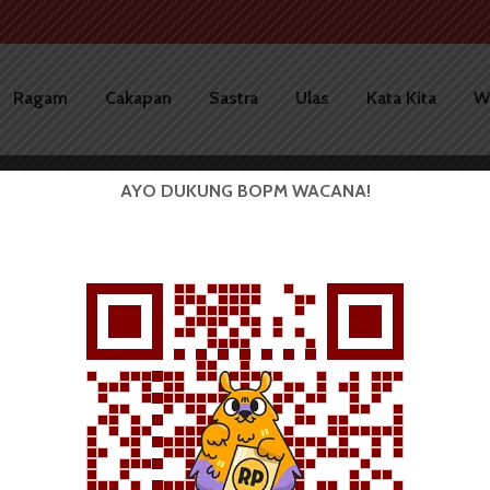
Ragam
Cakapan
Sastra
Ulas
Kata Kita
W
AYO DUKUNG BOPM WACANA!