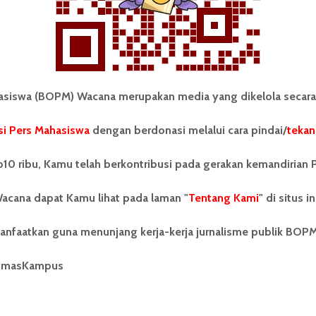
iswa (BOPM) Wacana merupakan media yang dikelola secara
i Pers Mahasiswa
dengan berdonasi melalui cara pindai/
tekan
tonom Pers Mahasiswa (BOPM)
Tentang Kami
merupakan pers mahasiswa
10 ribu, Kamu telah berkontribusi pada gerakan kemandirian 
iri di luar kampus dan dikelola
Kontribusi
andiri oleh mahasiswa
acana dapat Kamu lihat pada laman "
tas Sumatera Utara (USU).
Tentang Kami
" di situs in
Info Iklan
nya BOPM Wacana merupakan
tu Unit Kegiatan Mahasiswa
Pedoman Media Siber
anfaatkan guna menunjang kerja-kerja jurnalisme publik BOP
 Universitas Sumatera Utara
nama Pers Mahasiswa SUARA
Kode Etik Jurnalistik
umasKampus
berdiri pada 1 Juli 1995.
WartaWacana