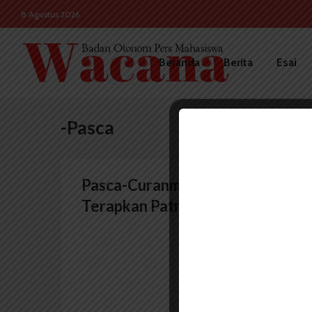
8 Agustus 2026
Beranda
Berita
Esai
-Pasca
Pasca-Curanmor, Satpam FISIP
Terapkan Patroli