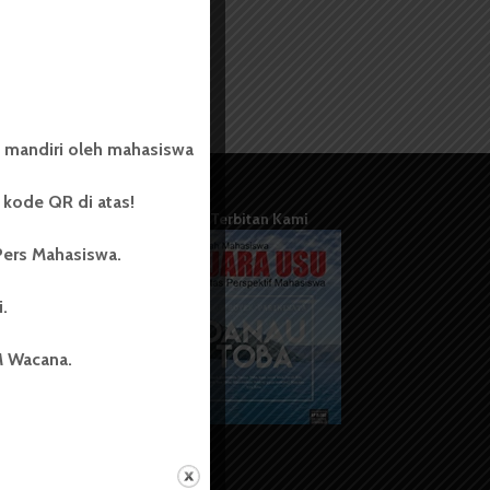
 mandiri oleh mahasiswa
kode QR di atas!
Terbitan Kami
Pers Mahasiswa.
i.
M Wacana.