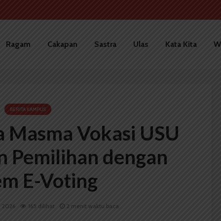
Ragam
Cakapan
Sastra
Ulas
Kata Kita
W
BERITA KAMPUS
a Masma Vokasi USU
 Pemilihan dengan
em E-Voting
i 2026
165 dilihat
2 menit waktu baca