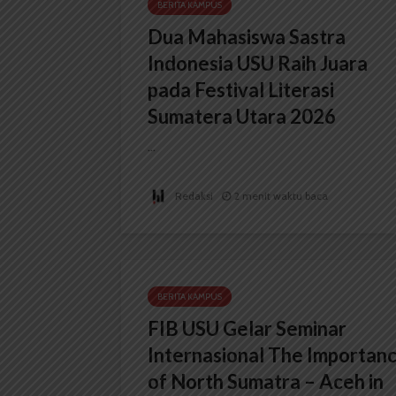
BERITA KAMPUS
Dua Mahasiswa Sastra
Indonesia USU Raih Juara
pada Festival Literasi
Sumatera Utara 2026
...
Redaksi
2 menit waktu baca
BERITA KAMPUS
FIB USU Gelar Seminar
Internasional The Importan
of North Sumatra – Aceh in