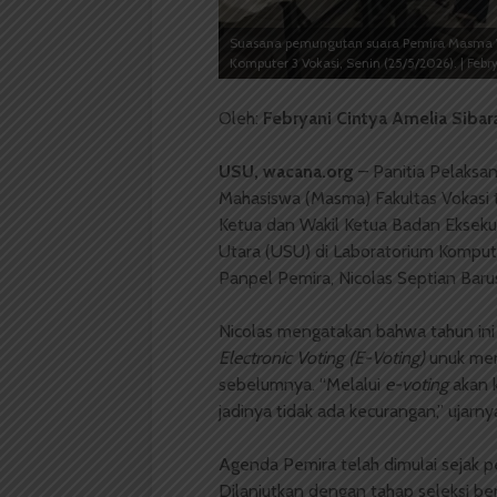
Suasana pemungutan suara Pemira Masma 
Komputer 3 Vokasi, Senin (25/5/2026). | Febr
Oleh:
Febryani Cintya Amelia Sibar
USU, wacana.org
– Panitia Pelaksa
Mahasiswa (Masma) Fakultas Vokasi
Ketua dan Wakil Ketua Badan Ekseku
Utara (USU) di Laboratorium Kompute
Panpel Pemira, Nicolas Septian Baru
Nicolas mengatakan bahwa tahun in
Electronic Voting (E-Voting)
unuk men
sebelumnya. “Melalui
e-voting
akan k
jadinya tidak ada kecurangan,” ujarny
Agenda Pemira telah dimulai sejak 
Dilanjutkan dengan tahap seleksi b