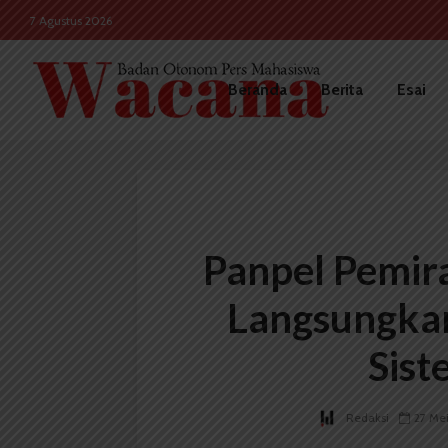
7 Agustus 2026
Beranda
Berita
Esai
Panpel Pemir
Langsungkan
Sist
Redaksi
27 Me