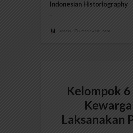
Indonesian Historiography
...
Redaksi
2 menit waktu baca
Kelompok 6
Kewarga
Laksanakan Pe