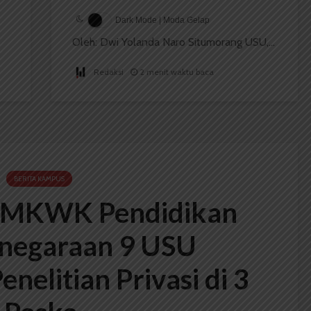
Dark Mode | Moda Gelap
Oleh: Dwi Yolanda Naro Situmorang USU,...
Redaksi
2 menit waktu baca
BERITA KAMPUS
 MKWK Pendidikan
negaraan 9 USU
nelitian Privasi di 3