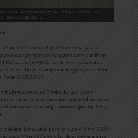
Vokasi USU menggunakan sistem
e-voting
di Laboratorium
yani Cintya Amelia Sibarani
ani
na (Panpel) Pemilihan Raya (Pemira) Masyarakat
 telah melangsungkan pemungutan suara pemilihan
tif Mahasiswa (BEM) Vokasi Universitas Sumatera
r 3 Vokasi. Hal ini disampaikan langsung oleh Ketua
s, Senin (25/5/2026).
i Vokasi melaksanakan Pemira dengan sistem
cegah terjadi kecurangan seperti pada tahun-tahun
elihatan mahasiswa yang sudah mengisi atau tidak,
a.
pendaftaran bakal calon peserta pada 4–8 Mei 2026.
erkas pada 9 Mei 2026. Para kandidat berkampanye