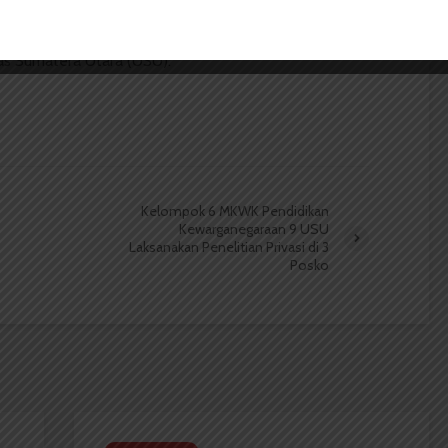
 Mahasiswa (BOPM) Wacana merupakan pers
ri di luar kampus dan dikelola secara mandiri oleh
as Sumatera Utara (USU).
Kelompok 6 MKWK Pendidikan
Kewarganegaraan 9 USU
Laksanakan Penelitian Privasi di 3
Posko