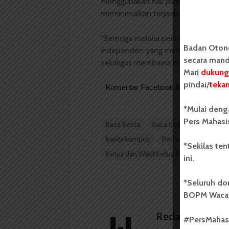
menggunakan hak pilihnya, menyam
meminimalkan terjadinya.
​“Semoga melalui perkembangan ini,
Badan Oton
independen yang menampung aspiras
secara mand
sekaligus membawa manfaat nyata,” 
Mari
dukung
pindai/
teka
Komentar Facebook Anda
*Mulai deng
Pers Mahasi
Baca berita
baca berita hari ini
ba
berita kampus
Berita Kampus USU
*Sekilas te
Ketua dan Wakil Ketua BEM Vokasi
P
ini.
*Seluruh do
BOPM Waca
Redaksi
#PersMaha