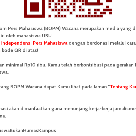
paikan bahwa dengan sistem
e-voting
dapat
 BEM Vokasi mampu berdiri sebagai lembaga
om Pers Mahasiswa (BOPM) Wacana merupakan media yang di
i mahasiswa. Menjadi wadah yang berintegritas
iri oleh mahasiswa USU.
tuturnya.
 independensi Pers Mahasiswa
dengan berdonasi melalui cara
n
kode QR di atas!
an minimal Rp10 ribu, Kamu telah berkontribusi pada gerakan
swa.
ca berita kampus
Baca Berita USU Hari Ini
Fakultas Vokasi USU
ntang BOPM Wacana dapat Kamu lihat pada laman "
Tentang Ka
anpel Pemira Vokasi USU
Pemira Vokasi USU
nasi akan dimanfaatkan guna menunjang kerja-kerja jurnalisme
na.
siswaBukanHumasKampus