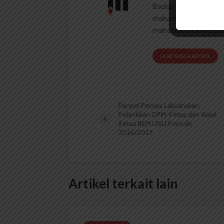
Badan Otonom Pers
mahasiswa yang berdi
mahasiswa Universit
LIHAT SEMUA ARTIKEL
Panpel Pemira Laksanakan
Pelantikan DPM, Ketua dan Wakil
Ketua BEM USU Periode
2026/2027
Artikel terkait lain