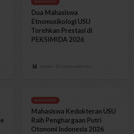
BERITA KAMPUS
Dua Mahasiswa
Etnomusikologi USU
Torehkan Prestasi di
PEKSIMIDA 2026
...
Redaksi
2 menit waktu baca
BERITA KAMPUS
Mahasiswa Kedokteran USU
ce
Raih Penghargaan Putri
Otonomi Indonesia 2026