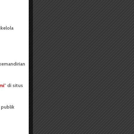
kelola
 kemandirian
mi
" di situs
 publik