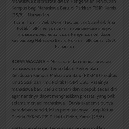
Husni Thamrin, Wakil Dekan I Fakultas Ilmu Sosial dab Ilmu
Politik (FISIP) menyampaikan materi cara-cara menjadi
mahasiswa berprestasi dalam Pengenalan Kehidupan
Kampus bagi Mahasiswa Baru, di Parkiran FISIP, Kamis (25/8). |
Nurhanifah
BOPM WACANA –
Menanam dan menuai prestasi
mahasiswa menjadi tema dalam Perkenalan
Kehidupan Kampus Mahasiswa Baru (PKKMB) Fakultas
Ilmu Sosial dan Ilmu Politik (FISIP) USU. Pasalnya
mahasiswa baru perlu ditanam dan dipupuk sedari dini
agar nantinya dapat menghasilkan prestasi yang baik
selama menjadi mahasiswa. “Dunia akademis punya
peradaban sendiri, inilah permulaannya,” ucap Ketua
Panitia PKKMB FISIP Hatta Ridho, Kamis (25/8).
Hatta menjelaskan tema ini sesuai dengan iklim