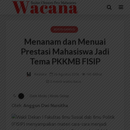
BERITA KAMPUS
Menanam dan Menuai
Prestasi Mahasiswa Jadi
Tema PKKMB FISIP
Redaksi
26 Agustus 2016
143 dilihat
2 menit waktu baca
Dark Mode | Moda Gelap
Oleh:
Anggun Dwi Nursitha