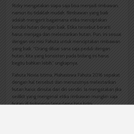
Rizky mengatakan siapa saja bisa menjadi rimbawan,
namun itu tidaklah mudah. Rimbawan yang baik
adalah mengerti bagaimana etika menciptakan
kondisi hutan dengan baik. Etika tersebut berarti
harus menjaga dan melestarikan hutan. Pun, ini sesuai
dengan visi misi Fahuta untuk menciptakan rimbawan
yang baik. “Orang diluar sana saja peduli dengan
hutan, kita yang konsisten pada bidang ini harus
begitu bahkan lebih,” ungkapnya.
Fahuta Novia Istima, Mahasiswa Fahuta 2016 sepakat
dengan hal tersebut dan menurutnya melestarikan
hutan harus dimulai dari diri sendiri. Ia mengatakan jika
sedikit yang mengenal etika rimbawan mungkin saja
hutan di Indonesia lama-lama bisa kritis.
Rizky menambahkan pemahaman etika rimbawan
bisa dimulai dengan menggerakkan pelestarian hutan
dengan menanam banyak pohon, menjaga