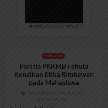
Video
00:00
32:39
BERITA KAMPUS
Panitia PKKMB Fahuta
Kenalkan Etika Rimbawan
pada Mahasiswa
Redaksi
26 Agustus 2016
212 dilihat
2 menit waktu baca