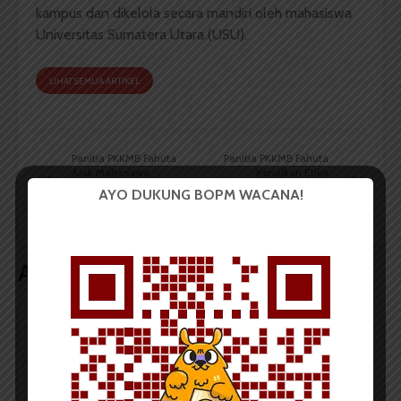
kampus dan dikelola secara mandiri oleh mahasiswa
Universitas Sumatera Utara (USU).
LIHAT SEMUA ARTIKEL
Panitia PKKMB Fahuta
Panitia PKKMB Fahuta
Ajak Mahasiswa
Kenalkan Etika
Menanam Pohon
Rimbawan pada
AYO DUKUNG BOPM WACANA!
Bersama
Mahasiswa
Artikel terkait lain
BERITA KAMPUS
Tim Mahasiswa USU Raih Juara I