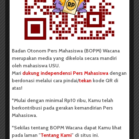
Vokal Grup Pada PEKSIMIDA 2026
Dark Mode | Moda Gelap
Oleh: Cyntia Lorena Br Tarigan USU, wacana.org –
Tim mahasiswa Universitas Sumatera Utara...
Redaksi
2 menit waktu baca
Badan Otonom Pers Mahasiswa (BOPM) Wacana
merupakan media yang dikelola secara mandiri
oleh mahasiswa USU.
Mari
dukung independensi Pers Mahasiswa
dengan
BERITA KAMPUS
berdonasi melalui cara pindai/
tekan
kode QR di
atas!
BPDP Sosialisasikan Lomba Riset
Mahasiswa 2026, Dorong Inovasi
*Mulai dengan minimal Rp10 ribu, Kamu telah
Penelitian dalam Sektor
berkontribusi pada gerakan kemandirian Pers
Mahasiswa.
Perkebunan
*Sekilas tentang BOPM Wacana dapat Kamu lihat
...
pada laman "
Tentang Kami
" di situs ini.