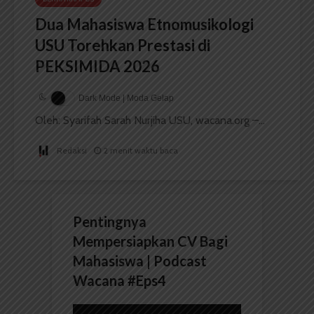
Dua Mahasiswa Etnomusikologi
USU Torehkan Prestasi di
PEKSIMIDA 2026
Dark Mode | Moda Gelap
Oleh: Syarifah Sarah Nurjiha USU, wacana.org –...
Redaksi
2 menit waktu baca
Pentingnya
Mempersiapkan CV Bagi
Mahasiswa | Podcast
Wacana #Eps4
Pemutar