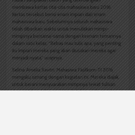
membawa kertas cita-cita mahasiswa baru 2016.
Kertas tersebut berisi enam impian dari enam
mahasiswa baru. Sebelumnya seluruh mahasiswa
telah diberikan waktu untuk menuliskan mimpi-
mimpinya bersama-sama dengan keenam temannya
dalam satu kelas. “Bebas mau tulis apa, yang penting
itu impian mereka yang akan diusakan mereka agar
menjadi nyata,” ucapnya.
Selina Amelia Savitri, Mahasiwa Fasilkom-TI 2016
mengaku senang dengan kegiatan ini. Mereka diajak
untuk berani menyuarakan mimpinya lewat tulisan
dan perlahan-lahan mulai melakukan usaha untuk
menggapai mimpi tersebut. “Tadi nulis impian tentang
Fasilkom-TI,”terangnya.
Pelepasan balon dilakukan usai penutupan PKKMB
Fasilkom-TI. Satu balon dipegang oleh enam
mahasiswa yang menuliskan mimpinya pada kertas