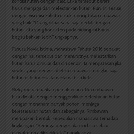
kondisi hutan dengan baik. Etika tersebut berarti
harus menjaga dan melestarikan hutan. Pun, ini sesuai
dengan visi misi Fahuta untuk menciptakan rimbawan
yang baik. “Orang diluar sana saja peduli dengan
hutan, kita yang konsisten pada bidang ini harus
begitu bahkan lebih,” ungkapnya.
Fahuta Novia Istima, Mahasiswa Fahuta 2016 sepakat
dengan hal tersebut dan menurutnya melestarikan
hutan harus dimulai dari diri sendiri. Ia mengatakan jika
sedikit yang mengenal etika rimbawan mungkin saja
hutan di Indonesia lama-lama bisa kritis.
Rizky menambahkan pemahaman etika rimbawan
bisa dimulai dengan menggerakkan pelestarian hutan
dengan menanam banyak pohon, menjaga
kelestararian hutan dan sebagainya. Rimbawan
merupakan bentuk kepedulian mahasiswa terhadap
lingkungan. “Semoga pengenalan ini bisa selalu
diingat oleh adik-adik kita,” pungkasnya.