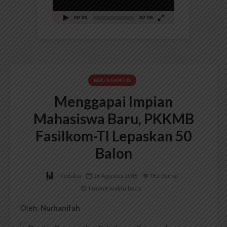
00:00
32:39
BERITA KAMPUS
Menggapai Impian
Mahasiswa Baru, PKKMB
Fasilkom-TI Lepaskan 50
Balon
Redaksi
26 Agustus 2016
182 dilihat
1 menit waktu baca
Oleh:
Nurhanifah