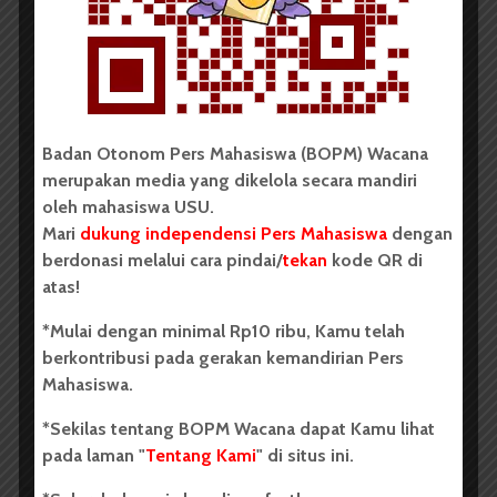
Oleh: Cyntia Lorena Br Tarigan USU, wacana.org –
Tim mahasiswa Universitas Sumatera Utara...
Redaksi
2 menit waktu baca
Badan Otonom Pers Mahasiswa (BOPM) Wacana
merupakan media yang dikelola secara mandiri
BERITA KAMPUS
oleh mahasiswa USU.
Mari
dukung independensi Pers Mahasiswa
dengan
BPDP Sosialisasikan Lomba Riset
berdonasi melalui cara pindai/
tekan
kode QR di
Mahasiswa 2026, Dorong Inovasi
atas!
Penelitian dalam Sektor
*Mulai dengan minimal Rp10 ribu, Kamu telah
Perkebunan
berkontribusi pada gerakan kemandirian Pers
...
Mahasiswa.
*Sekilas tentang BOPM Wacana dapat Kamu lihat
Redaksi
2 menit waktu baca
pada laman "
Tentang Kami
" di situs ini.