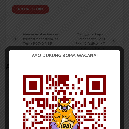
LIHAT SEMUA ARTIKEL
Menanam dan Menuai
Menggapai Impian
Prestasi Mahasiswa Jadi
Mahasiswa Baru,
Tema PKKMB FISIP
PKKMB Fasilkom-TI
Lepaskan 50 Balon
AYO DUKUNG BOPM WACANA!
Artikel terkait lain
BERITA KAMPUS
Tim Mahasiswa USU Raih Juara I
Vokal Grup Pada PEKSIMIDA 2026
Dark Mode | Moda Gelap