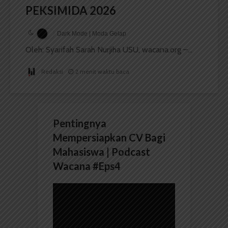
PEKSIMIDA 2026
Dark Mode | Moda Gelap
Oleh: Syarifah Sarah Nurjiha USU, wacana.org –...
Redaksi
2 menit waktu baca
Pentingnya
Mempersiapkan CV Bagi
Mahasiswa | Podcast
Wacana #Eps4
Pemutar
Video