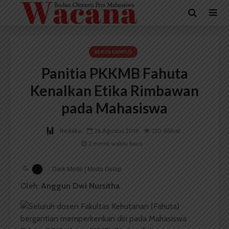
BERITA KAMPUS
Panitia PKKMB Fahuta
Kenalkan Etika Rimbawan
pada Mahasiswa
Redaksi
26 Agustus 2016
210 dilihat
2 menit waktu baca
Dark Mode | Moda Gelap
Oleh:
Anggun Dwi Nursitha