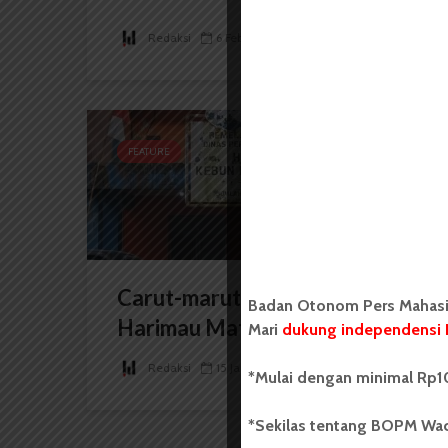
Redaksi
6 Februari 2025
11 menit waktu baca
FEATURE
Carut-marut Medan Zoo:
Badan Otonom Pers Mahasis
Harimau Mati hingga...
Mari
dukung independensi 
Redaksi
15 Januari 2024
8 menit waktu baca
*Mulai dengan minimal Rp10
*Sekilas tentang BOPM Wac