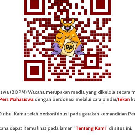
Redaksi
10 Desember 2024
7 menit waktu baca
FEATURE
‘Vaksin’ Dari Hutan: Ketika
wa (BOPM) Wacana merupakan media yang dikelola secara m
Komunitas Adat Karo di...
Pers Mahasiswa
dengan berdonasi melalui cara pindai/
tekan
ko
Redaksi
12 September 2023
8 menit waktu baca
 ribu, Kamu telah berkontribusi pada gerakan kemandirian Pe
ana dapat Kamu lihat pada laman "
Tentang Kami
" di situs ini.