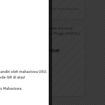
Redaksi
13 Agustus 2024
8 menit waktu baca
FEATURE
Merapal Doa di Trotoar
andiri oleh mahasiswa USU.
de QR di atas!
Redaksi
3 September 2023
10 menit waktu baca
rs Mahasiswa.