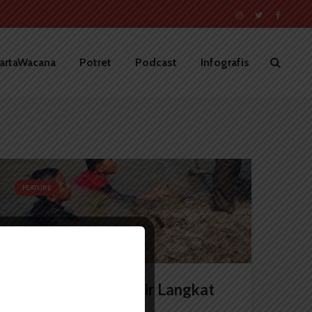
artaWacana
Potret
Podcast
Infografis
FEATURE
Lara Penjaga Pesisir Langkat