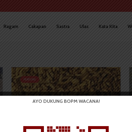
Ragam
Cakapan
Sastra
Ulas
Kata Kita
W
FEATURE
AYO DUKUNG BOPM WACANA!
Budidaya Maggot: Solusi
Alternatif Pengelolaan...