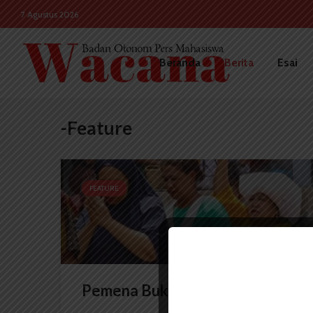
7 Agustus 2026
Beranda
Berita
Esai
-Feature
FEATURE
Pemena Bukan Semata Agama