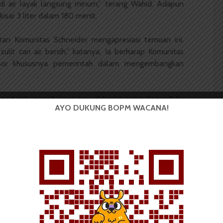
 air layak langsung minum,” terang Wahid. Adapun
kisar 3 liter dalam 180 menit.
stan Komunitas Schneider mengapresiasi temuan ini.
lit cari air bersih,” katanya. Ia berharap Komunitas
sor khususnya pemerintah dalam mengembangkan
ox telah meraih juara tiga dalam Lomba Karya Tulis
AYO DUKUNG BOPM WACANA!
n akan mengikuti ajang Pekan Kreatifitas Mahasiswa