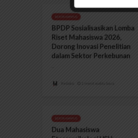
BERITA KAMPUS
BPDP Sosialisasikan Lomba
Riset Mahasiswa 2026,
Dorong Inovasi Penelitian
dalam Sektor Perkebunan
...
Redaksi
2 menit waktu baca
BERITA KAMPUS
Dua Mahasiswa