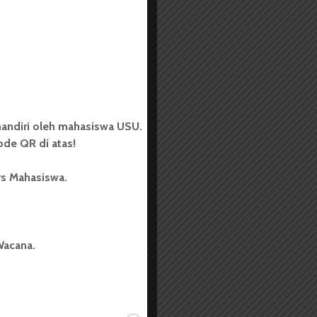
andiri oleh mahasiswa USU.
de QR di atas!
rs Mahasiswa.
Wacana.