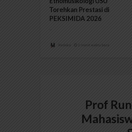
Etnomusikologi USU
Torehkan Prestasi di
PEKSIMIDA 2026
...
Redaksi
2 menit waktu baca
Prof Run
Mahasisw