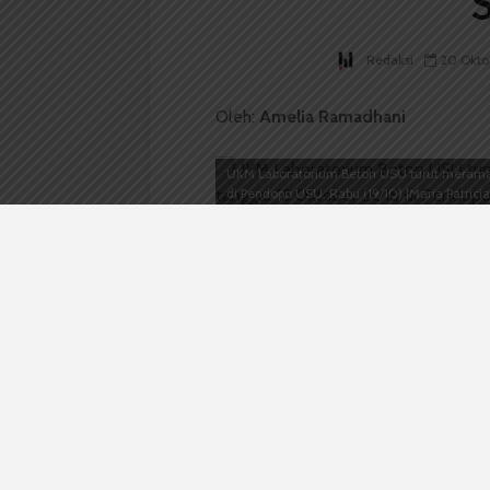
Redaksi
20 Okto
Oleh:
Amelia Ramadhani
UKM Laboratorium Beton USU turut meramai
di Pendopo USU, Rabu (19/10).|Maria Patrici
BOPM WACANA –
Rektor USU Prof 
bisa diterbitkan di jurnal internasi
terbesar di dunia. Sebab sejauh ini pe
hanya hasil karya dosen dan guru be
Pameran Ilmiah dan Kreativitas Mah
Prof Runtung mengatakan minat mene
Sehingga jumlah penelitian di USU bi