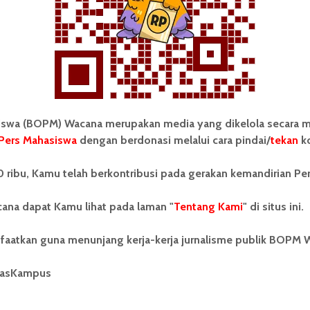
 Mahasiswa (BOPM) Wacana merupakan pers
ri di luar kampus dan dikelola secara mandiri oleh
as Sumatera Utara (USU).
wa (BOPM) Wacana merupakan media yang dikelola secara m
Pers Mahasiswa
dengan berdonasi melalui cara pindai/
tekan
ko
 ribu, Kamu telah berkontribusi pada gerakan kemandirian Pe
Prof Runtung: Penelitian Mahasiswa
Harus Tembus SCOPUS
ana dapat Kamu lihat pada laman "
Tentang Kami
" di situs ini.
faatkan guna menunjang kerja-kerja jurnalisme publik BOPM 
masKampus