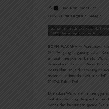
Dark Mode | Moda Gelap
Oleh:
Ika Putri Agustini Saragih
Stan Komunitas Schneider yang ada di Pekan
(19/10). | Ika Putri Agustini Saragih
BOPM WACANA
—
Mahasiswa Fak
(FMIPA) yang tergabung dalam Komu
air laut menjadi air bersih. Wah
dinamakan Schneider Water Box ini
pesisir khususnya di Kampung Nelayan
melanda Indonesia akhir-akhir ini,”
(PIKM), Rabu (19/6).
Dijelaskan Wahid alat ini menggunak
laut akan dikurangi dengan bantuan li
bebas dari kandungan garam (NaCL)