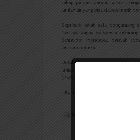
tahap pengembangan untuk menjadi
jumlah air yang bisa diubah masih ber
Seprihadi, salah satu pengunjung 
“Sangat bagus ya karena sekarang su
Schneider mendapat banyak spo
temuan mereka.
Untuk diketahui Schneider Water B
Ilmiah di Universitas Brawijaya da
(PKM) tahun ini di USU.
Komentar Facebook Anda
Ika Putri A Saragih