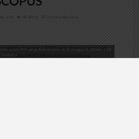
SCOPUS
ber 2016
146 dilihat
1 menit waktu baca
kan acara PIKM yang dilaksanakan sejak tanggal 18 Oktober 2016
a Sidabutar
Runtung Sitepu berharap penelitian ilmiah mahasiswa
onal yang terindeks Scopus yang merupakan pusat data
nelitian yang dipublikasikan di jurnal internasional
sar di USU. Hal ini disampaikannya pada pembukaan
asiswa USU di Pendopo USU Selasa (18/10).
liti mahasiswa haruslah dibangun sejak sekarang.
sa meningkat secara kuantitas dan kualitasnya.