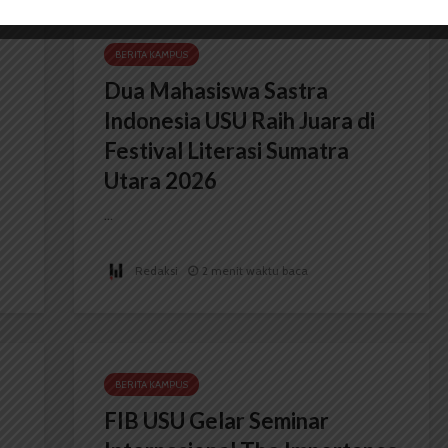
BERITA KAMPUS
Dua Mahasiswa Sastra
Indonesia USU Raih Juara di
Festival Literasi Sumatra
Utara 2026
...
Redaksi
2 menit waktu baca
BERITA KAMPUS
FIB USU Gelar Seminar