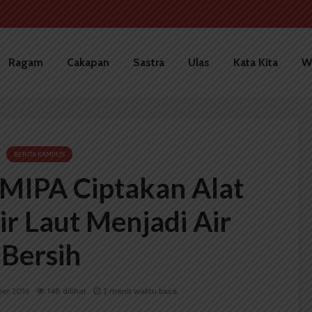
Ragam
Cakapan
Sastra
Ulas
Kata Kita
W
BERITA KAMPUS
MIPA Ciptakan Alat
r Laut Menjadi Air
Bersih
ber 2016
148 dilihat
2 menit waktu baca