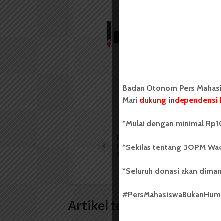
Redaksi
Badan Otonom Pers
mahasiswa yang berdi
mahasiswa Universit
Badan Otonom Pers Mahasis
LIHAT SEMUA ARTIKEL
Mari
dukung independensi 
*Mulai dengan minimal Rp10
Rektor USU Sanggah Wacana
Pemilihan Ulang oleh
*Sekilas tentang BOPM Wac
Menristekdikti
*Seluruh donasi akan diman
#PersMahasiswaBukanHu
Artikel terkait lain