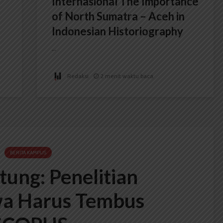
Internasional The Importance
of North Sumatra – Aceh in
Indonesian Historiography
...
Redaksi
2 menit waktu baca
BERITA KAMPUS
tung: Penelitian
a Harus Tembus