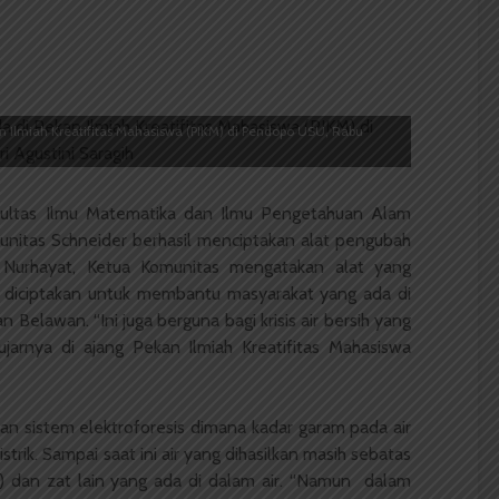
 Ilmiah Kreatifitas Mahasiswa (PIKM) di Pendopo USU, Rabu
ultas Ilmu Matematika dan Ilmu Pengetahuan Alam
nitas Schneider berhasil menciptakan alat pengubah
id Nurhayat, Ketua Komunitas mengatakan alat yang
 diciptakan untuk membantu masyarakat yang ada di
 Belawan. “Ini juga berguna bagi krisis air bersih yang
 ujarnya di ajang Pekan Ilmiah Kreatifitas Mahasiswa
an sistem elektroforesis dimana kadar garam pada air
strik. Sampai saat ini air yang dihasilkan masih sebatas
 dan zat lain yang ada di dalam air. “Namun dalam