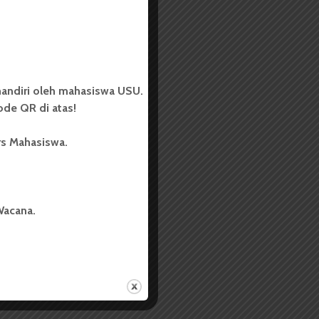
andiri oleh mahasiswa USU.
de QR di atas!
rs Mahasiswa.
Wacana.