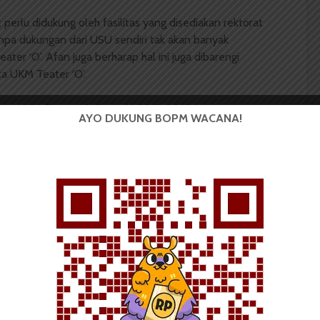
 perlu didukung oleh fasilitas yang disediakan rektorat
npa dukungan dari USU sendiri tak akan banyak
r ‘O’. Afan juga berharap hal ini juga dibarengi
ta UKM Teater ‘O’.
um UKM Teater ‘O’ Periode 2013-2015 senang
AYO DUKUNG BOPM WACANA!
 itu merupakan hasil kerja keras anggota UKM Teater
 pementasan ini. Ia berharap tak hanya dari Afan,
lainnya turut mendukung kegiatan yang dibuat UKM
 Mahasiswa (BOPM) Wacana merupakan pers