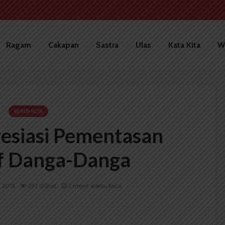
Ragam
Cakapan
Sastra
Ulas
Kata Kita
W
BERITA KOTA
esiasi Pementasan
f Danga-Danga
i 2015
292 dilihat
2 menit waktu baca