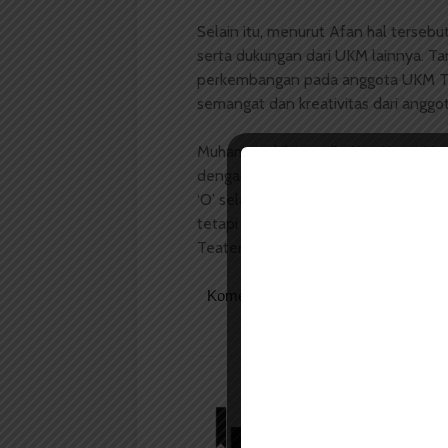
Selain itu, menurut Afan hal tersebut
serta dukungan dari UKM lainnya. Ta
perkembangan pada anggota UKM Teate
semangat dan kreativitas dari anggo
Muhammad Ihsanudin Nst, Ketua Um
dengan apresiasi Afan. Ia bilang hal
‘O’ selama lima bulan mempersiapkan
tetapi rektorat dan
civitas
akademik 
Teater ‘O’.
Komentar Facebook Anda
Redaksi
Badan Otonom Pers