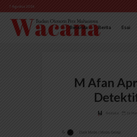
7 Agustus 2026
Beranda
Berita
Esai
M Afan Apr
Detekti
Redaksi
26 Me
Dark Mode | Moda Gelap