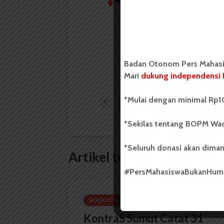
mahasiswa yang berdi
mahasiswa Universit
LIHAT SEMUA ARTIKEL
Badan Otonom Pers Mahasis
Mari
dukung independensi 
Polresta Medan Tangkap Pendiri
*Mulai dengan minimal Rp10
Universitas Sumatera
*Sekilas tentang BOPM Wac
*Seluruh donasi akan diman
Artikel terkait lain
#PersMahasiswaBukanHu
BERITA KOTA
KontraS Sumut Catat 31