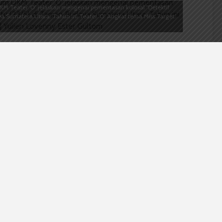
Teater ‘O’ jelaskan mengenai pementasan kolosal “Detektif
 Sumatera Utara. Tahun ini Teater ‘O’ Angkat tema Miss Target.
asan kedua kolosal
Detektif Danga-Danga
pada
ra Utara dihadiri lebih dari tujuh ratus peserta,
s peserta. “Ada juga yang berdiri karena enggak dapat
t, Ketua Umum Unit Kegiatan Mahasiswa (UKM) Teater
da pementasan karena publikasi yang dirasa Ihsan
empat ratus tiket yang terjual sebelum hari
nton yang datang bertambah karena banyak
elain itu, kolosal
Detektif Danga-Danga
punya
k yang nunggu sejak tahun lalu,” tambah Ihsan.
 Ekonomi dan Bisnis 2012 yang juga hadir saat
Detektif Danga-Danga
yang dibawakan oleh UKM
disampaikan punya pesan moral dan sindiran. “Enggak