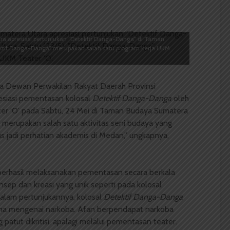
ra apresiasi pertunjukan “Detektif Danga-Danga” di Taman
ektif Danga-Danga” merupakan salah satu program kerja UKM
 Dewan Perwakilan Rakyat Daerah Provinsi
esiasi pementasan kolosal
Detektif Danga-Danga
oleh
er ‘O’ pada Sabtu, 24 Mei di Taman Budaya Sumatera
merupakan salah satu aktivitas seni budaya yang
us jadi perhatian akademis di Medan,” ungkapnya,
 berhasil melaksanakan pementasan secara berkala
nsep dan kreasi yang unik seperti pada kolosal
alam pertunjukannya, kolosal
Detektif Danga-Danga
a mengenai narkoba. Afan berpendapat narkoba
patut dikritisi, apalagi melalui pementasan teater.