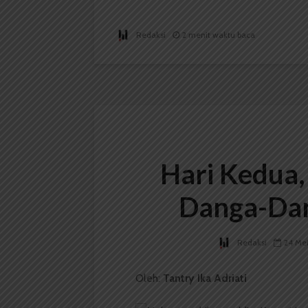
Redaksi
2 menit waktu baca
Hari Kedua,
Danga-Dan
Redaksi
24 Mei
Oleh:
Tantry
Ika
Adriati