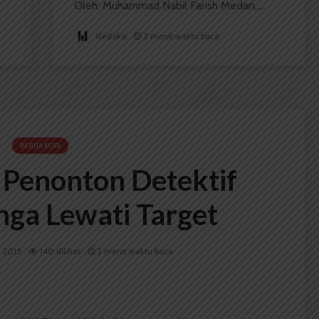
Oleh: Muhammad Nabil Farish Medan,...
Redaksi
2 menit waktu baca
BERITA KOTA
 Penonton Detektif
ga Lewati Target
 2015
140 dilihat
2 menit waktu baca