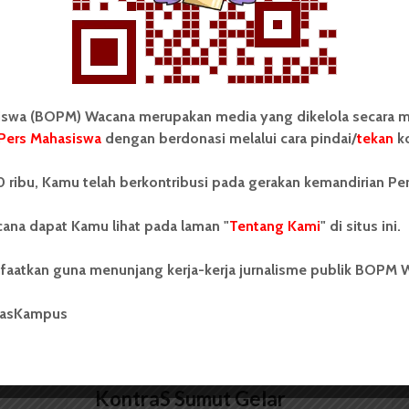
ri di luar kampus dan dikelola secara mandiri oleh
as Sumatera Utara (USU).
wa (BOPM) Wacana merupakan media yang dikelola secara m
Pers Mahasiswa
dengan berdonasi melalui cara pindai/
tekan
ko
Hari Kedua, Penonton Detektif
 ribu, Kamu telah berkontribusi pada gerakan kemandirian Pe
Danga-Danga Lewati Target
ana dapat Kamu lihat pada laman "
Tentang Kami
" di situs ini.
faatkan guna menunjang kerja-kerja jurnalisme publik BOPM 
masKampus
BERITA KOTA
KontraS Sumut Gelar