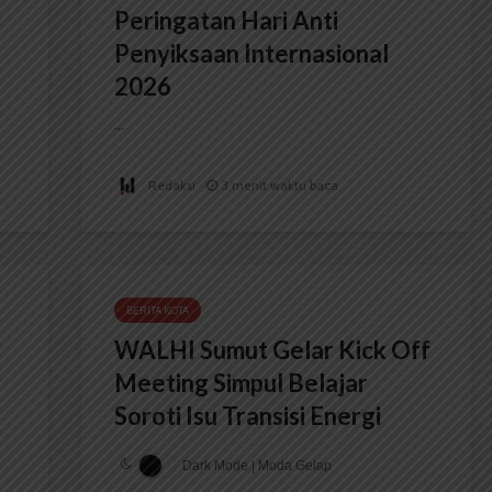
Peringatan Hari Anti
Penyiksaan Internasional
2026
...
Redaksi
3 menit waktu baca
BERITA KOTA
WALHI Sumut Gelar Kick Off
Meeting Simpul Belajar
Soroti Isu Transisi Energi
Dark Mode | Moda Gelap