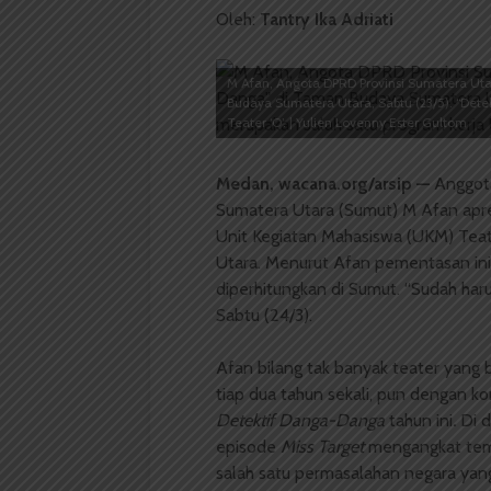
Oleh:
Tantry
Ika
Adriati
M Afan, Angota DPRD Provinsi Sumatera Uta
Budaya Sumatera Utara, Sabtu (23/5). “Det
Teater ‘O’. | Yulien Lovenny Ester Gultom
Medan
, wacana.org/arsip —
Anggota
Sumatera Utara (Sumut) M Afan apr
Unit Kegiatan Mahasiswa (UKM) Teat
Utara. Menurut Afan pementasan ini 
diperhitungkan di Sumut. “Sudah har
Sabtu (24/3).
Afan bilang tak banyak teater yang
tiap dua tahun sekali, pun dengan ko
Detektif Danga-Danga
tahun ini
.
Di d
episode
Miss Target
mengangkat tem
salah satu permasalahan negara yang 