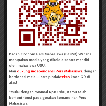
BERITA KAMPUS
BPDP Sosialisasikan Lomba Riset
Mahasiswa 2026, Dorong Inovasi
Penelitian dalam Sektor
Perkebunan
...
Badan Otonom Pers Mahasiswa (BOPM) Wacana
merupakan media yang dikelola secara mandiri
oleh mahasiswa USU.
Redaksi
2 menit waktu baca
Mari
dukung independensi Pers Mahasiswa
dengan
berdonasi melalui cara pindai/
tekan
kode QR di
atas!
BERITA KAMPUS
*Mulai dengan minimal Rp10 ribu, Kamu telah
berkontribusi pada gerakan kemandirian Pers
Dua Mahasiswa Sastra Indonesia
Mahasiswa.