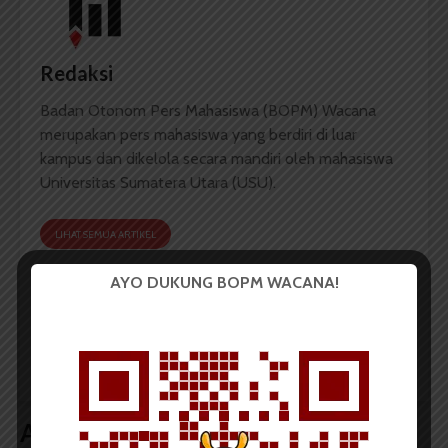
Redaksi
Badan Otonom Pers Mahasiswa (BOPM) Wacana
merupakan pers mahasiswa yang berdiri di luar
kampus dan dikelola secara mandiri oleh mahasiswa
Universitas Sumatera Utara (USU).
LIHAT SEMUA ARTIKEL
AYO DUKUNG BOPM WACANA!
Simposium IMSI Ajak
Media Harus
Siswa Raih Beasiswa
Minimalisir Pengaruh
Luar Negeri
ISIS
Artikel terkait lain