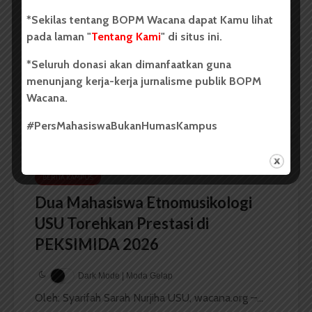
USU Raih Juara di Festival Literasi
Sumatra Utara 2026
*Sekilas tentang BOPM Wacana dapat Kamu lihat
pada laman "
Tentang Kami
" di situs ini.
Dark Mode | Moda Gelap
*Seluruh donasi akan dimanfaatkan guna
Oleh: Iyusarah Pakpahan USU, wacana.org – Dua...
menunjang kerja-kerja jurnalisme publik BOPM
Wacana.
Redaksi
2 menit waktu baca
#PersMahasiswaBukanHumasKampus
BERITA KAMPUS
Dua Mahasiswa Etnomusikologi
USU Torehkan Prestasi di
PEKSIMIDA 2026
Dark Mode | Moda Gelap
Oleh: Syarifah Sarah Nurjiha USU, wacana.org –...