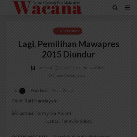
BERITA KAMPUS
Lagi, Pemilihan Mawapres
2015 Diundur
Redaksi
26 April 2015
126 dilihat
2 menit waktu baca
Dark Mode | Moda Gelap
Oleh:
Rati Handayani
Ilustrasi: Tantry Ika Adriati