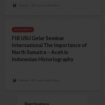
Redaksi
2 menit waktu baca
BERITA KAMPUS
FIB USU Gelar Seminar
Internasional The Importance of
North Sumatra – Aceh in
Indonesian Historiography
...
Redaksi
2 menit waktu baca
Pentingnya