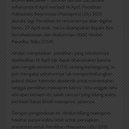
BOPM WACANA
— Setelah diundur dari jadwal
seharusnya 8 April menjadi 14 April, Pemilihan
Mahasiswa Berprestasi (Mawapres) USU 2015
diundur lagi. Pemilihan ini rencanannya akan digelar
Senin, 27 April esok. Hal ini disampaikan Kepala Biro
Kemahasiswaan dan Kealumnian (BKK) Hindun
Pasaribu, Rabu (22/4).
Hindun menjelaskan pemilihan yang sebelumnya
dijadwalkan 14 April tak dapat dilaksanakan karena
ujian tengah semester (UTS) sedang berlangsung. Ia
pun mengakui sebelumnya tak mempertimbangkan
jadwal dalam kalender akademik untuk menentukan
tanggal pemilihan mawapres kali ini. “Kita enggak tahu
ada ujian kemarin itu, salah satu juri yang bilang waktu
penilaian karya ilmiah mawapres,” jelasnya.
Dengan pengunduran ini, Hindun bilang mawapres
fakultas punya waktu lebih untuk persiapkan
presentasi untuk Pemilihan Mawapres USU 2015