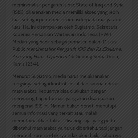
meminimalisir pengaruh Islmic State of Iraq and Syria
(ISIS), dikarenakan media memiliki akses yang lebih
luas sebagai pemeberi informasi kepada masyarakat
luas. Hal ini disampaikan oleh Sugiatmo, Sekretaris
Koperasi Persatuan Wartawan Indonesia (PWI)
Medan yang hadir sebagai pemateri dalam Diskusi
Publik
Meminimalisir Pengaruh ISIS dan Radikalisme,
Apa yang Harus Diperbuat?
di Gedung Serba Guna,
Kamis (23/4).
Menurut Sugiatmo, media harus melaksanakan
fungsinya sebagai kontrol sosial dan sarana edukasi
masyarakat. Keduanya bisa dilakukan dengan
menyaring tiap informasi yang akan disampaikan
mengenai ISIS ini. Namun bukan berarti menutupi
semua informasi yang terkait atau malah
memutarbalikkan fakta. “Disaring saja, yang perlu
diketahui masyarakat ya harus diberitahu, tapi jangan
mendetil, karena efeknya tidak akan baik,” sahutnya.