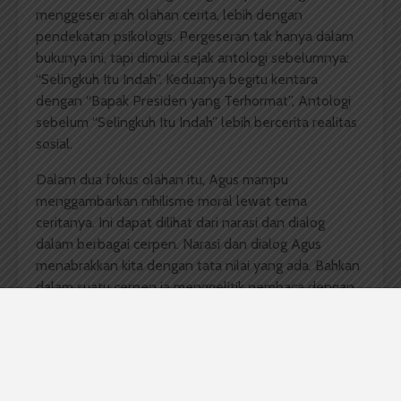
menggeser arah olahan cerita, lebih dengan
pendekatan psikologis. Pergeseran tak hanya dalam
bukunya ini, tapi dimulai sejak antologi sebelumnya:
“Selingkuh Itu Indah”. Keduanya begitu kentara
dengan “Bapak Presiden yang Terhormat”, Antologi
sebelum “Selingkuh Itu Indah” lebih bercerita realitas
sosial.
Dalam dua fokus olahan itu, Agus mampu
menggambarkan nihilisme moral lewat tema
ceritanya. Ini dapat dilihat dari narasi dan dialog
dalam berbagai cerpen. Narasi dan dialog Agus
menabrakkan kita dengan tata nilai yang ada. Bahkan
dalam suatu cerpen ia menggelitik pembaca dengan
kalimat mencandai Tuhan.
Tapi, entah kenapa, aku selalu merasa ada yang salah,
setiap melihat perempuan cantik berdoa. Tuhan
menciptakan perempuan cantik, agar Ia bisa sedikit