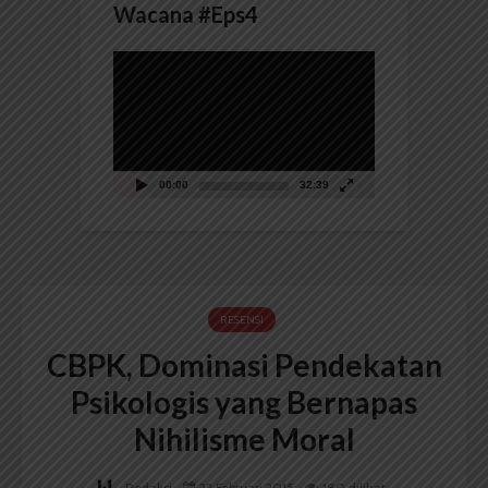
Wacana #Eps4
Pemutar
Video
00:00
32:39
RESENSI
CBPK, Dominasi Pendekatan
Psikologis yang Bernapas
Nihilisme Moral
Redaksi
22 Februari 2015
180 dilihat