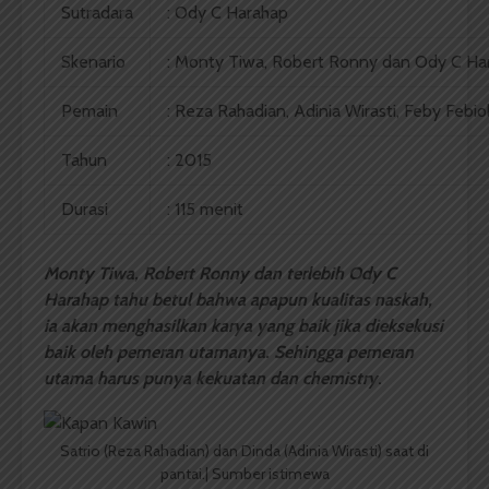
Sutradara
: Ody C Harahap
Skenario
: Monty Tiwa, Robert Ronny dan Ody C Ha
Pemain
: Reza Rahadian, Adinia Wirasti, Feby Febiola
Tahun
: 2015
Durasi
: 115 menit
Monty Tiwa, Robert Ronny dan terlebih Ody C
Harahap tahu betul bahwa apapun kualitas naskah,
ia akan menghasilkan karya yang baik jika dieksekusi
baik oleh pemeran utamanya. Sehingga pemeran
utama harus punya kekuatan dan chemistry
.
Satrio (Reza Rahadian) dan Dinda (Adinia Wirasti) saat di
pantai.| Sumber istimewa