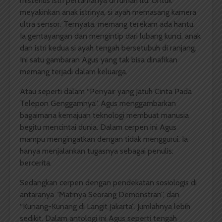
misterius istri pertamanya di rumah itu. Untuk
meyakinkan anak istrinya, si ayah memasang kamera
ultra sensor. Ternyata, memang terekam ada hantu.
Ia gentayangan dan mengintip dari lubang kunci, anak
dan istri kedua si ayah tengah bersetubuh di ranjang.
Ini satu gambaran Agus yang tak bisa dinafikan
memang terjadi dalam keluarga.
Atau seperti dalam “Penyair yang Jatuh Cinta Pada
Telepon Genggamnya”. Agus menggambarkan
bagaimana kemajuan teknologi membuat manusia
begitu mencintai dunia. Dalam cerpen ini Agus
mampu mengingatkan dengan tidak menggurui. Ia
hanya menjalankan tugasnya sebagai penulis:
bercerita.
Sedangkan cerpen dengan pendekatan sosiologis di
antaranya
“
Matinya Seorang Demonstran”, dan
“Kunang-Kunang di Langit Jakarta”. Jumlahnya lebih
sedikit. Dalam antologi ini Agus seperti tengah