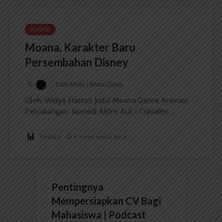
RESENSI
Moana, Karakter Baru
Persembahan Disney
Dark Mode | Moda Gelap
Oleh: Widya Hastuti Judul Moana Genre Animasi,
Petualangan, Komedi Aktris Auli I Cravalho,...
Redaksi
4 menit waktu baca
Pentingnya
Mempersiapkan CV Bagi
Mahasiswa | Podcast