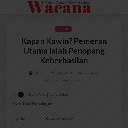
RESENSI
Kapan Kawin? Pemeran
Utama Ialah Penopang
Keberhasilan
Redaksi
6 Maret 2015
717 dilihat
4 menit waktu baca
Dark Mode | Moda Gelap
Oleh:
Rati Handayani
Judul
: Kapan Kawin?