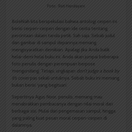
Foto : Rati Handayani
Bolehlah kita berspekulasi bahwa antologi cerpen ini
berisi cerpen-cerpen dengan ide cerita tentang
percintaan dalam tanda petik. Sah saja. Sebab judul
dan gambar di sampul depannya memang
mengisyaratkan demikian. Apalagi jika Anda balik
helai-demi helai buku ini. Anda akan jumpai beberapa
foto penulis dengan perempuan berpose
‘mengundang’. Tetapi, ungkapan
don’t judge a book by
it’s cover
pas sekali untuknya. Sebab buku ini memang
bukan berisi ‘yang begituan’.
Sepertinya Agus Noor, penulis, memang mau
menabrakkan pembacanya dengan nilai moral dari
berbagai sisi. Mulai dari pengemasan sampul, hingga
yang paling kuat pesan moral cerpen-cerpen di
dalamnya.