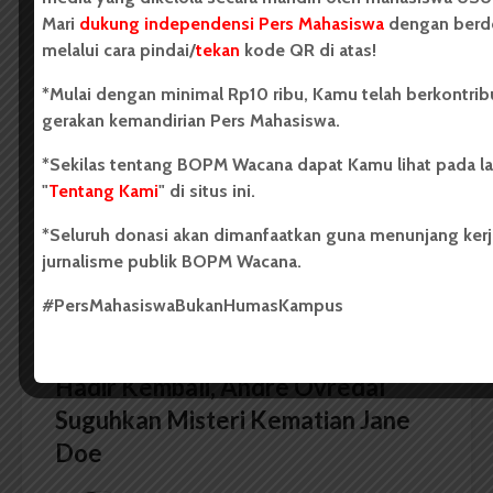
Mari
dukung independensi Pers Mahasiswa
dengan berd
Huru-hara Food Estate di
melalui cara pindai/
tekan
kode QR di atas!
Indonesia
*Mulai dengan minimal Rp10 ribu, Kamu telah berkontrib
gerakan kemandirian Pers Mahasiswa.
Dark Mode | Moda Gelap
Oleh: Monalisa Program lumbung pangan alias
*Sekilas tentang BOPM Wacana dapat Kamu lihat pada l
food estate terkesan buru-buru. Berpotensi...
"
Tentang Kami
" di situs ini.
*Seluruh donasi akan dimanfaatkan guna menunjang kerj
Monalisa
6 menit waktu baca
jurnalisme publik BOPM Wacana.
#PersMahasiswaBukanHumasKampus
RESENSI
Hadir Kembali, Andre Ovredal
Suguhkan Misteri Kematian Jane
Doe