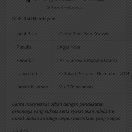
4 menit waktu baca
Oleh:
Rati Handayani
Judul Buku
: Cerita Buat Para Kekasih
Penulis
: Agus Noor
Penerbit
: PT Gramedia Pustaka Utama
Tahun terbit
: Cetakan Pertama, November 2014
Jumlah halaman
: V + 276 halaman
Cerita masyarakat urban dengan pendekatan
psikologis yang sukses serta syarat akan nihilisme
moral. Bukan antologi cerpen percintaan yang vulgar.