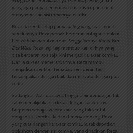
hingga akhir. Mereka punya
chemistry
. Hingga film
yang juga punya persentasi romantis ini pun dapat
menyampaikan sisi romannya di akhir.
Reza dan Asti tetap punya
acting
yang kuat seperti
sebelumnya. Reza pernah berperan antagonis dalam
film
Habibie dan Ainun
dan
Tenggalamnya Kapal Van
Der Wijck
. Reza lagi-lagi membuktikan dirinya yang
bisa berperan apa saja, kini menjadi karakter komikal.
Dan ia sukses memerankannya. Reza mampu
menjadikan sentilan terhadap seni peran tadi
tersampaikan dengan baik dan menyatu dengan plot
cerita.
Sedangkan Asti, dari awal hingga akhir beradegan tak
kalah menakjubkan. Ia lekat dengan karakternya.
Berperan sebagai wanita karir, yang tak kental
dengan sisi komikal. Ia dapat menyeimbangi Reza
yang kuat dengan karakter komikal. Ia tak dapatkan
dipisahkan dengan sisi komikal yang dihadirkan Reza.