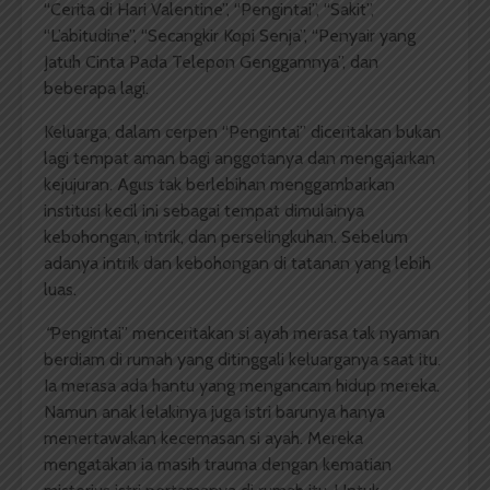
“Cerita di Hari Valentine”, “Pengintai”, “Sakit”,
“L’abitudine”, “Secangkir Kopi Senja”, “Penyair yang
Jatuh Cinta Pada Telepon Genggamnya”, dan
beberapa lagi.
Keluarga, dalam cerpen “Pengintai” diceritakan bukan
lagi tempat aman bagi anggotanya dan mengajarkan
kejujuran. Agus tak berlebihan menggambarkan
institusi kecil ini sebagai tempat dimulainya
kebohongan, intrik, dan perselingkuhan. Sebelum
adanya intrik dan kebohongan di tatanan yang lebih
luas.
“
Pengintai” menceritakan si ayah merasa tak nyaman
berdiam di rumah yang ditinggali keluarganya saat itu.
Ia merasa ada hantu yang mengancam hidup mereka.
Namun anak lelakinya juga istri barunya hanya
menertawakan kecemasan si ayah. Mereka
mengatakan ia masih trauma dengan kematian