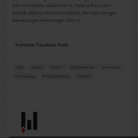
Asti membantu dalam hal ini. Karena Reza dan
Astilah akhirnya kita memaafkan dan lupa dengan
kekuarangan-kekurangan film ini.
Komentar Facebook Anda
Ialah
Kapan
Kawin?
Keberhasilan
Pemeran
Penopang
Rati Handayani
Utama