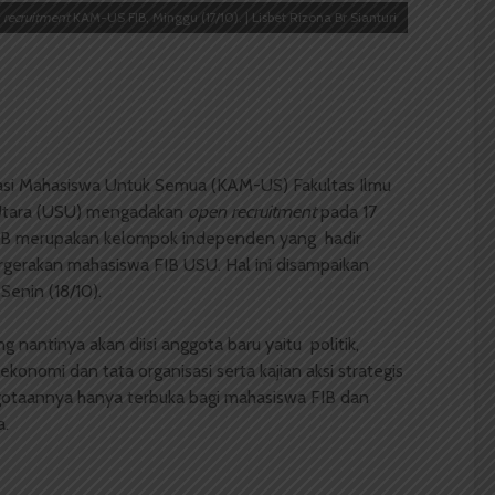
 recruitment
KAM-US FIB, Minggu (17/10). | Lisbet Rizona Br Sianturi
asi Mahasiswa Untuk Semua (KAM-US) Fakultas Ilmu
 Utara (USU) mengadakan
o
pen recruitment
pada 17
IB merupakan kelompok independen yang hadir
rgerakan mahasiswa FIB USU. Hal ini disampaikan
Senin (18/10).
ng nantinya akan diisi anggota baru yaitu politik,
onomi dan tata organisasi serta kajian aksi strategis
gotaannya hanya terbuka bagi mahasiswa FIB dan
a.