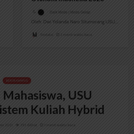
Dark Mode | Moda Gelap
Oleh: Dwi Yolanda Naro Situmorang USU,...
Redaksi
2 menit waktu baca
BERITA KAMPUS
 Mahasiswa, USU
istem Kuliah Hybrid
ber 2021
393 dilihat
1 menit waktu baca