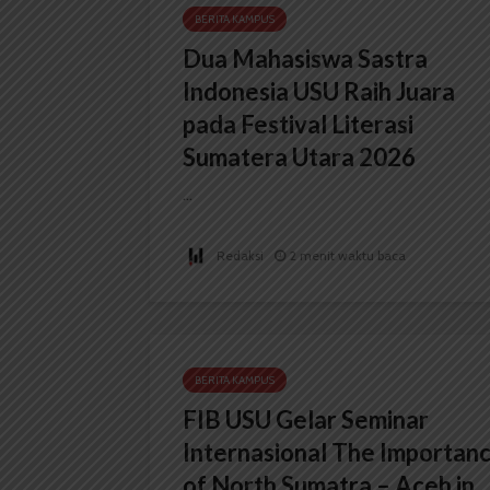
BERITA KAMPUS
Dua Mahasiswa Sastra
Indonesia USU Raih Juara
pada Festival Literasi
Sumatera Utara 2026
...
Redaksi
2 menit waktu baca
BERITA KAMPUS
FIB USU Gelar Seminar
Internasional The Importan
of North Sumatra – Aceh in