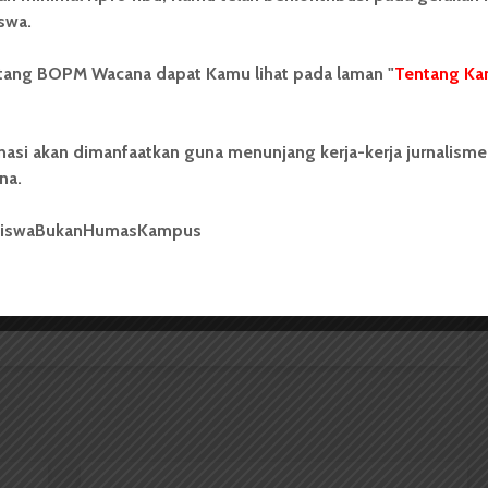
swa.
 Mahasiswa (BOPM) Wacana merupakan pers
ntang BOPM Wacana dapat Kamu lihat pada laman "
Tentang Ka
ri di luar kampus dan dikelola secara mandiri oleh
as Sumatera Utara (USU).
nasi akan dimanfaatkan guna menunjang kerja-kerja jurnalisme
na.
siswaBukanHumasKampus
2
Pendataan Mahasiswa, USU
Persiapkan Sistem Kuliah Hybrid