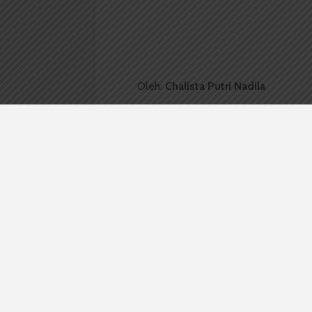
Oleh:
Chalista Putri Nadila
USU, wacana.org
–
Universitas Sum
seluruh mahasiswa USU mengenai a
vaksin ataupun belum. Hal ini sesua
Masyarakat (Humas) USU Amalia Meut
Pendataan yang dilakukan bertujua
sudah vaksin. Nantinya mereka akan 
tetap menerapkan protokol kesehat