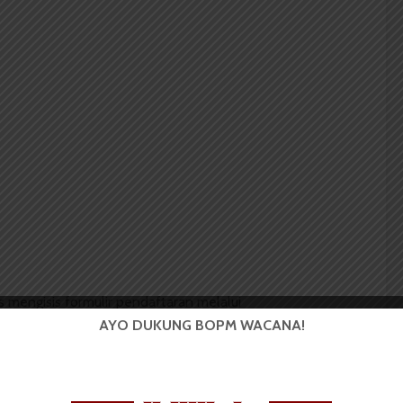
s mengisis formulir pendaftaran melalui
mudian bagi peserta yang lulus tahap administrasi
AYO DUKUNG BOPM WACANA!
g akan dilakukan secara
online.
tment
ini yaitu sebagai wadah bagi mahasiswa untuk