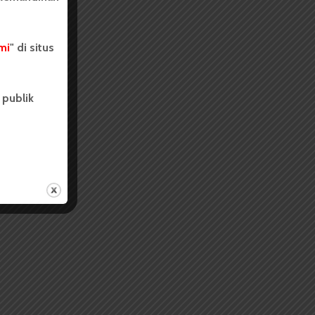
mi
" di situs
 publik