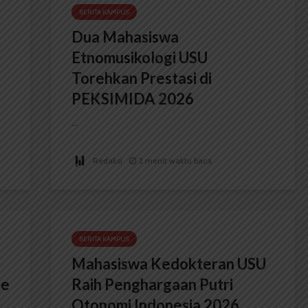
BERITA KAMPUS
Dua Mahasiswa
Etnomusikologi USU
Torehkan Prestasi di
PEKSIMIDA 2026
...
Redaksi
2 menit waktu baca
BERITA KAMPUS
Mahasiswa Kedokteran USU
ce
Raih Penghargaan Putri
Otonomi Indonesia 2026