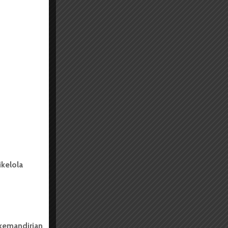
kelola
 kemandirian