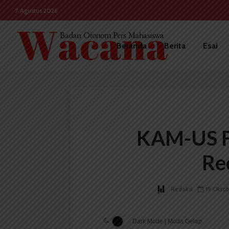
7 Agustus 2026
Beranda
Berita
Esai
KAM-US F
Re
Redaksi
19 Oktob
Dark Mode | Moda Gelap