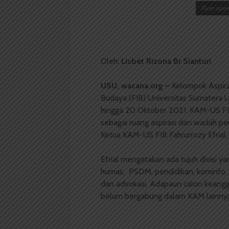
Flyer open
Oleh:
Lisbet Rizona Br Sianturi
USU, wacana.org –
Kelompok Aspir
Budaya (FIB) Universitas Sumatera
hingga 20 Oktober 2021. KAM-US F
sebagai ruang aspirasi dan wadah pe
Ketua KAM-US FIB Fahrurrozy Efrial, 
Efrial mengatakan ada tujuh divisi ya
humas, PSDM, pendidikan, kominfo, ek
dan advokasi. Adapaun calon keang
belum bergabung dalam KAM lainny