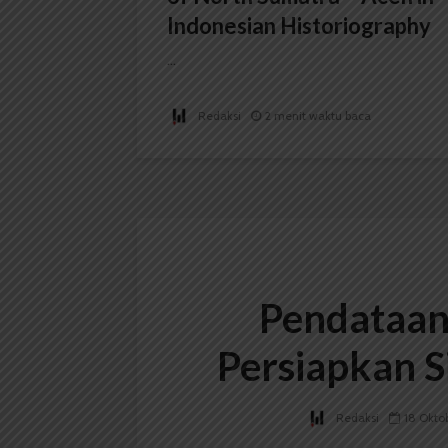
Indonesian Historiography
...
Redaksi
2 menit waktu baca
Pendataan
Persiapkan S
Redaksi
18 Okto