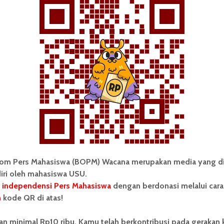
ngkatkan mutu intelektual mahasiswa. Ia berharap agar
rbuka dan menjadi mahasiswa yang kritis, “Tentu saja
embawa hal-hal baik untuk masyarakat luas, “
aru Mahasiswa Jurusan Sastra Indonesia Safran Al
an dilakukannya
open recruitment
KAM-US ini sangat
siswa FIB untuk menyampaikan aspirasinya. “Dari
k Semua,” ucapnya.
i
Fakultas Ilmu Budaya
kam untuk semua
kam-us
om Pers Mahasiswa (BOPM) Wacana merupakan media yang di
iri oleh mahasiswa USU.
t Rizona Br Sianturi
 independensi Pers Mahasiswa
dengan berdonasi melalui cara
n
kode QR di atas!
an minimal Rp10 ribu, Kamu telah berkontribusi pada gerakan