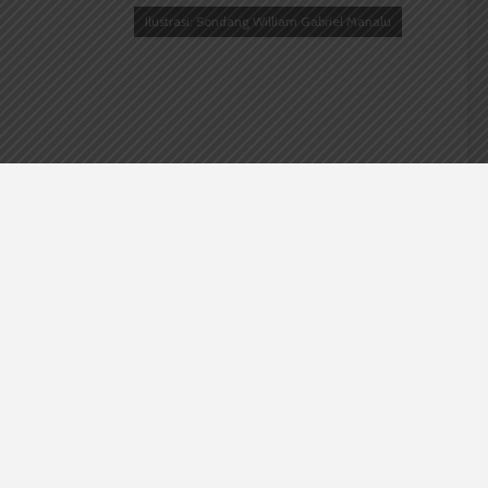
Ilustrasi: Sondang William Gabriel Manalu
atera Utara (USU) sedang lakukan pendataan kepada
pakah masing-masing mahasiswa sudah melakukan
i dengan yang disampaikan oleh
Kepala Hubungan
ia, Kamis (15/10).
n untuk melihat seberapa banyak mahasiswa USU yang
diupayakan untuk bisa mengikuti kuliah luring dengan
an.