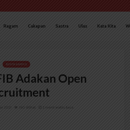
Ragam
Cakapan
Sastra
Ulas
Kata Kita
W
BERITA KAMPUS
IB Adakan Open
cruitment
er 2021
360 dilihat
2 menit waktu baca