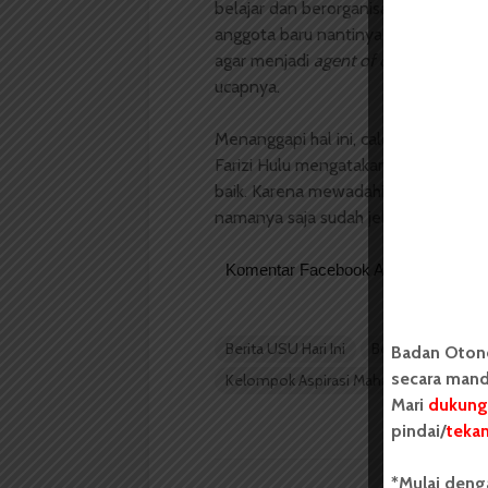
belajar dan berorganisasi guna meni
anggota baru nantinya dapat lebih te
agar menjadi
agent of change
yang m
ucapnya.
Menanggapi hal ini, calon anggota b
Farizi Hulu mengatakan bahwa deng
baik. Karena mewadahi seluruh maha
namanya saja sudah jelas, KAM Untu
Komentar Facebook Anda
Berita USU Hari Ini
Berita USU Terkin
Badan Oton
secara mand
Kelompok Aspirasi Mahasiswa
Lisbe
Mari
dukung
pindai/
teka
*Mulai deng