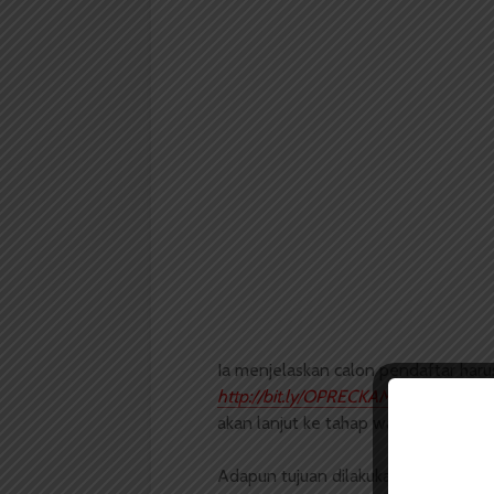
Ia menjelaskan calon pendaftar haru
http://bit.ly/OPRECKAMUSFIBUSU
ke
akan lanjut ke tahap wawancara yan
Adapun tujuan dilakukan
open recrui