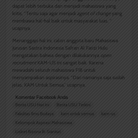
dapat lebih terbuka dan menjadi mahasiswa yang
kritis, “Tentu saja agar menjadi
agent of change
yang
membawa hal-hal baik untuk masyarakat luas, “
ucapnya.
Menanggapi hal ini, calon anggota baru Mahasiswa
Jurusan Sastra Indonesia Safran Al Farizi Hulu
mengatakan bahwa dengan dilakukannya
open
recruitment
KAM-US ini sangat baik. Karena
mewadahi seluruh mahasiswa FIB untuk
menyampaikan aspirasinya. “Dari namanya saja sudah
jelas, KAM Untuk Semua,” ucapnya.
Komentar Facebook Anda
Berita USU Hari Ini
Berita USU Terkini
Fakultas Ilmu Budaya
kam untuk semua
kam-us
Kelompok Aspirasi Mahasiswa
Lisbet Rizona Br Sianturi