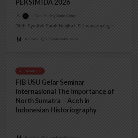
PEKSIMIDA 2026
Dark Mode | Moda Gelap
Oleh: Syarifah Sarah Nurjiha USU, wacana.org –...
Redaksi
2 menit waktu baca
BERITA KAMPUS
FIB USU Gelar Seminar
Internasional The Importance of
North Sumatra – Aceh in
Indonesian Historiography
...
Redaksi
2 menit waktu baca