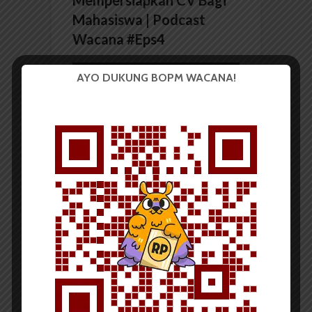
Mempersiapkan CV Bagi
Mahasiswa | Podcast
Wacana #Eps4
Pemutar
AYO DUKUNG BOPM WACANA!
Video
00:00
32:39
BERITA KAMPUS
KAM-US FIB Adakan Open
Recruitment