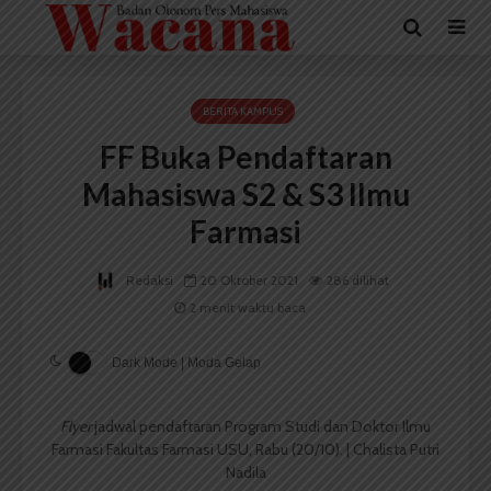
BERITA KAMPUS
FF Buka Pendaftaran
Mahasiswa S2 & S3 Ilmu
Farmasi
Redaksi
20 Oktober 2021
286 dilihat
2 menit waktu baca
Dark Mode | Moda Gelap
Flyer
jadwal pendaftaran Program Studi dan Doktor Ilmu
Farmasi Fakultas Farmasi USU, Rabu (20/10). | Chalista Putri
Nadila