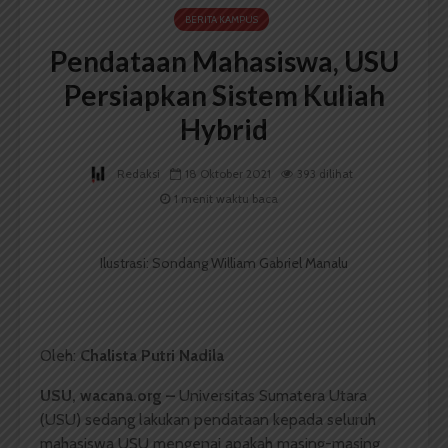
BERITA KAMPUS
Pendataan Mahasiswa, USU
Persiapkan Sistem Kuliah
Hybrid
Redaksi
18 Oktober 2021
393 dilihat
1 menit waktu baca
Ilustrasi: Sondang William Gabriel Manalu
Oleh:
Chalista Putri Nadila
USU, wacana.org
–
Universitas Sumatera Utara
(USU) sedang lakukan pendataan kepada seluruh
mahasiswa USU mengenai apakah masing-masing