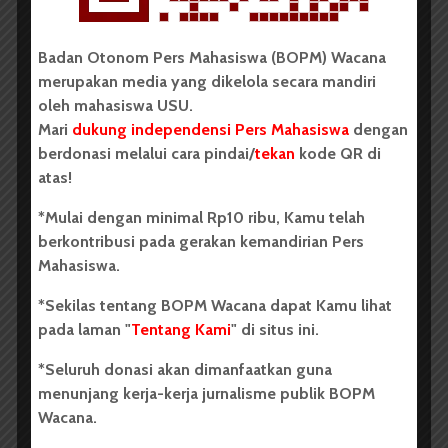
Redaksi
19 Oktober 2021
360 dilihat
2 menit waktu baca
Badan Otonom Pers Mahasiswa (BOPM) Wacana
merupakan media yang dikelola secara mandiri
Flyer open recruitment
KAM-US FIB, Minggu (17/10). | Lisbet
oleh mahasiswa USU.
Rizona Br Sianturi
Mari
dukung independensi Pers Mahasiswa
dengan
berdonasi melalui cara pindai/
tekan
kode QR di
atas!
Oleh:
Lisbet Rizona Br Sianturi
*Mulai dengan minimal Rp10 ribu, Kamu telah
berkontribusi pada gerakan kemandirian Pers
USU, wacana.org –
Kelompok Aspirasi Mahasiswa
Mahasiswa.
Untuk Semua (KAM-US) Fakultas Ilmu Budaya (FIB)
Universitas Sumatera Utara (USU) mengadakan
o
pen
*Sekilas tentang BOPM Wacana dapat Kamu lihat
recruitment
pada 17 hingga 20 Oktober 2021. KAM-
pada laman "
Tentang Kami
" di situs ini.
US FIB merupakan kelompok independen yang hadir
*Seluruh donasi akan dimanfaatkan guna
sebagai ruang aspirasi dan wadah pergerakan
menunjang kerja-kerja jurnalisme publik BOPM
mahasiswa FIB USU. Hal ini disampaikan Ketua KAM-
Wacana.
US FIB Fahrurrozy Efrial, Senin (18/10).