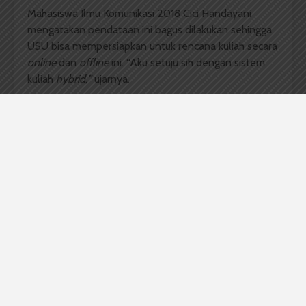
Mahasiswa Ilmu Komunikasi 2018 Cici Handayani
mengatakan pendataan ini bagus dilakukan sehingga
USU bisa mempersiapkan untuk rencana kuliah secara
online
dan
offline
ini. “Aku setuju sih dengan sistem
kuliah
hybrid
,
”
ujarnya.
Menurutnya karena tidak semua mahasiswa setuju
dengan kuliah
offline
, ada juga mahasiswa yang lebih
memilih untuk kuliah secara
online
. Sehingga, melalui
pendataan ini USU mengetahui kesiapan dari
mahasiswanya juga.
Komentar Facebook Anda
Berita USU Hari Ini
Berita USU Terkini
Chalista Putri Nadila
daring
kuliah hybrid
luring
Sondang William Gabriel Manalu