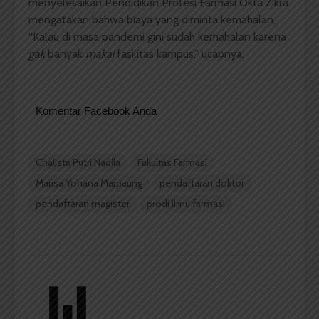
menyelesaikan Pendidikan Profesi Farmasi Okta Zikra
mengatakan bahwa biaya yang diminta kemahalan,
“Kalau di masa pandemi gini sudah kemahalan karena
gak
banyak
makai
fasilitas kampus,” ucapnya.
Komentar Facebook Anda
Chalista Putri Nadila
Fakultas Farmasi
Marisa Yohana Marpaung
pendaftaran doktor
pendaftaran magister
prodi ilmu farmasi