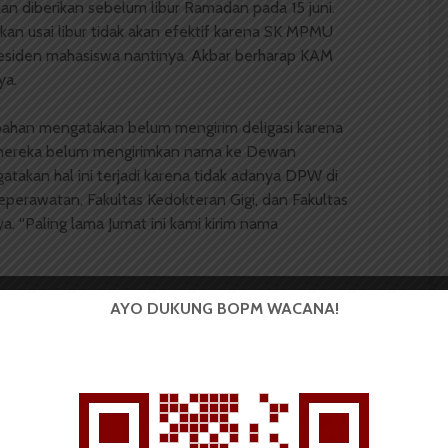
n diberikan sebelum libur Ramadan pada 15 juni.
kan usai libur tidak akan efektif karena SK MPMU
residen mahasiswa nantinya. Akbar berharap KAM
ya.
bahan mengatakan belum mengirim deligasi karena
mereka belum mengirimkan nama ke Dewan
atakan hal ini terjadi karena tidak adanya DPW di
eperawatan, Fakultas Kedokteran Gigi, dan Fakultas
 “Paling lama Jumat ini kami kirim nama
Fairis Khairy, Pelaksana Tugas KAM Rabbani
AYO DUKUNG BOPM WACANA!
kan nama delegasinya. Hal ini karena adanya
i KPU USU dan KAM untuk pembagian anggota MPMU
 surat gugatan terkait hal ini. Namun, belum ada
 ini KAM Rabbani masih menunggu jawaban dari KPU