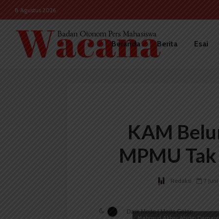
8 Agustus 2026
Beranda
Berita
Esai
KAM Belum
MPMU Tak K
Redaksi
7 Jun
Dark Mode | Moda Gelap
Mahmud Akbar Abidin Damanik