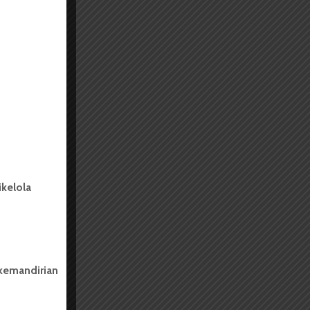
kelola
 kemandirian