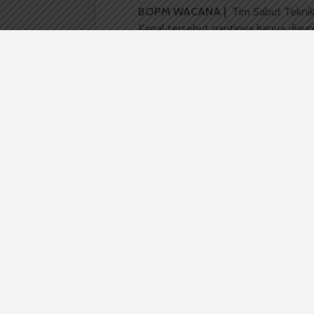
BOPM WACANA |
Tim Sabut Teknik
Kapal tersebut nantinya hanya digu
saja. “Kapal perdana ini bukan untuk
(lomba-red),”
ungkap Christian Cambi
Christian mengatakan proses penger
dan ditargetkan selesai tahun ini. Aw
akibat berbenturan dengan jadwal l
kapal terundur.
Perihal konsep, kapal ini terinspirasi
negara Thailand yang mengusung kon
mineral. “Kalau dari Thailand pakai 
mineral ukuran sedang,” jelasnya.
Selain itu, Christian mengatakan, a
kapal buatan
Issara Foundation
yaitu
kapal Tim Sabut yaitu 305 cm seda