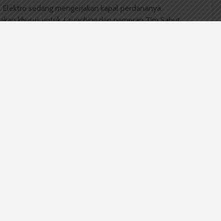
 Elektro sedang mengerjakan kapal perdananya.
nakan khusus untuk
Launching
dan pameran Tim Sabut
 perlombaan. Kami akan buat kapal khusus untuk itu
osso Jinabun Ketua Tim Sabut, Sabtu (3/6).
jaan kapal sudah dimulai sejak bulan Desember akhir
alnya, kapal ini dicanangkan selesai bulan Juni, namun
aboratorium anggota Tim Sabut, maka penyelesaian
 dari kapal buatan organisasi
Issara foundation
asal
sep daur ulang yakni menggunakan botol bekas air
botol bekas ukuran besar, kalau Tim Sabut pakai botol
da perbedaan antara kapal buatan Tim Sabut dengan
, pertama desain kapal sedikit berbeda, kedua ukuran
ngkan buatan
Issara Foundation
16 meter. Selain itu,