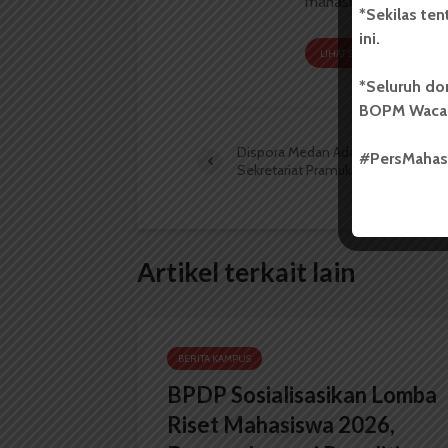
mahasiswa Universit
*Sekilas te
ini.
LIHAT SEMUA ARTIKEL
*Seluruh do
BOPM Waca
Dispora Medan Adakan PKP di
#PersMaha
Sekretariat Pramuka USU
Artikel terkait lain
BERITA KAMPUS
BPDP Sosialisasikan Lomba
Riset Mahasiswa 2026,