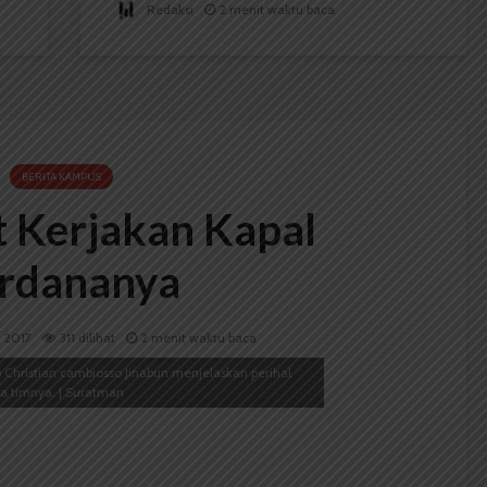
Redaksi
2 menit waktu baca
BERITA KAMPUS
t Kerjakan Kapal
rdananya
i 2017
311 dilihat
2 menit waktu baca
 Christian cambiosso Jinabun menjelaskan perihal
na timnya. | Suratman