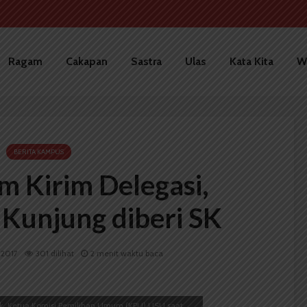
Ragam
Cakapan
Sastra
Ulas
Kata Kita
W
BERITA KAMPUS
 Kirim Delegasi,
unjung diberi SK
i 2017
301 dilihat
2 menit waktu baca
, Ketua Komisi Pemilihan Umum (KPU) USU saat