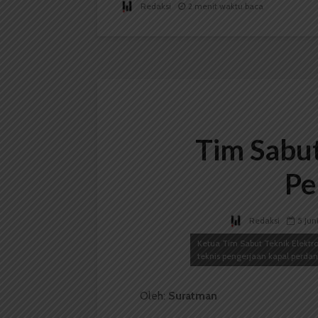
Redaksi
2 menit waktu baca
Tim Sabu
Pe
Redaksi
5 Jun
Ketua Tim Sabut Teknik Elektro
teknis pengerjaan kapal perda
Oleh:
Suratman