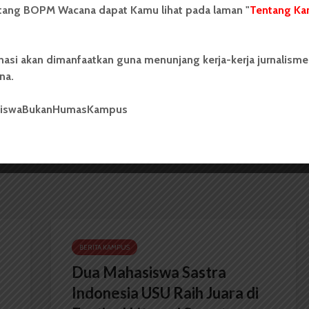
as Sumatera Utara (USU).
ntang BOPM Wacana dapat Kamu lihat pada laman "
Tentang Ka
nasi akan dimanfaatkan guna menunjang kerja-kerja jurnalisme
na.
Tim Sabut Kerjakan Kapal
siswaBukanHumasKampus
Perdananya
BERITA KAMPUS
Dua Mahasiswa Sastra
Indonesia USU Raih Juara di