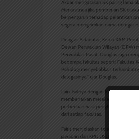
Akbar mengatakan SK paling lama aka
Menurutnua jika pemberian SK dilaku
berpengaruh terhadap pelantikan p
segera mengirimkan nama delegasin
Douglas Sidabutar, Ketua KAM Peru
Dewan Perwakilan Wilayah (DPW) 
Perwakilan Pusat. Douglas juga meng
beberapa fakultas seperti Fakultas K
Psikologi menyebabkan terhambatnya.
delegasinya,” ujar Douglas.
Lain halnya dengan KAM Perubahan, 
membenarkan mereka belum mengirim
perbedaan hasil penghitungan dar
dari setiap fakultas.
Fairis menjelaskan telah mengirimkan
jawaban dari KPU USU. Sampai saat