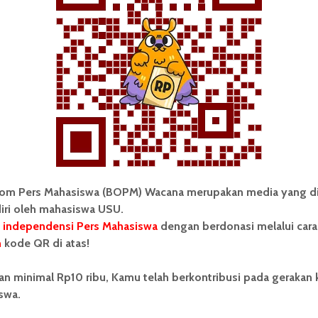
sebagai perwakilan MPMU dari KAM Rabbani. “Kalau
soknya (Rabu-
red
) kami langsung mengirimkan nama
Berita USU Hari Ini
Demokrasi
USU 2017
iversitas
om Pers Mahasiswa (BOPM) Wacana merupakan media yang di
iri oleh mahasiswa USU.
 independensi Pers Mahasiswa
dengan berdonasi melalui cara
n
kode QR di atas!
an minimal Rp10 ribu, Kamu telah berkontribusi pada gerakan
 Mahasiswa (BOPM) Wacana merupakan pers
swa.
ri di luar kampus dan dikelola secara mandiri oleh