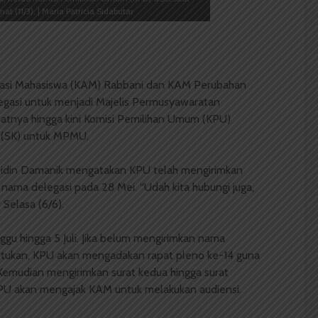
(11/3). | Maria Patricia Sidabutar
asi Mahasiswa (KAM) Rabbani dan KAM Perubahan
asi untuk menjadi Majelis Permusyawaratan
atnya hingga kini Komisi Pemilihan Umum (KPU)
 (SK) untuk MPMU.
din Damanik mengatakan KPU telah mengirimkan
ama delegasi pada 28 Mei. “Udah kita hubungi juga,
 Selasa (6/6).
 hingga 5 Juli. Jika belum mengirimkan nama
ntukan, KPU akan mengadakan rapat pleno ke-14 guna
emudian mengirimkan surat kedua hingga surat
 KPU akan mengajak KAM untuk melakukan audiensi.