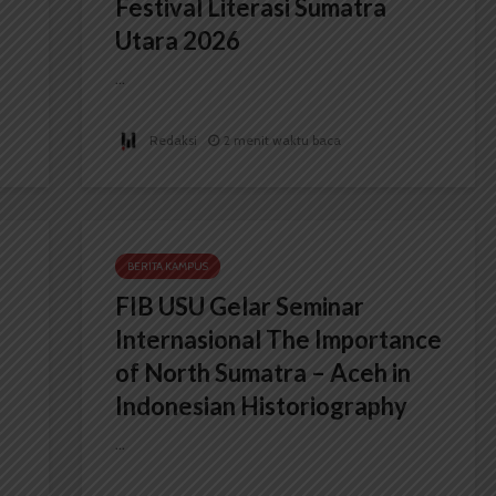
Festival Literasi Sumatra
Utara 2026
...
Redaksi
2 menit waktu baca
BERITA KAMPUS
FIB USU Gelar Seminar
Internasional The Importance
of North Sumatra – Aceh in
Indonesian Historiography
...