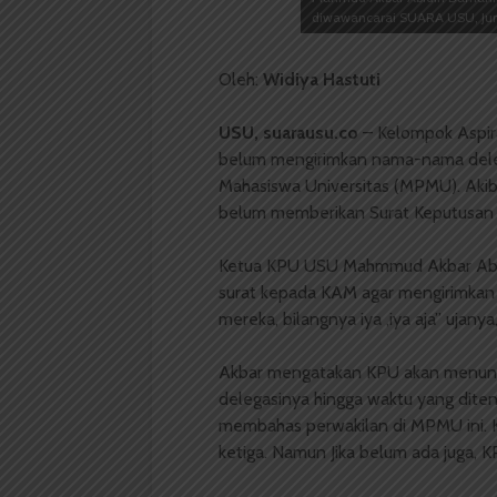
diwawancarai SUARA USU, Jumat 
Oleh:
Widiya Hastuti
USU, suarausu
.co
– Kelompok Aspir
belum mengirimkan nama-nama deleg
Mahasiswa Universitas (MPMU). Akib
belum memberikan Surat Keputusan
Ketua KPU USU Mahmmud Akbar Abi
surat kepada KAM agar mengirimkan n
mereka, bilangnya iya ,iya aja” ujanya,
Akbar mengatakan KPU akan menunggu
delegasinya hingga waktu yang dite
membahas perwakilan di MPMU ini. K
ketiga. Namun Jika belum ada juga,