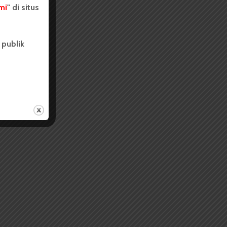
mi
" di situs
 publik