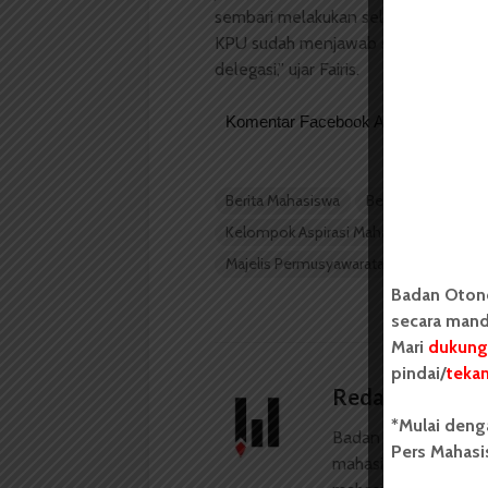
sembari melakukan seleksi anggota 
KPU sudah menjawab surat kami, be
delegasi,” ujar Fairis.
Komentar Facebook Anda
Berita Mahasiswa
Berita Pemilihan
Kelompok Aspirasi Mahasiswa
KPU 
Majelis Permusyawaratan Mahasiswa Un
Badan Oton
secara mand
Mari
dukung
pindai/
teka
Redaksi
*Mulai deng
Badan Otonom Pers
Pers Mahasi
mahasiswa yang berdi