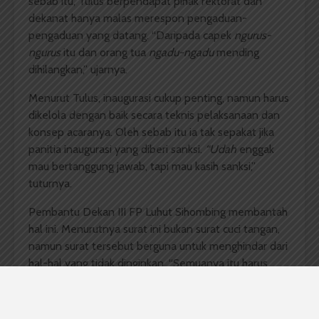
sebab itu, Tulus berpendapat pihak rektorat dan
dekanat hanya malas merespon pengaduan-
pengaduan yang datang. “Daripada capek
ngurus-
ngurus
itu dan orang tua
ngadu-ngadu
mending
dihilangkan,” ujarnya.
Menurut Tulus, inaugurasi cukup penting, namun harus
dikelola dengan baik secara teknis pelaksanaan dan
konsep acaranya. Oleh sebab itu ia tak sepakat jika
panitia inaugurasi yang diberi sanksi.
“Udah
enggak
mau bertanggung jawab, tapi mau kasih sanksi,”
tuturnya.
Pembantu Dekan III FP Luhut Sihombing membantah
hal ini. Menurutnya surat ini bukan surat cuci tangan,
namun surat tersebut berguna untuk menghindar dari
hal-hal yang tidak dinginkan. “Semuanya itu harus
dikontrol dan diawasi,” ungkapnya. Ia pun melihat
acara inaugurasi ini kegiatan yang dilakukan untuk
kepuasan dan kepentingan senior bukan junior.