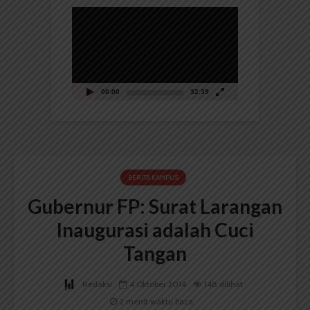
Pemutar
Video
00:00
32:39
BERITA KAMPUS
Gubernur FP: Surat Larangan
Inaugurasi adalah Cuci
Tangan
Redaksi
4 Oktober 2014
148 dilihat
2 menit waktu baca