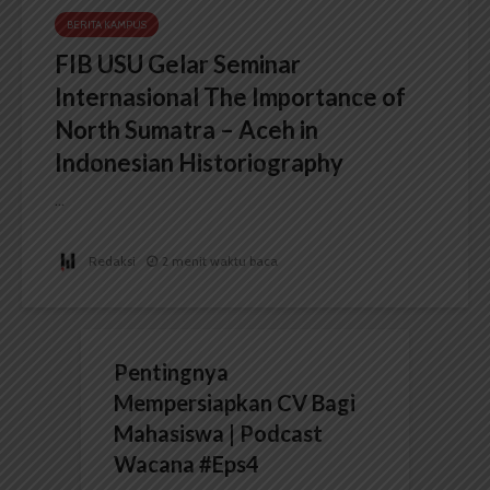
BERITA KAMPUS
FIB USU Gelar Seminar
Internasional The Importance of
North Sumatra – Aceh in
Indonesian Historiography
...
Redaksi
2 menit waktu baca
Pentingnya
Mempersiapkan CV Bagi
Mahasiswa | Podcast
Wacana #Eps4