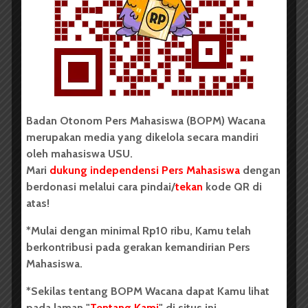
Mahasiswa 2026, Dorong Inovasi
Penelitian dalam Sektor
Perkebunan
...
Badan Otonom Pers Mahasiswa (BOPM) Wacana
Redaksi
2 menit waktu baca
merupakan media yang dikelola secara mandiri
oleh mahasiswa USU.
Mari
dukung independensi Pers Mahasiswa
dengan
berdonasi melalui cara pindai/
tekan
kode QR di
BERITA KAMPUS
atas!
Dua Mahasiswa Sastra Indonesia
*Mulai dengan minimal Rp10 ribu, Kamu telah
USU Raih Juara di Festival Literasi
berkontribusi pada gerakan kemandirian Pers
Sumatra Utara 2026
Mahasiswa.
Dark Mode | Moda Gelap
*Sekilas tentang BOPM Wacana dapat Kamu lihat
pada laman "
Tentang Kami
" di situs ini.