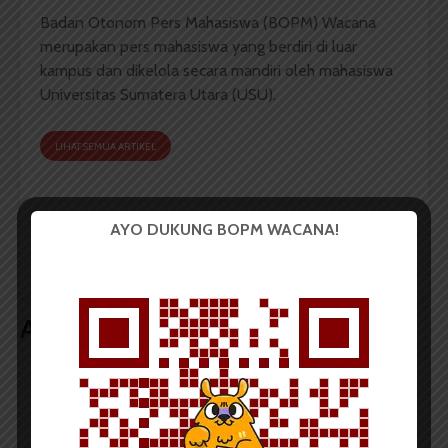
Badan Otonom Pers Mahasiswa (BOPM) Wacana
merupakan pers mahasiswa yang berdiri di luar
kampus dan dikelola secara mandiri oleh mahasiswa
Universitas Sumatera Utara (USU).
LIHAT SEMUA ARTIKEL
AYO DUKUNG BOPM WACANA!
Aksi Solidaritas Buruh,
Gubernur FP: Surat
FMN Galang Dana
Larangan Inaugurasi
adalah Cuci Tangan
Artikel terkait lain
BERITA KAMPUS
BPDP Sosialisasikan Lomba Riset