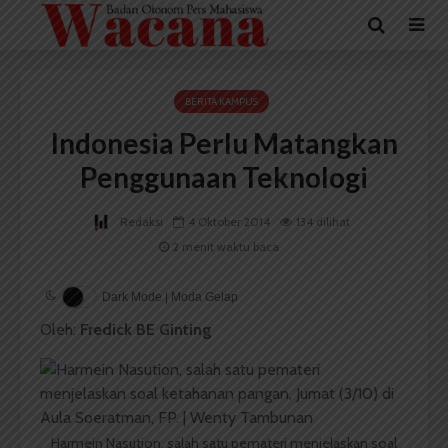
BERITA KAMPUS
Indonesia Perlu Matangkan
Penggunaan Teknologi
Redaksi
4 Oktober 2014
134 dilihat
2 menit waktu baca
Dark Mode | Moda Gelap
Oleh:
Fredick
BE Ginting
Harmein Nasution, salah satu pemateri menjelaskan soal