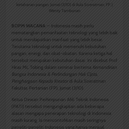
ketahanan pangan, Jumat (3/10) di Aula Soeratman, FP. |
Wenty Tambunan
BOPM WACANA
— Indonesia masih perlu
mematangkan pemanfaatan teknologi yang lebih baik
untuk mendapatkan manfaat yang lebih besar.
Terutama teknologi untuk memenuhi kebutuhan
pangan, energi, dan obat-obatan. Karena ketiga hal
tersebut merupakan kebutuhan dasar. Ini disebut Prof
Hiras ML Tobing dalam seminar bertema
Kemandirian
Bangsa Indonesia & Perlindungan Hak Cipta,
Penghargaan Kepada Kreator
di Aula Soeratman
Fakultas Pertanian (FP), Jumat (3/10).
Ketua Dewan Perhimpunan Ahli Teknik Indonesia
(PATI) tersebut mengungkapkan ada beberapa
alasan mengapa penerapan teknologi di Indonesia
masih kurang. Ia mencontohkan masih seringnya
peneliti-peneliti Indonesia yang hanya menjual