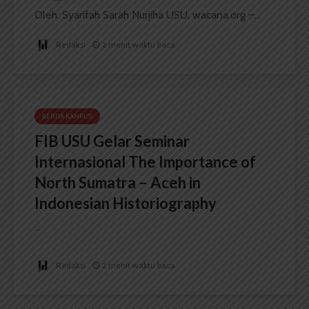
Oleh: Syarifah Sarah Nurjiha USU, wacana.org –...
Redaksi
2 menit waktu baca
BERITA KAMPUS
FIB USU Gelar Seminar
Internasional The Importance of
North Sumatra – Aceh in
Indonesian Historiography
...
Redaksi
2 menit waktu baca