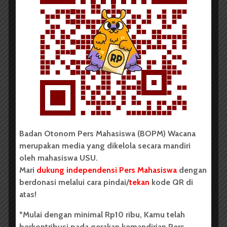
IMIB USU Persembahkan
Tari Randai
Redaksi
1 Mei 2015
259 dilihat
2 menit waktu baca
Oleh:
Santi Herlina
Badan Otonom Pers Mahasiswa (BOPM) Wacana
merupakan media yang dikelola secara mandiri
oleh mahasiswa USU.
Tari Indang yang dipersembahkan oleh IMIB USU, Kamis
Mari
dukung independensi Pers Mahasiswa
dengan
(30/4) di Gelanggang Mahasiswa. Selain Tari Indang, IMIB
berdonasi melalui cara pindai/
tekan
kode QR di
USU juga tampilkan Tari Piring, Tari Randai, Tari Rantak, dan
atas!
Tari Payung. | Wenty Tambunan
*Mulai dengan minimal Rp10 ribu, Kamu telah
berkontribusi pada gerakan kemandirian Pers