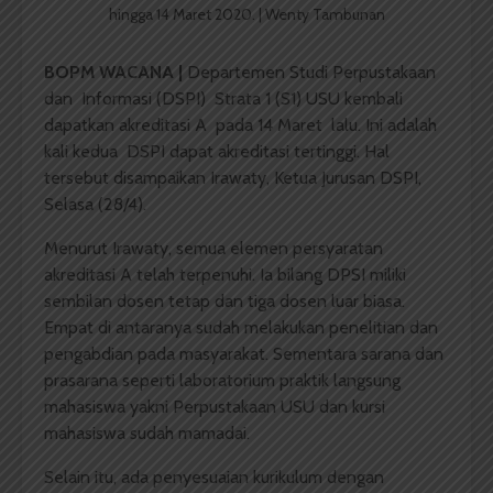
hingga 14 Maret 2020. | Wenty Tambunan
BOPM WACANA |
Departemen Studi Perpustakaan
dan Informasi (DSPI) Strata 1 (S1) USU kembali
dapatkan akreditasi A pada 14 Maret lalu. Ini adalah
kali kedua DSPI dapat akreditasi tertinggi. Hal
tersebut disampaikan Irawaty, Ketua Jurusan DSPI,
Selasa (28/4).
Menurut Irawaty, semua elemen persyaratan
akreditasi A telah terpenuhi. Ia bilang DPSI miliki
sembilan dosen tetap dan tiga dosen luar biasa.
Empat di antaranya sudah melakukan penelitian dan
pengabdian pada masyarakat. Sementara sarana dan
prasarana seperti laboratorium praktik langsung
mahasiswa yakni Perpustakaan USU dan kursi
mahasiswa sudah mamadai.
Selain itu, ada penyesuaian kurikulum dengan