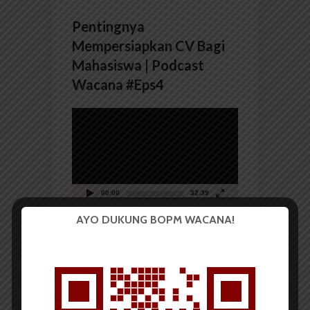
Pentingnya
Mempersiapkan CV Bagi
Mahasiswa | Podcast
Wacana #Eps4
Pemutar
Video
00:00
32:39
AYO DUKUNG BOPM WACANA!
BERITA KAMPUS
Kenalkan Budaya Minang,