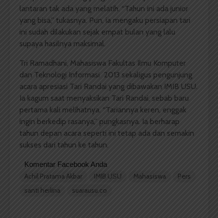
lantaran tak ada yang melatih. “Tahun ini ada junior
yang bisa,” tukasnya. Pun, ia mengaku persiapan tari
ini sudah dilakukan sejak empat bulan yang lalu
supaya hasilnya maksimal.
Tri Ramadhani, Mahasiswa Fakultas Ilmu Komputer
dan Teknologi Informasi 2013 sekaligus pengunjung
acara apresiasi Tari Randai yang dibawakan IMIB USU.
Ia kagum saat menyaksikan Tari Randai, sebab baru
pertama kali melihatnya. “Tariannya keren, enggak
ingin berkedip rasanya,” pungkasnya. Ia berharap
tahun depan acara seperti ini tetap ada dan semakin
sukses dari tahun ke tahun.
Komentar Facebook Anda
Achil Pratama Akbar
IMIB USU
Mahasiswa
Pers
santi herlina
suarausu.co