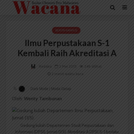
BERITA KAMPUS
Ilmu Perpustakaan S-1
Kembali Raih Akreditasi A
Redaksi
2 Mei 2015
248 dilihat
2 menit waktu baca
Dark Mode | Moda Gelap
Oleh:
Wenty Tambunan
Gedung kuliah Departemen Studi Perpustakaan dan
Informasi (DPSI), Jumat (1/5). Akreditasi A DPSI S-1 berlaku