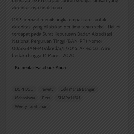
berharap DSPI bisa jadi contoh sebagai jurusan yang
akreditasinya tidak turun.
DSPI berhasil meraih angka empat ratus untuk
akreditasi yang dilakukan per lima tahun sekali. Hal ini
terdapat pada Surat Keputusan Badan Akreditasi
Nasional Perguruan Tinggi (BAN-PT) Nomor
08/SK/BAN-PT/Akred/S/iii/2015. Akreditasi A ini
berlaku hingga 14 Maret 2020.
Komentar Facebook Anda
DSPI USU
Irawaty
Lela Mariati Bangun
Mahasiswa
Pers
SUARA USU
Wenty Tambunan