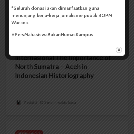
Redaksi
2 menit waktu baca
*Seluruh donasi akan dimanfaatkan guna
menunjang kerja-kerja jurnalisme publik BOPM
Wacana.
#PersMahasiswaBukanHumasKampus
BERITA KAMPUS
FIB USU Gelar Seminar
Internasional The Importance of
North Sumatra – Aceh in
Indonesian Historiography
...
Redaksi
2 menit waktu baca
BERITA KAMPUS