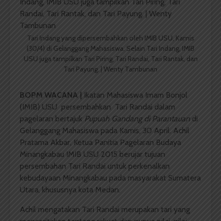
Tari Indang yang dipersembahkan oleh IMIB USU, Kamis
(30/4) di Gelanggang Mahasiswa. Selain Tari Indang, IMIB
USU juga tampilkan Tari Piring, Tari Randai, Tari Rantak, dan
Tari Payung. | Wenty Tambunan
BOPM WACANA |
Ikatan Mahasiswa Imam Bonjol
(IMIB) USU persembahkan Tari Randai dalam
pagelaran bertajuk
Pupuah Gandang di Parantauan
di
Gelanggang Mahasiswa pada Kamis, 30 April. Achil
Pratama Akbar, Ketua Panitia Pagelaran Budaya
Minangkabau IMIB USU 2015 berujar tujuan
persembahan Tari Randai untuk perkenalkan
kebudayaan Minangkabau pada masyarakat Sumatera
Utara, khususnya kota Medan.
Achil mengatakan Tari Randai merupakan tari yang