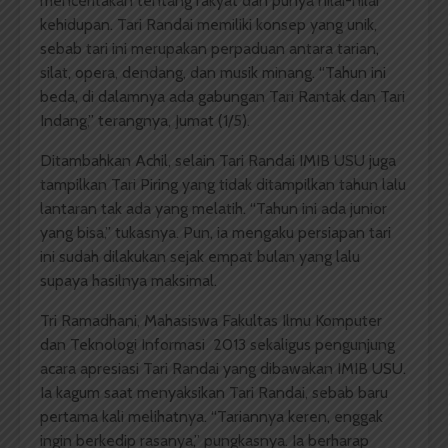
menceritakan tentang rakyat dan punya nilai-nilai
kehidupan. Tari Randai memiliki konsep yang unik,
sebab tari ini merupakan perpaduan antara tarian,
silat, opera, dendang, dan musik minang. “Tahun ini
beda, di dalamnya ada gabungan Tari Rantak dan Tari
Indang,” terangnya, Jumat (1/5).
Ditambahkan Achil, selain Tari Randai IMIB USU juga
tampilkan Tari Piring yang tidak ditampilkan tahun lalu
lantaran tak ada yang melatih. “Tahun ini ada junior
yang bisa,” tukasnya. Pun, ia mengaku persiapan tari
ini sudah dilakukan sejak empat bulan yang lalu
supaya hasilnya maksimal.
Tri Ramadhani, Mahasiswa Fakultas Ilmu Komputer
dan Teknologi Informasi 2013 sekaligus pengunjung
acara apresiasi Tari Randai yang dibawakan IMIB USU.
Ia kagum saat menyaksikan Tari Randai, sebab baru
pertama kali melihatnya. “Tariannya keren, enggak
ingin berkedip rasanya,” pungkasnya. Ia berharap