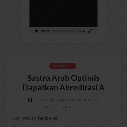
Video
00:00
32:39
BERITA KAMPUS
Sastra Arab Optimis
Dapatkan Akreditasi A
Redaksi
30 April 2015
215 dilihat
2 menit waktu baca
Oleh:
Wenty Tambunan