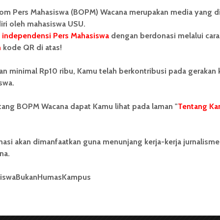
om Pers Mahasiswa (BOPM) Wacana merupakan media yang di
Dark Mode | Moda Gelap
iri oleh mahasiswa USU.
 independensi Pers Mahasiswa
dengan berdonasi melalui cara
Oleh: Dwi Yolanda Naro Situmorang USU,...
n
kode QR di atas!
Redaksi
2 menit waktu baca
an minimal Rp10 ribu, Kamu telah berkontribusi pada gerakan
swa.
ntang BOPM Wacana dapat Kamu lihat pada laman "
Tentang Ka
BERITA KAMPUS
nasi akan dimanfaatkan guna menunjang kerja-kerja jurnalisme
idikmisi Akan Cair
na.
gahan Oktober
siswaBukanHumasKampus
er 2017
265 dilihat
2 menit waktu baca