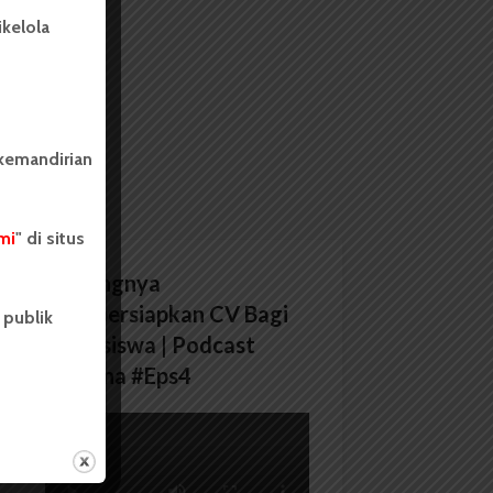
kelola
 kemandirian
mi
" di situs
Pentingnya
Mempersiapkan CV Bagi
 publik
Mahasiswa | Podcast
Wacana #Eps4