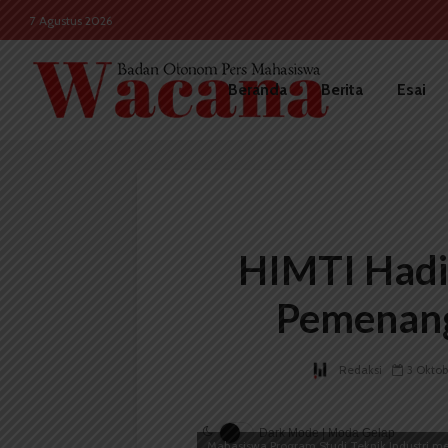
7 Agustus 2026
Beranda
Berita
Esai
HIMTI Hadi
Pemenang
Redaksi
3 Oktob
Dark Mode | Moda Gelap
Mahasiswa Program Studi Teknik Industri m