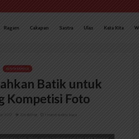
Ragam
Cakapan
Sastra
Ulas
Kata Kita
W
BERITA KAMPUS
ahkan Batik untuk
 Kompetisi Foto
er 2017
226 dilihat
1 menit waktu baca
engenakan batik dalam rangka memperingati Hari Batik Nasional,