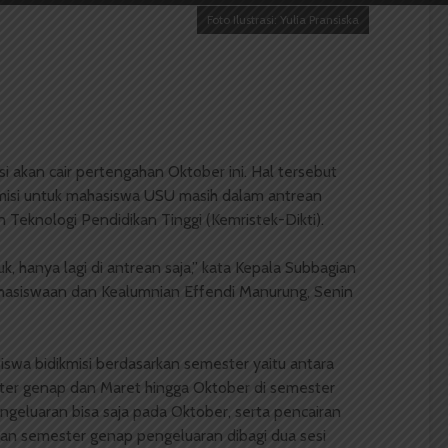
Foto Ilustrasi: Yulia Pransiska
si akan cair pertengahan Oktober ini. Hal tersebut
misi untuk mahasiswa USU masih dalam antrean
 Teknologi Pendidikan Tinggi (Kemristek-Dikti).
, hanya lagi di antrean saja,” kata Kepala Subbagian
hasiswaan dan Kealumnian Effendi Manurung, Senin
iswa bidikmisi berdasarkan semester yaitu antara
ter genap dan Maret hingga Oktober di semester
pengeluaran bisa saja pada Oktober, serta pencairan
gan semester genap pengeluaran dibagi dua sesi