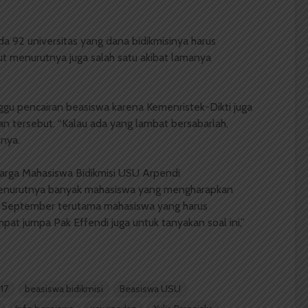
a 92 universitas yang dana bidikmisinya harus
but menurutnya juga salah satu akibat lamanya
gu pencairan beasiswa karena Kemenristek-Dikti juga
 tersebut. “Kalau ada yang lambat bersabarlah,
snya.
uarga Mahasiswa Bidikmisi USU Arpendi
nurutnya banyak mahasiswa yang mengharapkan
 di September terutama mahasiswa yang harus
t jumpa Pak Effendi juga untuk tanyakan soal ini,”
17
beasiswa bidikmisi
Beasiswa USU