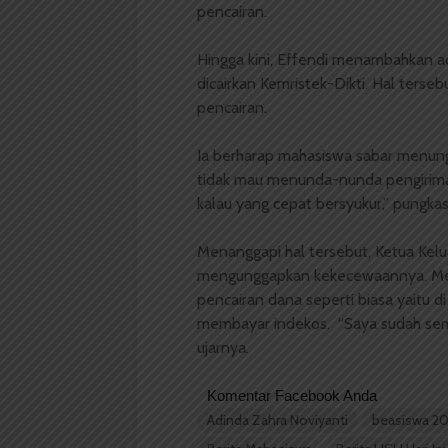
pencairan.
Hingga kini, Effendi menambahkan ad
dicairkan Kemristek-Dikti. Hal terse
pencairan.
Ia berharap mahasiswa sabar menung
tidak mau menunda-nunda pengiriman
kalau yang cepat bersyukur,” pungka
Menanggapi hal tersebut, Ketua Kel
mengunggapkan kekecewaannya. Me
pencairan dana seperti biasa yaitu
membayar indekos. “Saya sudah sempa
ujarnya.
Komentar Facebook Anda
Adinda Zahra Noviyanti
beasiswa 20