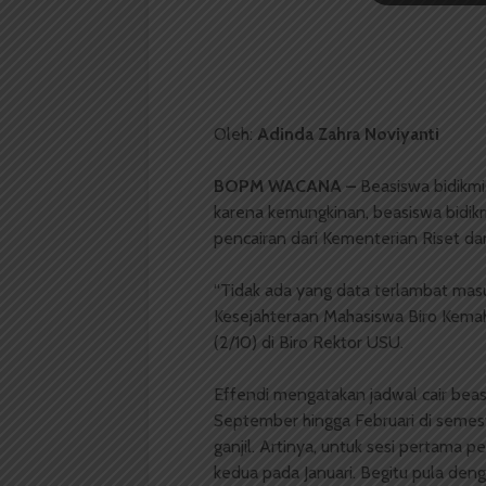
Oleh:
Adinda Zahra Noviyanti
BOPM WACANA –
Beasiswa bidikmi
karena kemungkinan, beasiswa bidik
pencairan dari Kementerian Riset dan
“Tidak ada yang data terlambat masuk
Kesejahteraan Mahasiswa Biro Kema
(2/10) di Biro Rektor USU.
Effendi mengatakan jadwal cair beas
September hingga Februari di semes
ganjil. Artinya, untuk sesi pertama 
kedua pada Januari. Begitu pula den