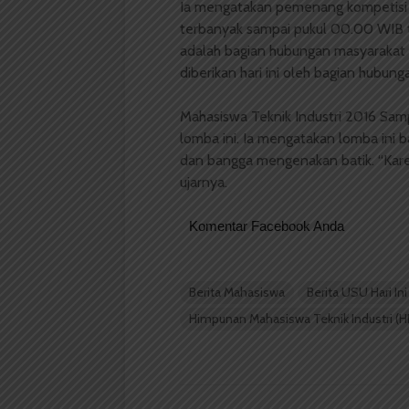
Ia mengatakan pemenang kompetisi i
terbanyak sampai pukul 00.00 WIB tan
adalah bagian hubungan masyarakat
diberikan hari ini oleh bagian hubun
Mahasiswa Teknik Industri 2016 Sam
lomba ini. Ia mengatakan lomba ini 
dan bangga mengenakan batik. “Karen
ujarnya.
Komentar Facebook Anda
Berita Mahasiswa
Berita USU Hari Ini
Himpunan Mahasiswa Teknik Industri (H