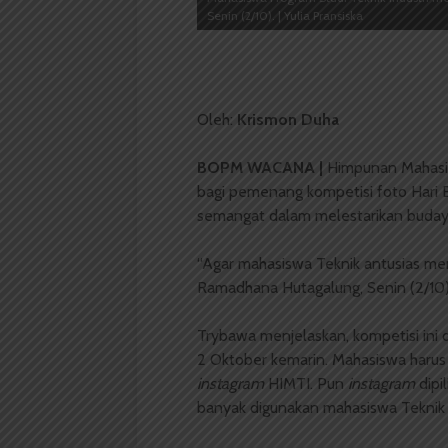
Senin (2/10). | Yulia Pransiska
Oleh:
Krismon Duha
BOPM WACANA |
Himpunan Mahasis
bagi pemenang kompetisi foto Hari Ba
semangat dalam melestarikan budaya
“Agar mahasiswa Teknik antusias me
Ramadhana Hutagalung, Senin (2/10) 
Trybawa menjelaskan, kompetisi ini 
2 Oktober kemarin. Mahasiswa haru
i
nstagram
HIMTI. Pun
instagram
dipi
banyak digunakan mahasiswa Teknik I