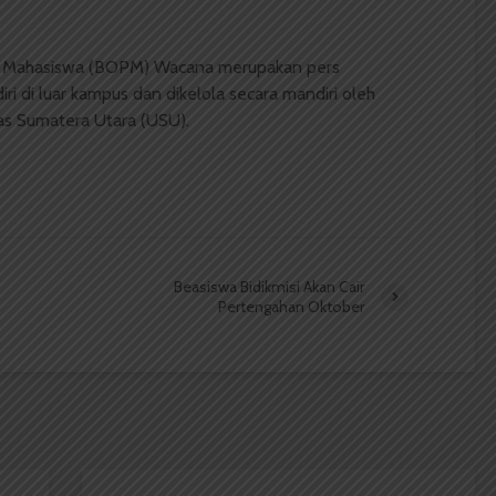
 Mahasiswa (BOPM) Wacana merupakan pers
ri di luar kampus dan dikelola secara mandiri oleh
as Sumatera Utara (USU).
Beasiswa Bidikmisi Akan Cair
Pertengahan Oktober