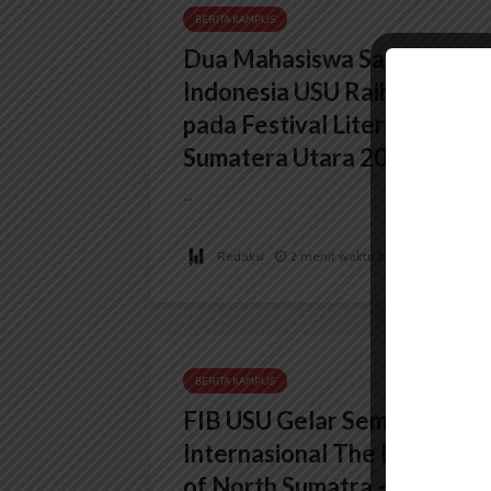
BERITA KAMPUS
Dua Mahasiswa Sastra
Indonesia USU Raih Juara
pada Festival Literasi
Sumatera Utara 2026
...
Redaksi
2 menit waktu baca
BERITA KAMPUS
FIB USU Gelar Seminar
Internasional The Importan
of North Sumatra – Aceh in