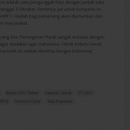
ni adalah satu pengunggah foto dengan jumlah suka
ggal 3 Oktober. Nantinya, juri untuk kompetisi ini
 HIMTI. Hadiah bagi pemenang akan diumumkan dan
gan masyarakat.
pang Ate Parningotan Manik sangat antusias dengan
bagus diadakan agar mahasiswa Teknik Industri kenal
a batik itu adalah identitas bangsa Indonesia,”
Berita USU Terkini
Fakultas Teknik
FT USU
IMTI)
Krismon Duha
Yulia Pransiska