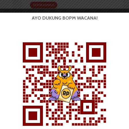
BERITA KAMPUS
Dua Mahasiswa
AYO DUKUNG BOPM WACANA!
Etnomusikologi USU
Torehkan Prestasi di
PEKSIMIDA 2026
...
Redaksi
2 menit waktu baca
BERITA KAMPUS
Mahasiswa Kedokteran USU
ce
Raih Penghargaan Putri
Otonomi Indonesia 2026