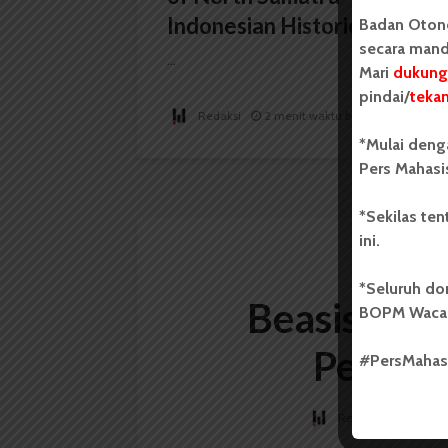
Indonesian Historiography
Badan Oton
secara mand
...
Mari
dukung
pindai/
teka
Redaksi
2 menit waktu baca
*Mulai deng
Pers Mahasi
*Sekilas te
ini.
*Seluruh do
Beasiswa B
BOPM Waca
Perten
#PersMaha
Redaksi
3 Oktob