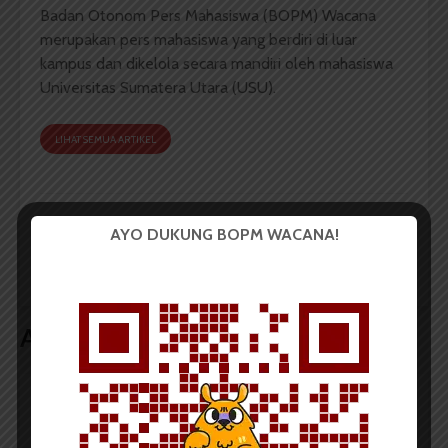
Badan Otonom Pers Mahasiswa (BOPM) Wacana
merupakan pers mahasiswa yang berdiri di luar
kampus dan dikelola secara mandiri oleh mahasiswa
Universitas Sumatera Utara (USU).
LIHAT SEMUA ARTIKEL
HIMTI Hadiahkan Batik
Hari Ini, Mahasiswa
AYO DUKUNG BOPM WACANA!
untuk Pemenang
Teknik Industri
Kompetisi Foto
Serentak Pakai Batik
Artikel terkait lain
BERITA KAMPUS