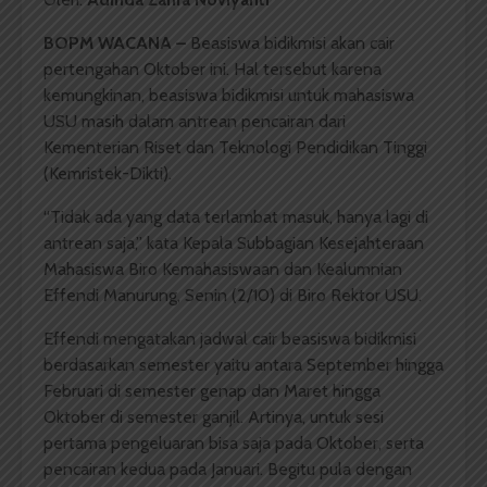
BOPM WACANA –
Beasiswa bidikmisi akan cair
pertengahan Oktober ini. Hal tersebut karena
kemungkinan, beasiswa bidikmisi untuk mahasiswa
USU masih dalam antrean pencairan dari
Kementerian Riset dan Teknologi Pendidikan Tinggi
(Kemristek-Dikti).
“Tidak ada yang data terlambat masuk, hanya lagi di
antrean saja,” kata Kepala Subbagian Kesejahteraan
Mahasiswa Biro Kemahasiswaan dan Kealumnian
Effendi Manurung, Senin (2/10) di Biro Rektor USU.
Effendi mengatakan jadwal cair beasiswa bidikmisi
berdasarkan semester yaitu antara September hingga
Februari di semester genap dan Maret hingga
Oktober di semester ganjil. Artinya, untuk sesi
pertama pengeluaran bisa saja pada Oktober, serta
pencairan kedua pada Januari. Begitu pula dengan