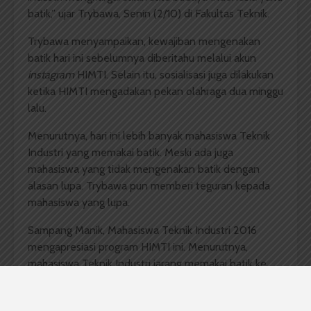
batik,” ujar Trybawa, Senin (2/10) di Fakultas Teknik.
Trybawa menyampaikan, kewajiban mengenakan
batik hari ini sebelumnya diberitahu melalui akun
instagram
HIMTI. Selain itu, sosialisasi juga dilakukan
ketika HIMTI mengadakan pekan olahraga dua minggu
lalu.
Menurutnya, hari ini lebih banyak mahasiswa Teknik
Industri yang memakai batik. Meski ada juga
mahasiswa yang tidak mengenakan batik dengan
alasan lupa. Trybawa pun memberi teguran kepada
mahasiswa yang lupa.
Sampang Manik, Mahasiswa Teknik Industri 2016
mengapresiasi program HIMTI ini. Menurutnya,
mahasiswa Teknik Industri jarang memakai batik ke
kampus.
“Harapanku mahasiswa dan mahasiswi Teknik Industri