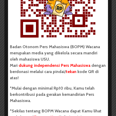
BPDP Sosialisasikan Lomba Riset
Mahasiswa 2026, Dorong Inovasi
Penelitian dalam Sektor
Perkebunan
...
Badan Otonom Pers Mahasiswa (BOPM) Wacana
Redaksi
2 menit waktu baca
merupakan media yang dikelola secara mandiri
oleh mahasiswa USU.
Mari
dukung independensi Pers Mahasiswa
dengan
berdonasi melalui cara pindai/
tekan
kode QR di
BERITA KAMPUS
atas!
Dua Mahasiswa Sastra Indonesia
*Mulai dengan minimal Rp10 ribu, Kamu telah
USU Raih Juara di Festival Literasi
berkontribusi pada gerakan kemandirian Pers
Sumatra Utara 2026
Mahasiswa.
*Sekilas tentang BOPM Wacana dapat Kamu lihat
Dark Mode | Moda Gelap