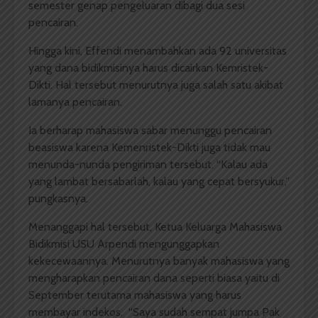
semester genap pengeluaran dibagi dua sesi
pencairan.
Hingga kini, Effendi menambahkan ada 92 universitas
yang dana bidikmisinya harus dicairkan Kemristek-
Dikti. Hal tersebut menurutnya juga salah satu akibat
lamanya pencairan.
Ia berharap mahasiswa sabar menunggu pencairan
beasiswa karena Kemenristek-Dikti juga tidak mau
menunda-nunda pengiriman tersebut. “Kalau ada
yang lambat bersabarlah, kalau yang cepat bersyukur,”
pungkasnya.
Menanggapi hal tersebut, Ketua Keluarga Mahasiswa
Bidikmisi USU Arpendi mengunggapkan
kekecewaannya. Menurutnya banyak mahasiswa yang
mengharapkan pencairan dana seperti biasa yaitu di
September terutama mahasiswa yang harus
membayar indekos. “Saya sudah sempat jumpa Pak