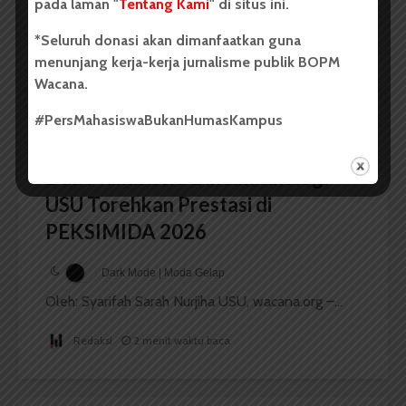
pada laman "
Tentang Kami
" di situs ini.
Oleh: Iyusarah Pakpahan USU, wacana.org – Dua...
*Seluruh donasi akan dimanfaatkan guna
Redaksi
2 menit waktu baca
menunjang kerja-kerja jurnalisme publik BOPM
Wacana.
#PersMahasiswaBukanHumasKampus
BERITA KAMPUS
Dua Mahasiswa Etnomusikologi
USU Torehkan Prestasi di
PEKSIMIDA 2026
Dark Mode | Moda Gelap
Oleh: Syarifah Sarah Nurjiha USU, wacana.org –...
Redaksi
2 menit waktu baca