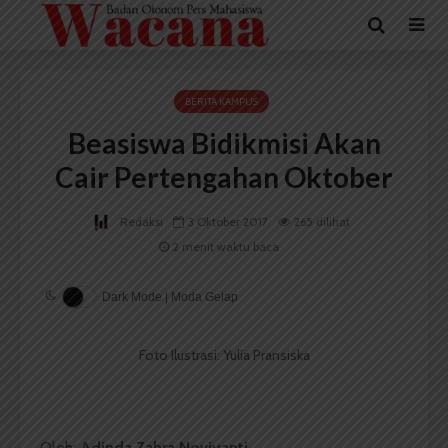
BERITA KAMPUS
Beasiswa Bidikmisi Akan
Cair Pertengahan Oktober
Redaksi
3 Oktober 2017
265 dilihat
2 menit waktu baca
Dark Mode | Moda Gelap
Foto Ilustrasi: Yulia Pransiska
Oleh:
Adinda Zahra Noviyanti