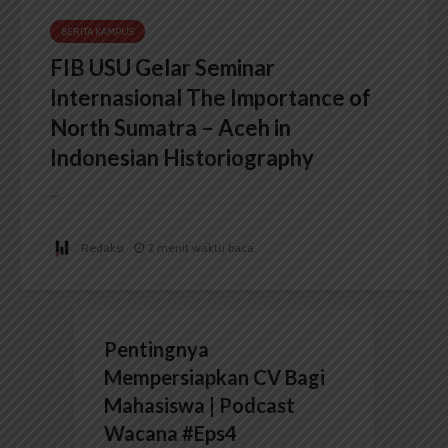
BERITA KAMPUS
FIB USU Gelar Seminar
Internasional The Importance of
North Sumatra – Aceh in
Indonesian Historiography
...
Redaksi
2 menit waktu baca
Pentingnya
Mempersiapkan CV Bagi
Mahasiswa | Podcast
Wacana #Eps4