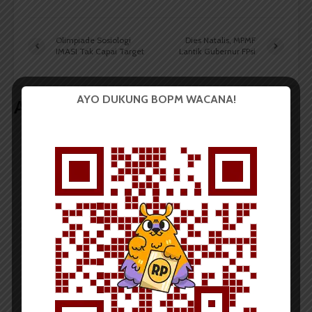
Olimpiade Sosiologi
Dies Natalis, MPMF
IMASI Tak Capai Target
Lantik Gubernur FPsi
AYO DUKUNG BOPM WACANA!
Artikel terkait lain
BERITA KAMPUS
Tim Mahasiswa USU Raih Juara I
Vokal Grup Pada PEKSIMIDA 2026
Dark Mode | Moda Gelap
Oleh: Cyntia Lorena Br Tarigan USU, wacana.org –
Tim mahasiswa Universitas Sumatera Utara...
Redaksi
2 menit waktu baca