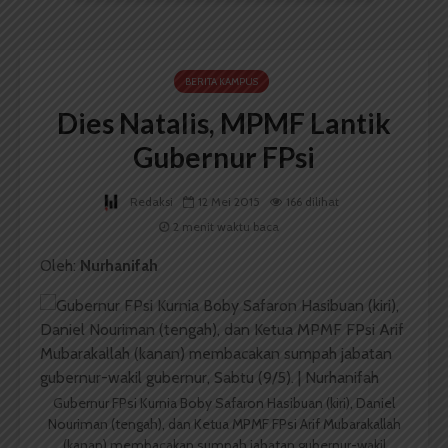
BERITA KAMPUS
Dies Natalis, MPMF Lantik
Gubernur FPsi
Redaksi
12 Mei 2015
166 dilihat
2 menit waktu baca
Oleh:
Nurhanifah
Gubernur FPsi Kurnia Boby Safaron Hasibuan (kiri), Daniel
Nouriman (tengah), dan Ketua MPMF FPsi Arif Mubarakallah
(kanan) membacakan sumpah jabatan gubernur-wakil