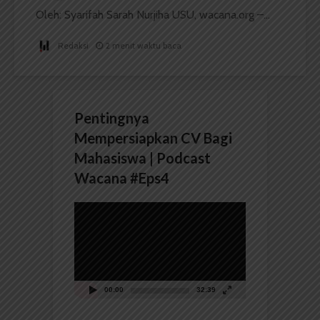
Oleh: Syarifah Sarah Nurjiha USU, wacana.org –...
Redaksi
2 menit waktu baca
Pentingnya
Mempersiapkan CV Bagi
Mahasiswa | Podcast
Wacana #Eps4
Pemutar
Video
00:00
32:39