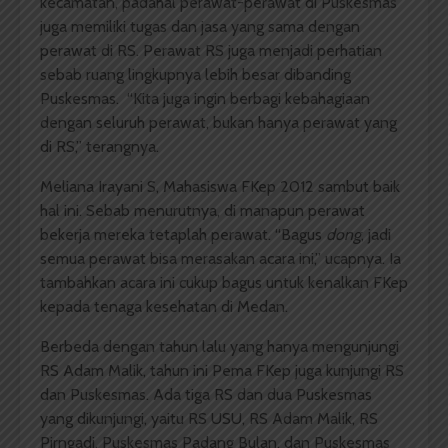
kecamatan, padahal perawat-perawat di Puskesmas
juga memiliki tugas dan jasa yang sama dengan
perawat di RS. Perawat RS juga menjadi perhatian
sebab ruang lingkupnya lebih besar dibanding
Puskesmas. “Kita juga ingin berbagi kebahagiaan
dengan seluruh perawat, bukan hanya perawat yang
di RS,” terangnya.
Meliana Irayani S, Mahasiswa FKep 2012 sambut baik
hal ini. Sebab menurutnya, di manapun perawat
bekerja mereka tetaplah perawat. “Bagus
dong
, jadi
semua perawat bisa merasakan acara ini,” ucapnya. Ia
tambahkan acara ini cukup bagus untuk kenalkan FKep
kepada tenaga kesehatan di Medan.
Berbeda dengan tahun lalu yang hanya mengunjungi
RS Adam Malik, tahun ini Pema FKep juga kunjungi RS
dan Puskesmas. Ada tiga RS dan dua Puskesmas
yang dikunjungi, yaitu RS USU, RS Adam Malik, RS
Pirngadi, Puskesmas Padang Bulan, dan Puskesmas