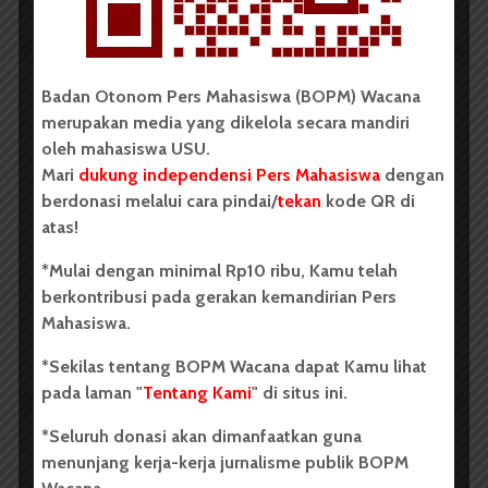
Badan Otonom Pers Mahasiswa (BOPM) Wacana
BERITA KAMPUS
merupakan media yang dikelola secara mandiri
BPDP Sosialisasikan Lomba Riset
oleh mahasiswa USU.
Mari
dukung independensi Pers Mahasiswa
dengan
Mahasiswa 2026, Dorong Inovasi
berdonasi melalui cara pindai/
tekan
kode QR di
Penelitian dalam Sektor
atas!
Perkebunan
*Mulai dengan minimal Rp10 ribu, Kamu telah
...
berkontribusi pada gerakan kemandirian Pers
Mahasiswa.
Redaksi
2 menit waktu baca
*Sekilas tentang BOPM Wacana dapat Kamu lihat
pada laman "
Tentang Kami
" di situs ini.
*Seluruh donasi akan dimanfaatkan guna
menunjang kerja-kerja jurnalisme publik BOPM
BERITA KAMPUS