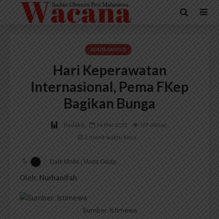
BERITA KAMPUS
Hari Keperawatan
Internasional, Pema FKep
Bagikan Bunga
Redaksi
14 Mei 2015
137 dilihat
2 menit waktu baca
Dark Mode | Moda Gelap
Oleh:
Nurhanifah
Sumber: Istimewa