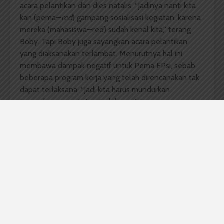
acara pelantikan dan dies natalis. “Jadinya nanti kita
kan (pema—
red
) gampang sosialisasi kegiatan, karena
mereka (mahasiswa—red) sudah kenal kita,” terang
Boby. Tapi Boby juga sayangkan acara pelantikan
yang diaksanakan terlambat. Menurutnya hal ini
membawa dampak negatif untuk Pema FPsi, sebab
beberapa program kerja yang telah direncanakan tak
dapat terlaksana. “Jadi kita harus mundurkan
tanggalnya, agar tetap terlaksana,” tegasnya.
Sebelumnya, Kurnia Boby Safaron Hasibuan–Daniel
Nouriman menang dengan perolehan suara sebanyak
212 suara mengalahkan Jefri Andi–Darna Pristi yang
hanya memperoleh 151 suara pada pemilihan raya
(pemira) Senin, 30 Maret lalu.
Komentar Facebook Anda