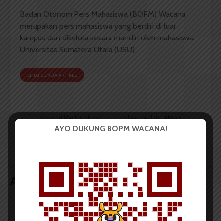
Badan Otonom Pers Mahasiswa (BOPM) Wacana
merupakan pers mahasiswa yang berdiri di luar
kampus dan dikelola secara mandiri oleh mahasiswa
Universitas Sumatera Utara (USU).
LIHAT SEMUA ARTIKEL
Kemendikbudristek dan
Delima Silalahi, Aktivis
RKI Usungkan Lake
Lingkungan Sumut
AYO DUKUNG BOPM WACANA!
Toba Traditional Music
Raih Anugerah
Festival 3.0
Lingkungan Goldman
2023
Artikel terkait lain
BERITA KOTA