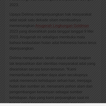
2023.
Upaya Delima memperjuangkan hak masyarakat
adat sejak satu dekade silam membuatnya
memenangkan
Anugerah Lingkungan Goldman
2023 yang diserahkah pada tanggal tanggal 9 Mei
2023. Anugerah ini sekaligus membuka mata
bahwa kedaulatan hutan adat Indonesia harus terus
diperjuangkan.
Delima mengatakan, tanah ulayat adalah bagian
tak terpisahkan dari identitas masyarakat adat yang
diwariskan secara turun-temurun. “Kami
memanfaatkan sumber daya alam secukupnya
untuk memenuhi kehidupan sehari-hari, menjaga
hutan dan sumber air, menanami pohon alam dan
pengembangan kemenyan sebagai sumber
kehidupan. Apa yang kami perjuangkan saat ini
bukan untuk kepentingan kami saja, tapi juga