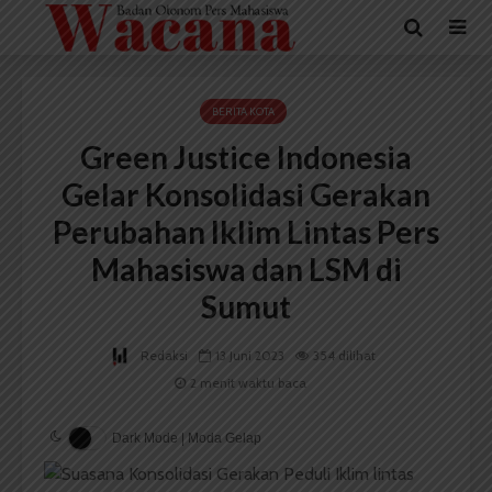
BERITA KOTA
Green Justice Indonesia
Gelar Konsolidasi Gerakan
Perubahan Iklim Lintas Pers
Mahasiswa dan LSM di
Sumut
Redaksi
13 Juni 2023
354 dilihat
2 menit waktu baca
Dark Mode | Moda Gelap