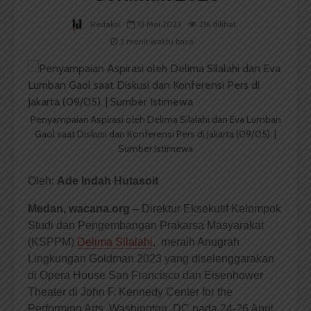
Redaksi
13 Mei 2023
216 dilihat
2 menit waktu baca
Penyampaian Aspirasi oleh Delima Silalahi dan Eva Lumban
Gaol saat Diskusi dan Konferensi Pers di Jakarta (09/05). |
Sumber Istimewa
Oleh:
Ade Indah Hutasoit
Medan, wacana.org
–
Direktur Eksekutif Kelompok
Studi dan Pengembangan Prakarsa Masyarakat
(KSPPM)
Delima Silalahi
, meraih Anugrah
Lingkungan Goldman 2023 yang diselenggarakan
di Opera House San Francisco dan Eisenhower
Theater di John F. Kennedy Center for the
Performing Arts, Washington, DC pada 24-26 April