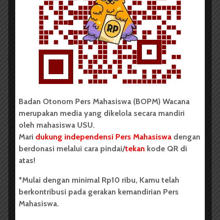
KontraS Sumut Catat 31 Kasus
Penyiksaan di Sumut Selama
Periode Juli 2025-2026
Dark Mode | Moda Gelap
Oleh: Firda Elisa Medan, wacana.org – Komisi...
Badan Otonom Pers Mahasiswa (BOPM) Wacana
Redaksi
2 menit waktu baca
merupakan media yang dikelola secara mandiri
oleh mahasiswa USU.
Mari
dukung independensi Pers Mahasiswa
dengan
berdonasi melalui cara pindai/
tekan
kode QR di
BERITA KOTA
atas!
KontraS Sumut Gelar Peringatan
*Mulai dengan minimal Rp10 ribu, Kamu telah
Hari Anti Penyiksaan Internasional
berkontribusi pada gerakan kemandirian Pers
2026
Mahasiswa.