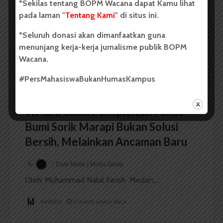
*Sekilas tentang BOPM Wacana dapat Kamu lihat
Dark Mode | Moda Gelap
pada laman "
Tentang Kami
" di situs ini.
Oleh: Ruth Cinthia Sianturi Medan, wacana.org –...
*Seluruh donasi akan dimanfaatkan guna
Redaksi
3 menit waktu baca
menunjang kerja-kerja jurnalisme publik BOPM
Wacana.
#PersMahasiswaBukanHumasKampus
BERITA KOTA
WALHI Sumut: Eksploitasi Panas
Bumi Sorik Marapi Bukan Solusi
Bersih, Melainkan Ancaman Baru
Dark Mode | Moda Gelap
Oleh: Muhammad Nabil Farish Medan,...
Redaksi
2 menit waktu baca