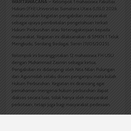
WARTAWACANA –
Kelompok 1 mahasiswa Fakultas
Hukum (FH) Universitas Sumatera Utara (USU) 2026
melaksanakan kegiatan pengabdian masyarakat
sebagai upaya pembekalan pengetahuan terkait
Hukum Perburuhan atau Ketenagakerjaan kepada
masyarakat. Kegiatan ini dilaksanakan di SMKN 1 Teluk
Mengkudu, Serdang Bedagai, Senin (11/05/2025).
Kelompok ini beranggotakan 12 mahasiswa FH USU
dengan Muhammad Zasmin sebagai ketua.
Pengabdian ini didampingi oleh Nita Nilan Pulungan
dan Agusmidah selaku dosen pengampu mata kuliah
Hukum Perburuhan. Kegiatan ini dirancang agar
pemahaman mengenai hukum perburuhan dapat
diakses secara luas, tidak hanya oleh masyarakat
perkotaan, tetapi juga bagi masyarakat pedesaan.
Ketua Kelompok, Muhammad Zasmin, menyatakan
kegiatan ini bertujuan untuk memberi pemahaman
mengenai hukum perburuhan kepada siswa SMKN 1