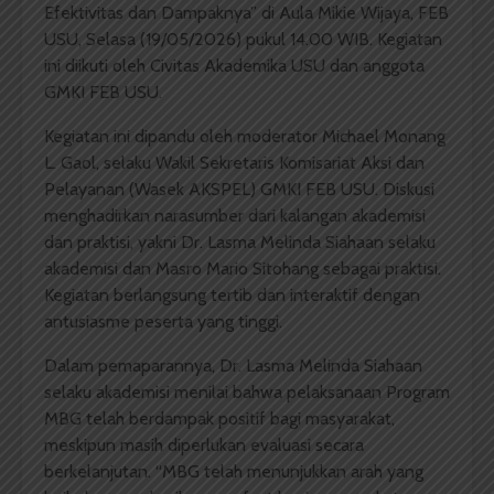
Efektivitas dan Dampaknya” di Aula Mikie Wijaya, FEB
USU, Selasa (19/05/2026) pukul 14.00 WIB. Kegiatan
ini diikuti oleh Civitas Akademika USU dan anggota
GMKI FEB USU.
Kegiatan ini dipandu oleh moderator Michael Monang
L. Gaol, selaku Wakil Sekretaris Komisariat Aksi dan
Pelayanan (Wasek AKSPEL) GMKI FEB USU. Diskusi
menghadirkan narasumber dari kalangan akademisi
dan praktisi, yakni Dr. Lasma Melinda Siahaan selaku
akademisi dan Masro Mario Sitohang sebagai praktisi.
Kegiatan berlangsung tertib dan interaktif dengan
antusiasme peserta yang tinggi.
Dalam pemaparannya, Dr. Lasma Melinda Siahaan
selaku akademisi menilai bahwa pelaksanaan Program
MBG telah berdampak positif bagi masyarakat,
meskipun masih diperlukan evaluasi secara
berkelanjutan. “MBG telah menunjukkan arah yang