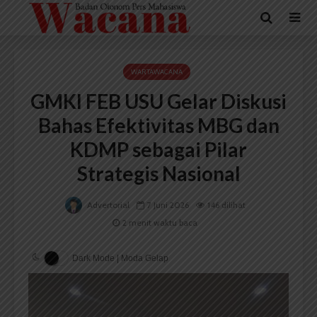
WARTAWACANA
GMKI FEB USU Gelar Diskusi
Bahas Efektivitas MBG dan
KDMP sebagai Pilar
Strategis Nasional
Advertorial
7 Juni 2026
146 dilihat
2 menit waktu baca
Dark Mode | Moda Gelap