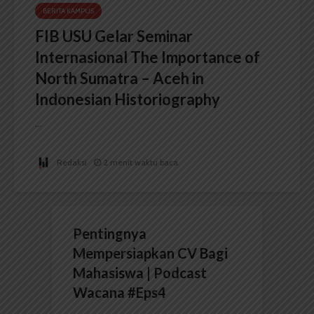
BERITA KAMPUS
FIB USU Gelar Seminar
Internasional The Importance of
North Sumatra – Aceh in
Indonesian Historiography
...
Redaksi
2 menit waktu baca
Pentingnya
Mempersiapkan CV Bagi
Mahasiswa | Podcast
Wacana #Eps4