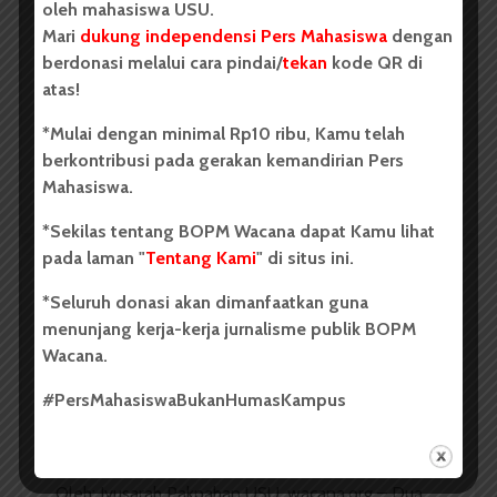
oleh mahasiswa USU.
Mahasiswa 2026, Dorong Inovasi
Mari
dukung independensi Pers Mahasiswa
dengan
Penelitian dalam Sektor
berdonasi melalui cara pindai/
tekan
kode QR di
Perkebunan
atas!
...
*Mulai dengan minimal Rp10 ribu, Kamu telah
berkontribusi pada gerakan kemandirian Pers
Mahasiswa.
Redaksi
2 menit waktu baca
*Sekilas tentang BOPM Wacana dapat Kamu lihat
pada laman "
Tentang Kami
" di situs ini.
*Seluruh donasi akan dimanfaatkan guna
BERITA KAMPUS
menunjang kerja-kerja jurnalisme publik BOPM
Dua Mahasiswa Sastra Indonesia
Wacana.
USU Raih Juara di Festival Literasi
#PersMahasiswaBukanHumasKampus
Sumatra Utara 2026
Dark Mode | Moda Gelap
Oleh: Iyusarah Pakpahan USU, wacana.org – Dua...