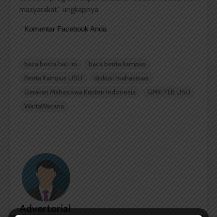
masyarakat,” ungkapnya.
Komentar Facebook Anda
baca berita hari ini
baca berita kampus
Berita Kampus USU
diskusi mahasiswa
Gerakan Mahasiswa Kristen Indonesia
GMKI FEB USU
WartaWacana
Advertorial