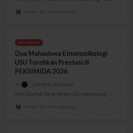
Redaksi
2 menit waktu baca
BERITA KAMPUS
Dua Mahasiswa Etnomusikologi
USU Torehkan Prestasi di
PEKSIMIDA 2026
Dark Mode | Moda Gelap
Oleh: Syarifah Sarah Nurjiha USU, wacana.org –...
Redaksi
2 menit waktu baca