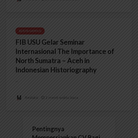
BERITA KAMPUS
FIB USU Gelar Seminar
Internasional The Importance of
North Sumatra – Aceh in
Indonesian Historiography
...
Redaksi
2 menit waktu baca
Pentingnya
Mempersiapkan CV Bagi