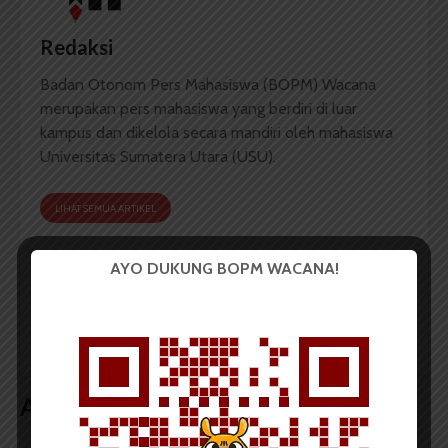
Redaksi
Badan Otonom Pers Mahasiswa (BOPM) Wacana
merupakan pers mahasiswa yang berdiri di luar
kampus dan dikelola secara mandiri oleh mahasiswa
Universitas Sumatera Utara (USU).
LIHAT SEMUA ARTIKEL
AYO DUKUNG BOPM WACANA!
KKN 2021 Usung Solusi
USU Kembali Terapkan
untuk Masyarakat Saat
Kebijakan Bekerja Dari
Pandemi
Rumah
Artikel terkait lain