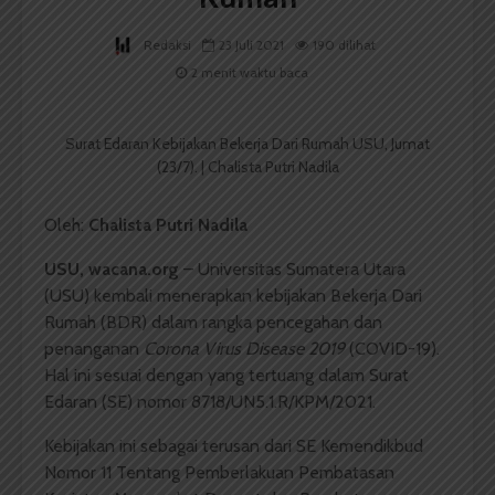
Redaksi
23 Juli 2021
190 dilihat
2 menit waktu baca
Surat Edaran Kebijakan Bekerja Dari Rumah USU, Jumat
(23/7). | Chalista Putri Nadila
Oleh:
Chalista Putri Nadila
USU, wacana.org
– Universitas Sumatera Utara
(USU) kembali menerapkan kebijakan Bekerja Dari
Rumah (BDR) dalam rangka pencegahan dan
penanganan
Corona Virus Disease 2019
(COVID-19).
Hal ini sesuai dengan yang tertuang dalam Surat
Edaran (SE) nomor 8718/UN5.1.R/KPM/2021.
Kebijakan ini sebagai terusan dari SE Kemendikbud
Nomor 11 Tentang Pemberlakuan Pembatasan