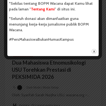
Sumatra Utara 2026
*Sekilas tentang BOPM Wacana dapat Kamu lihat
pada laman "
Tentang Kami
" di situs ini.
Dark Mode | Moda Gelap
*Seluruh donasi akan dimanfaatkan guna
Oleh: Iyusarah Pakpahan USU, wacana.org – Dua...
menunjang kerja-kerja jurnalisme publik BOPM
Wacana.
Redaksi
2 menit waktu baca
#PersMahasiswaBukanHumasKampus
BERITA KAMPUS
Dua Mahasiswa Etnomusikologi
USU Torehkan Prestasi di
PEKSIMIDA 2026
Dark Mode | Moda Gelap
Oleh: Syarifah Sarah Nurjiha USU, wacana.org –...
Redaksi
2 menit waktu baca