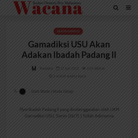
BERITA KAMPUS
Gamadiksi USU Akan
Adakan Ibadah Padang II
Redaksi
27 Juli 2021
203 dilihat
2 menit waktu baca
Dark Mode | Moda Gelap
Flyer
Ibadah Padang II yang diselenggarakan oleh UKM
Gamadiksi USU, Senin (26/7). | Yollah Adimurnia