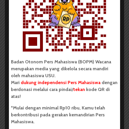
BERITA KAMPUS
BPDP Sosialisasikan Lomba Riset
Mahasiswa 2026, Dorong Inovasi
Penelitian dalam Sektor
Perkebunan
...
Badan Otonom Pers Mahasiswa (BOPM) Wacana
merupakan media yang dikelola secara mandiri
Redaksi
2 menit waktu baca
oleh mahasiswa USU.
Mari
dukung independensi Pers Mahasiswa
dengan
berdonasi melalui cara pindai/
tekan
kode QR di
atas!
BERITA KAMPUS
*Mulai dengan minimal Rp10 ribu, Kamu telah
Dua Mahasiswa Sastra Indonesia
berkontribusi pada gerakan kemandirian Pers
USU Raih Juara di Festival Literasi
Mahasiswa.