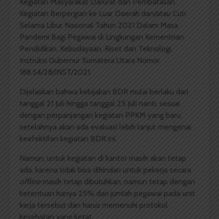
Kegiatan Masyarakat Darurat dan Pembatasan
Kegiatan Berpergian ke Luar Daerah dan/atau Cuti
Selama Libur Nasional Tahun 2021 Dalam Masa
Pandemi Bagi Pegawai di Lingkungan Kementrian
Pendidikan, Kebudayaan, Riset dan Teknologi,
Instruksi Gubernur Sumatera Utara Nomor
188.54/28/INST/2021.
Dijelaskan bahwa kebijakan BDR mulai berlaku dari
tanggal 21 Juli hingga tanggal 25 Juli nanti, sesuai
dengan perpanjangan kegiatan PPKM yang baru,
setelahnya akan ada evaluasi lebih lanjut mengenai
keefektifan kegiatan BDR ini.
Namun, untuk kegiatan di kantor masih akan tetap
ada, karena tidak bisa dihindari untuk pekerja secara
offline
masih tetap dibutuhkan, namun tetap dengan
ketentuan hanya 25% dari jumlah pegawai pada unit
kerja tersebut dan harus memenuhi protokol
kesehatan yang ketat.