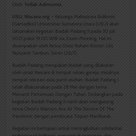
Oleh:
Yollah Adimurnia
USU, Wacana.org
– Keluarga Mahasiswa Bidikmisi
(Gamadiksi) Universitas Sumatera Utara (USU) akan
laksanakan kegiatan Ibadah Padang II pada 30 Juli
2021 pukul 19.00 WIB via Zoom Meeting. Hal ini
disampaikan oleh Ketua Divisi Rohani Kristen Lilis
Nuriyanti Tambun, Senin (26/7).
Ibadah Padang merupakan ibadah yang dilakukan
oleh umat Nasrani di tempat selain gereja, misalnya
tempat rekreasi atau panti asuhan. Ibadah Padang I
telah dilaksanakan pada 28 Mei dengan tema
Menanti Pertemuan Dengan Tuhan. Sedangkan pada
kegiatan Ibadah Padang II nanti akan mengusung
tema Christ’s Warriors Are At The Service Of The
Pandemic dengan pembicara Tiopan Manihuruk.
Kegiatan ini bertujuan untuk meningkatkan solidaritas
mahasiswa/i bidikmisi, menambah wawasan, dan