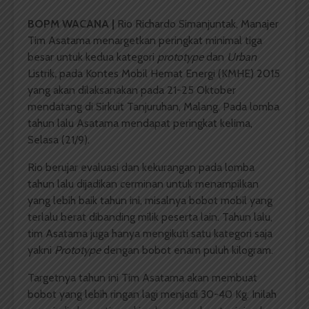
BOPM WACANA |
Rio Richardo Simanjuntak, Manajer
Tim Asatama menargetkan peringkat minimal tiga
besar untuk kedua kategori
prototype
dan
Urban
Listrik
,
pada Kontes Mobil Hemat Energi (KMHE) 2015
yang akan dilaksanakan pada 21-25 Oktober
mendatang di Sirkuit Tanjuruhan, Malang. Pada lomba
tahun lalu Asatama mendapat peringkat kelima,
Selasa (21/9).
Rio berujar evaluasi dan kekurangan pada lomba
tahun lalu dijadikan cerminan untuk menampilkan
yang lebih baik tahun ini, misalnya bobot mobil yang
terlalu berat dibanding milik peserta lain. Tahun lalu,
tim Asatama juga hanya mengikuti satu kategori saja
yakni
Prototype
dengan bobot enam puluh kilogram.
Targetnya tahun ini Tim Asatama akan membuat
bobot yang lebih ringan lagi menjadi 30-40 Kg. Inilah