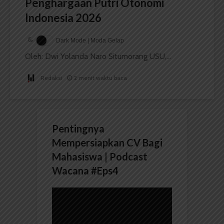
Penghargaan Putri Otonomi
Indonesia 2026
Dark Mode | Moda Gelap
Oleh: Dwi Yolanda Naro Situmorang USU,...
Redaksi
2 menit waktu baca
Pentingnya
Mempersiapkan CV Bagi
Mahasiswa | Podcast
Wacana #Eps4
Pemutar
Video