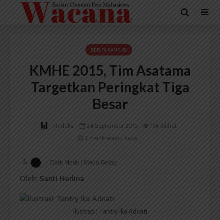
BERITA KAMPUS
KMHE 2015, Tim Asatama
Targetkan Peringkat Tiga
Besar
Redaksi
24 September 2015
136 dilihat
2 menit waktu baca
Dark Mode | Moda Gelap
Oleh:
Santi Herlina
Ilustrasi: Tantry Ika Adriati