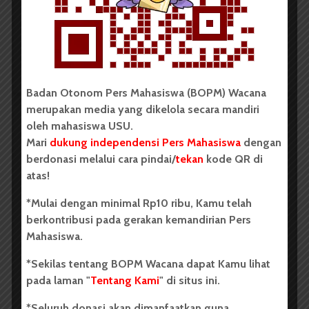
Dark Mode | Moda Gelap
Oleh: Iyusarah Pakpahan USU, wacana.org – Dua...
Redaksi
2 menit waktu baca
Badan Otonom Pers Mahasiswa (BOPM) Wacana
merupakan media yang dikelola secara mandiri
oleh mahasiswa USU.
BERITA KAMPUS
Mari
dukung independensi Pers Mahasiswa
dengan
Dua Mahasiswa Etnomusikologi
berdonasi melalui cara pindai/
tekan
kode QR di
atas!
USU Torehkan Prestasi di
PEKSIMIDA 2026
*Mulai dengan minimal Rp10 ribu, Kamu telah
berkontribusi pada gerakan kemandirian Pers
Dark Mode | Moda Gelap
Mahasiswa.
Oleh: Syarifah Sarah Nurjiha USU, wacana.org –...
*Sekilas tentang BOPM Wacana dapat Kamu lihat
pada laman "
Tentang Kami
" di situs ini.
Redaksi
2 menit waktu baca
*Seluruh donasi akan dimanfaatkan guna