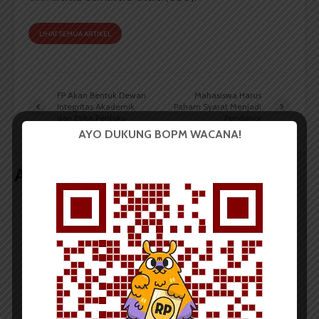
LIHAT SEMUA ARTIKEL
FP Akan Bentuk Dewan
Mahasiswa Harus
Integritas Akademik
Paham Syarat Menjadi
dan Etika Perilaku
Pendonor
AYO DUKUNG BOPM WACANA!
Artikel terkait lain
BERITA KAMPUS
Dua Mahasiswa Sastra Indonesia
USU Raih Juara pada Festival
Literasi Sumatera Utara 2026