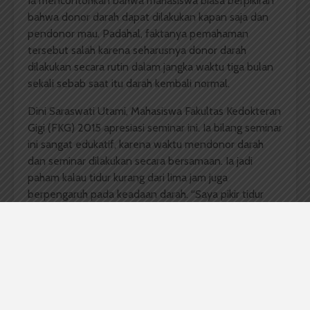
Ia mencontohkan bahwa mahasiswa biasa berpikiran
bahwa donor darah dapat dilakukan kapan saja dan
pendonor mau. Padahal, faktanya pemahaman
tersebut salah karena seharusnya donor darah
dilakukan secara rutin dalam jangka waktu tiga bulan
sekali sebab saat itu darah kembali normal.
Dini Saraswati Utami, Mahasiswa Fakultas Kedokteran
Gigi (FKG) 2015 apresiasi seminar ini. Ia bilang seminar
ini sangat edukatif, karena waktu mendonor darah
dan seminar dilakukan secara bersamaan. Ia jadi
paham kalau tidur kurang dari lima jam juga
berpengaruh pada keadaan darah. “Saya pikir tidur
hanya mempengaruhi mata saja, ternyata darah juga
terpengaruh,” tambahnya.
Selain itu, pada sesi tanya jawab Riza jelaskan isu
negatif mengenai penurunan berat badan karena
donor darah. Menurutnya berat badan dapat
mengalami kenaikan setelah mendonor, sehingga