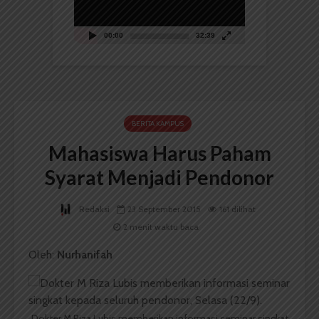
00:00
32:39
BERITA KAMPUS
Mahasiswa Harus Paham
Syarat Menjadi Pendonor
Redaksi
23 September 2015
161 dilihat
2 menit waktu baca
Oleh:
Nurhanifah
Dokter M Riza Lubis memberikan informasi seminar singkat