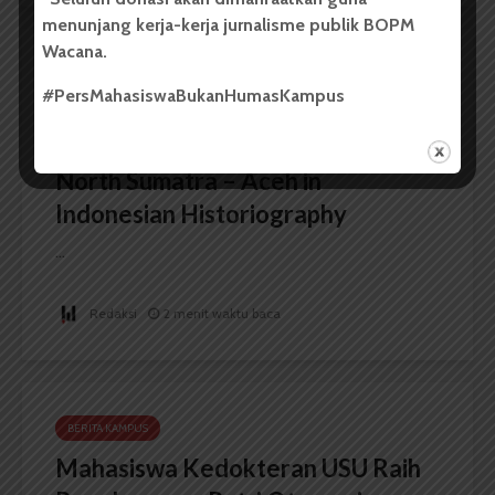
menunjang kerja-kerja jurnalisme publik BOPM
Wacana.
BERITA KAMPUS
#PersMahasiswaBukanHumasKampus
FIB USU Gelar Seminar
Internasional The Importance of
North Sumatra – Aceh in
Indonesian Historiography
...
Redaksi
2 menit waktu baca
BERITA KAMPUS
Mahasiswa Kedokteran USU Raih