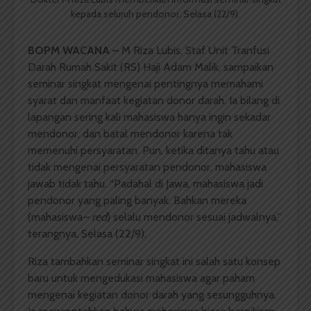
kepada seluruh pendonor, Selasa (22/9).
BOPM WACANA –
M Riza Lubis, Staf Unit Tranfusi
Darah Rumah Sakit (RS) Haji Adam Malik, sampaikan
seminar singkat mengenai pentingnya memahami
syarat dan manfaat kegiatan donor darah. Ia bilang di
lapangan sering kali mahasiswa hanya ingin sekadar
mendonor, dan batal mendonor karena tak
memenuhi persyaratan. Pun, ketika ditanya tahu atau
tidak mengenai persyaratan pendonor, mahasiswa
jawab tidak tahu. “Padahal di Jawa, mahasiswa jadi
pendonor yang paling banyak. Bahkan mereka
(mahasiswa
– red
) selalu mendonor sesuai jadwalnya,”
terangnya, Selasa (22/9).
Riza tambahkan seminar singkat ini salah satu konsep
baru untuk mengedukasi mahasiswa agar paham
mengenai kegiatan donor darah yang sesungguhnya.