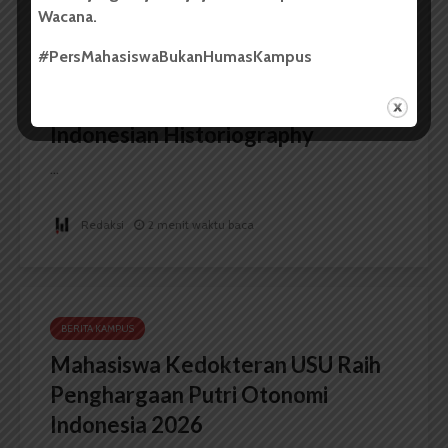
BERITA KAMPUS
Wacana.
FIB USU Gelar Seminar
#PersMahasiswaBukanHumasKampus
Internasional The Importance of
North Sumatra – Aceh in
Indonesian Historiography
...
Redaksi
2 menit waktu baca
BERITA KAMPUS
Mahasiswa Kedokteran USU Raih
Penghargaan Putri Otonomi
Indonesia 2026