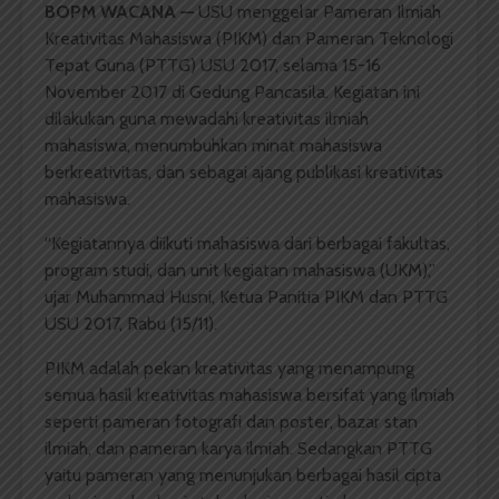
BOPM WACANA
—
USU menggelar Pameran Ilmiah
Kreativitas Mahasiswa (PIKM) dan Pameran Teknologi
Tepat Guna (PTTG) USU 2017, selama 15-16
November 2017 di Gedung Pancasila. Kegiatan ini
dilakukan guna mewadahi kreativitas ilmiah
mahasiswa, menumbuhkan minat mahasiswa
berkreativitas, dan sebagai ajang publikasi kreativitas
mahasiswa.
“Kegiatannya diikuti mahasiswa dari berbagai fakultas,
program studi, dan unit kegiatan mahasiswa (UKM),”
ujar Muhammad Husni, Ketua Panitia PIKM dan PTTG
USU 2017, Rabu (15/11).
PIKM adalah pekan kreativitas yang menampung
semua hasil kreativitas mahasiswa bersifat yang ilmiah
seperti pameran fotografi dan poster, bazar stan
ilmiah, dan pameran karya ilmiah. Sedangkan PTTG
yaitu pameran yang menunjukan berbagai hasil cipta