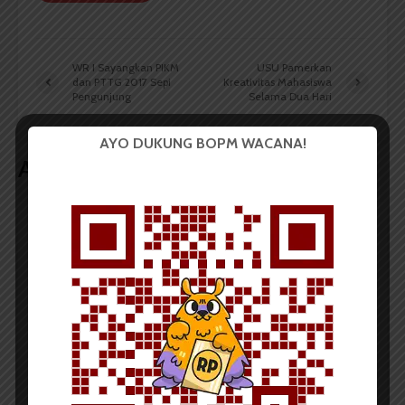
WR I Sayangkan PIKM
USU Pamerkan
dan PTTG 2017 Sepi
Kreativitas Mahasiswa
Pengunjung
Selama Dua Hari
AYO DUKUNG BOPM WACANA!
Artikel terkait lain
BERITA KAMPUS
Dua Mahasiswa Sastra Indonesia
USU Raih Juara pada Festival
Literasi Sumatera Utara 2026
Dark Mode | Moda Gelap
Oleh: Iyusarah Pakpahan USU, wacana.org – Dua...