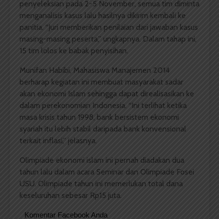
penyeleksian pada 2-5 November, semua tim diminta
menganalisis kasus lalu hasilnya dikirim kembali ke
panitia. “Juri memberikan penilaian dari jawaban kasus
masing-masing peserta,” ungkapnya. Dalam tahap ini,
15 tim lolos ke babak penyisihan.
Munifan Habibi, Mahasiswa Manajemen 2014
berharap kegiatan ini membuat masyarakat sadar
akan ekonomi Islam sehingga dapat direalisasikan ke
dalam perekonomian Indonesia. “Ini terlihat ketika
masa krisis tahun 1998, bank bersistem ekonomi
syariah itu lebih stabil daripada bank konvensional
terkait inflasi,” jelasnya.
Olimpiade ekonomi islam ini pernah diadakan dua
tahun lalu dalam acara Seminar dan Olimpiade Fosei
USU. Olimpiade tahun ini memerlukan total dana
keseluruhan sebesar Rp15 juta.
Komentar Facebook Anda