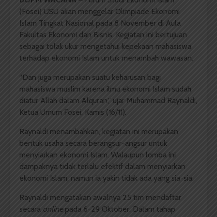
(Fosei) USU akan menggelar Olimpiade Ekonomi
Islam Tingkat Nasional pada 8 November di Aula
Fakultas Ekonomi dan Bisnis. Kegiatan ini bertujuan
sebagai tolak ukur mengetahui kepekaan mahasiswa
terhadap ekonomi Islam untuk menambah wawasan.
“Dan juga merupakan suatu keharusan bagi
mahasiswa muslim karena ilmu ekonomi Islam sudah
diatur Allah dalam Alquran,” ujar Muhammad Raynaldi,
Ketua Umum Fosei, Kamis (16/11).
Raynaldi menambahkan, kegiatan ini merupakan
bentuk usaha secara berangsur-angsur untuk
menyiarkan ekonomi Islam. Walaupun lomba ini
dampaknya tidak terlalu efektif dalam menyiarkan
ekonomi Islam, namun ia yakin tidak ada yang sia-sia.
Raynaldi mengatakan awalnya 25 tim mendaftar
secara
online
pada 6-29 Oktober. Dalam tahap