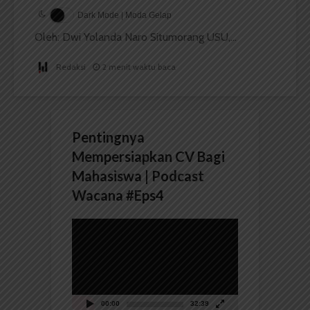
Dark Mode | Moda Gelap
Oleh: Dwi Yolanda Naro Situmorang USU,...
Redaksi
2 menit waktu baca
Pentingnya
Mempersiapkan CV Bagi
Mahasiswa | Podcast
Wacana #Eps4
Pemutar
Video
00:00
32:39