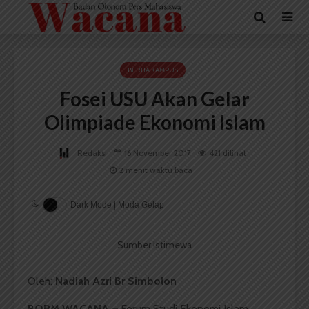
BERITA KAMPUS
Fosei USU Akan Gelar
Olimpiade Ekonomi Islam
Redaksi
16 November 2017
421 dilihat
2 menit waktu baca
Dark Mode | Moda Gelap
Sumber Istimewa
Oleh:
Nadiah
Azri Br Simbolon
BOPM WACANA –
Forum Studi Ekonomi Islam