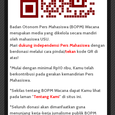
Redaksi
2 menit waktu baca
Badan Otonom Pers Mahasiswa (BOPM) Wacana
merupakan media yang dikelola secara mandiri
BERITA KAMPUS
oleh mahasiswa USU.
Dua Mahasiswa Etnomusikologi
Mari
dukung independensi Pers Mahasiswa
dengan
USU Torehkan Prestasi di
berdonasi melalui cara pindai/
tekan
kode QR di
atas!
PEKSIMIDA 2026
*Mulai dengan minimal Rp10 ribu, Kamu telah
Dark Mode | Moda Gelap
berkontribusi pada gerakan kemandirian Pers
Oleh: Syarifah Sarah Nurjiha USU, wacana.org –...
Mahasiswa.
*Sekilas tentang BOPM Wacana dapat Kamu lihat
Redaksi
2 menit waktu baca
pada laman "
Tentang Kami
" di situs ini.
*Seluruh donasi akan dimanfaatkan guna
menunjang kerja-kerja jurnalisme publik BOPM