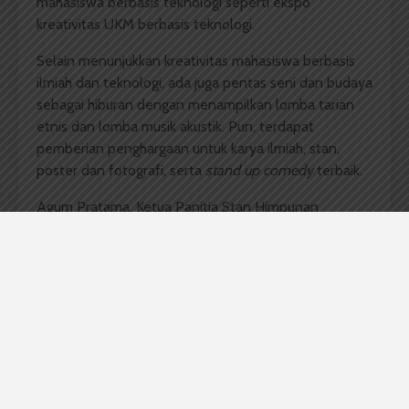
mahasiswa berbasis teknologi seperti ekspo
kreativitas UKM berbasis teknologi.
Selain menunjukkan kreativitas mahasiswa berbasis
ilmiah dan teknologi, ada juga pentas seni dan budaya
sebagai hiburan dengan menampilkan lomba tarian
etnis dan lomba musik akustik. Pun, terdapat
pemberian penghargaan untuk karya ilmiah, stan,
poster dan fotografi, serta
stand up comedy
terbaik.
Agum Pratama, Ketua Panitia Stan Himpunan
Mahasiswa Biologi mengatakan sangat menyukai
kegiatan pameran ini. Menurutnya acara ini dapat
mengasah ilmu dan kreativitas mahasiswa untuk
berkompetisi di era globalisasi saat ini.
Terlebih lagi disediakan stan-stan untuk
memperlihatkan setiap hasil karya serta inovasi
mahasiswa dan UKM. Sehingga dapat
mengaplikasikan kreativitas untuk dilihat mahasiswa