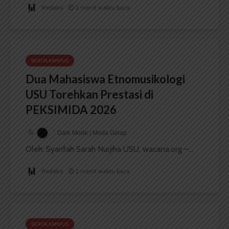
Redaksi
2 menit waktu baca
BERITA KAMPUS
Dua Mahasiswa Etnomusikologi
USU Torehkan Prestasi di
PEKSIMIDA 2026
Dark Mode | Moda Gelap
Oleh: Syarifah Sarah Nurjiha USU, wacana.org –...
Redaksi
2 menit waktu baca
BERITA KAMPUS