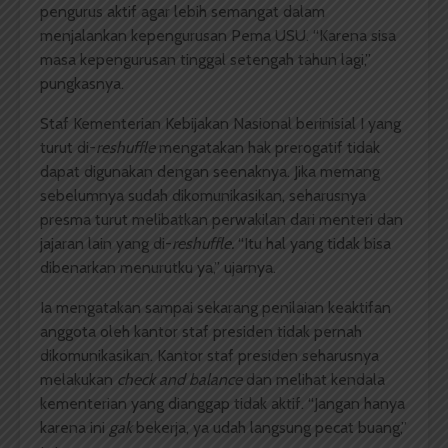
pengurus aktif agar lebih semangat dalam
menjalankan kepengurusan Pema USU. “Karena sisa
masa kepengurusan tinggal setengah tahun lagi,”
pungkasnya.
Staf Kementerian Kebijakan Nasional berinisial I yang
turut di-
reshuffle
mengatakan hak prerogatif tidak
dapat digunakan dengan seenaknya. Jika memang
sebelumnya sudah dikomunikasikan, seharusnya
presma turut melibatkan perwakilan dari menteri dan
jajaran lain yang di-
reshuffle.
“Itu hal yang tidak bisa
dibenarkan menurutku ya,” ujarnya.
Ia mengatakan sampai sekarang penilaian keaktifan
anggota oleh kantor staf presiden tidak pernah
dikomunikasikan. Kantor staf presiden seharusnya
melakukan
check and balance
dan melihat kendala
kementerian yang dianggap tidak aktif. “Jangan hanya
karena ini
gak
bekerja, ya udah langsung pecat buang,”