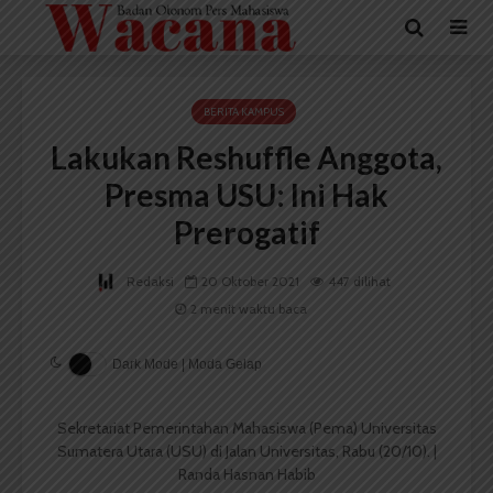
BERITA KAMPUS
Lakukan Reshuffle Anggota,
Presma USU: Ini Hak
Prerogatif
Redaksi
20 Oktober 2021
447 dilihat
2 menit waktu baca
Dark Mode | Moda Gelap
Sekretariat Pemerintahan Mahasiswa (Pema) Universitas
Sumatera Utara (USU) di Jalan Universitas, Rabu (20/10). |
Randa Hasnan Habib