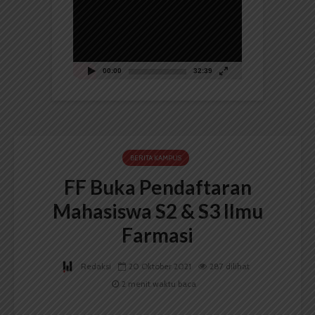
Video
00:00
32:39
BERITA KAMPUS
FF Buka Pendaftaran
Mahasiswa S2 & S3 Ilmu
Farmasi
Redaksi
20 Oktober 2021
287 dilihat
2 menit waktu baca