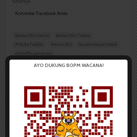
tuturnya.
Komentar Facebook Anda
Berita USU Hari Ini
Berita USU Terkini
M Rizky Fadillah
Pema USU
Randa Hasnan Habib
reshuffle pema usu
AYO DUKUNG BOPM WACANA!
Redaksi
Badan Otonom Pers Mahasiswa (BOPM) Wacana
merupakan pers mahasiswa yang berdiri di luar