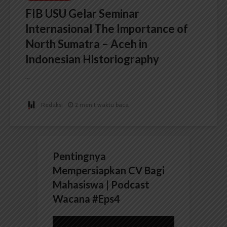
FIB USU Gelar Seminar
Internasional The Importance of
North Sumatra – Aceh in
Indonesian Historiography
...
Redaksi
2 menit waktu baca
Pentingnya
Mempersiapkan CV Bagi
Mahasiswa | Podcast
Wacana #Eps4
Pemutar