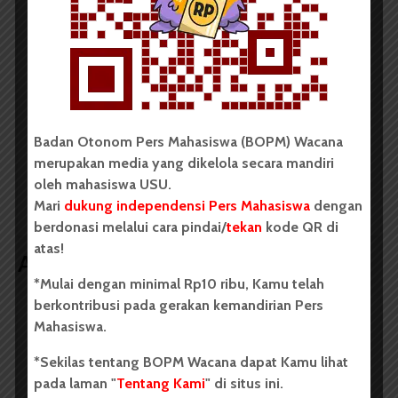
kampus dan dikelola secara mandiri oleh mahasiswa
Universitas Sumatera Utara (USU).
LIHAT SEMUA ARTIKEL
Badan Otonom Pers Mahasiswa (BOPM) Wacana
merupakan media yang dikelola secara mandiri
Pema USU Lakukan
FF Buka Pendaftaran
Peninjauan Kembali SK
Mahasiswa S2 & S3
oleh mahasiswa USU.
Reshuffle Pengurus
Ilmu Farmasi
Mari
dukung independensi Pers Mahasiswa
dengan
berdonasi melalui cara pindai/
tekan
kode QR di
atas!
Artikel terkait lain
*Mulai dengan minimal Rp10 ribu, Kamu telah
berkontribusi pada gerakan kemandirian Pers
Mahasiswa.
BERITA KAMPUS
BPDP Sosialisasikan Lomba Riset
*Sekilas tentang BOPM Wacana dapat Kamu lihat
pada laman "
Tentang Kami
" di situs ini.
Mahasiswa 2026, Dorong Inovasi