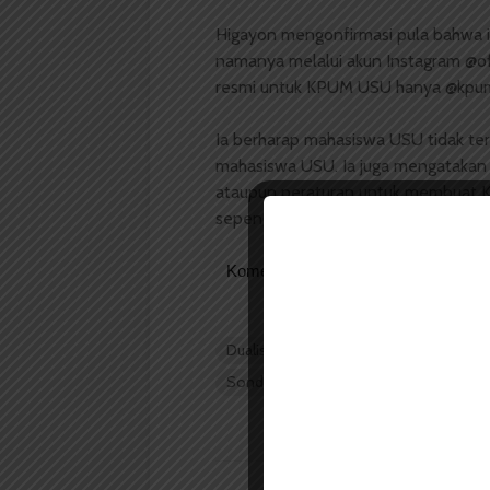
Higayon mengonfirmasi pula bahwa i
namanya melalui akun Instagram @of
resmi untuk KPUM USU hanya @kpu
Ia berharap mahasiswa USU tidak te
mahasiswa USU. Ia juga mengatakan b
ataupun peraturan untuk membuat KP
sepengetahuan dirinya. “Tidak ada su
Komentar Facebook Anda
Dualisme
kpum usu
Nicola Corn
Sondang William Gabriel Manalu