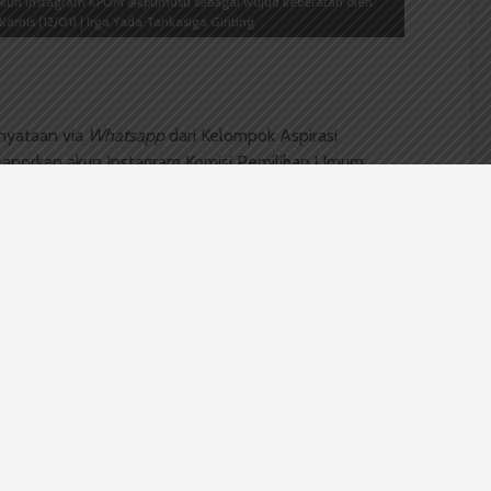
akun Instagram KPUM @kpumusu sebagai wujud keberatan oleh
mis (12/01) | Irga Yada Tankasiga Ginting.
nyataan via
Whatsapp
dari Kelompok Aspirasi
aporkan akun Instagram Komisi Pemilihan Umum
tera Utara (USU) (
@kpumusu
) merupakan perwujudan
 Hal ini dikonfirmasi oleh Presiden KAM Rabbani,
urat Peringatan (SP) yang tidak didasari proses
n bahwa keputusan KPUM ini tidak berlandaskan
 keputusan sepihak saat mengunggah SP tanpa
ngga tidak diberi kesempatan untuk mengklarifikasi
garan yang ditujukan melalui SP terdengar seperti
dari KAM Rabbani ialah mereka akan terus