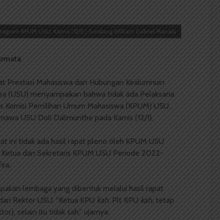
tagram KPUM USU, Kamis (12/1) | Sondang William Gabriel Manalu
armata
rat Prestasi Mahasiswa dan Hubungan Kealumnian
ara (USU) menyampaikan bahwa tidak ada Pelaksana
aris Komisi Pemilihan Umum Mahasiswa (KPUM) USU.
itmawa USU Doli Dalimunthe pada Kamis (12/1).
t ini tidak ada hasil rapat pleno oleh KPUM USU
 Ketua dan Sekretaris KPUM USU Periode 2022-
ira.
an lembaga yang dibentuk melalui hasil rapat
dari Rektor USU. “Ketua KPU
kah
, Plt KPU
kah
, tetap
r), selain itu tidak sah,” ujarnya.