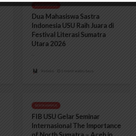
BERITA KAMPUS
Dua Mahasiswa Sastra
Indonesia USU Raih Juara di
Festival Literasi Sumatra
Utara 2026
...
Redaksi
2 menit waktu baca
BERITA KAMPUS
FIB USU Gelar Seminar
Internasional The Importance
of North Sumatra – Aceh in