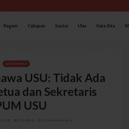
Ragam
Cakapan
Sastra
Ulas
Kata Kita
W
BERITA KAMPUS
mawa USU: Tidak Ada
etua dan Sekretaris
PUM USU
ri 2023
553 dilihat
2 menit waktu baca