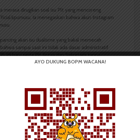
a merasa dirugikan soal isu Plt yang mencoreng
ficial.kpumusu. Ia menegaskan bahwa akun Instagram
musu.
rpancing akan isu dualisme yang bakal memecah
ahwa sampai saat ini tidak ada dasar administratif
UM baru serta Plt Ketua dan Sekretaris tanpa
AYO DUKUNG BOPM WACANA!
rat mandat untuk Plt,” tegasnya.
elius Alemta Simarmata