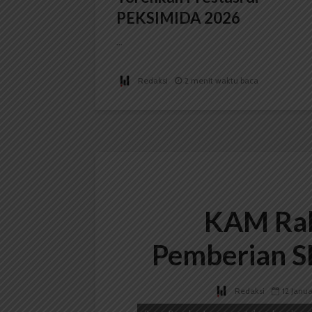
PEKSIMIDA 2026
...
Redaksi
2 menit waktu baca
KAM Rab
Pemberian S
Redaksi
12 Janu