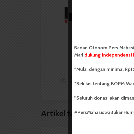
Redaksi
Badan Otonom Pers
mahasiswa yang berdi
mahasiswa Universit
Badan Otonom Pers Mahasis
LIHAT SEMUA ARTIKEL
Mari
dukung independensi 
*Mulai dengan minimal Rp10
USU Laksanakan Acara Penutupan
PMM 2022
*Sekilas tentang BOPM Wac
*Seluruh donasi akan diman
Artikel terkait lain
#PersMahasiswaBukanHu