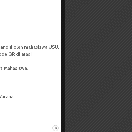
andiri oleh mahasiswa USU.
de QR di atas!
rs Mahasiswa.
Wacana.