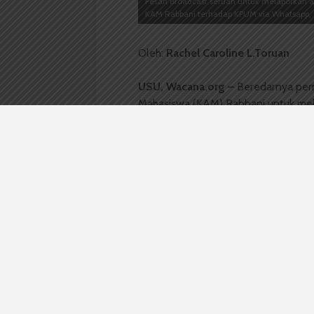
Pesan Broadcast seruan untuk melaporkan 
KAM Rabbani terhadap KPUM via Whatsapp, Ka
Oleh:
Rachel Caroline L.Toruan
USU, Wacana.org –
Beredarnya per
Mahasiswa (KAM) Rabbani untuk mel
Mahasiswa (KPUM) Universitas Suma
keberatan KAM Rabbani kepada KPUM.
M.Amin Siregar, Selasa (10/1)
Amin menjelaskan bahwa pemberian S
investigasi dan olah TKP menandaka
dasar yang kuat. Selain itu, adanya
memberitahu pihak KAM Rabbani, sehi
dan melakukan pembelaan.
Ia menambahkan bahwa bentuk pelang
tuduhan. Adapun upaya selanjutnya 