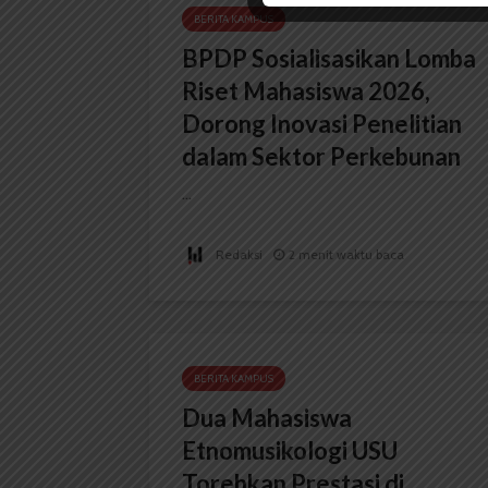
BERITA KAMPUS
BPDP Sosialisasikan Lomba
Riset Mahasiswa 2026,
Dorong Inovasi Penelitian
dalam Sektor Perkebunan
...
Redaksi
2 menit waktu baca
BERITA KAMPUS
Dua Mahasiswa
Etnomusikologi USU
Torehkan Prestasi di