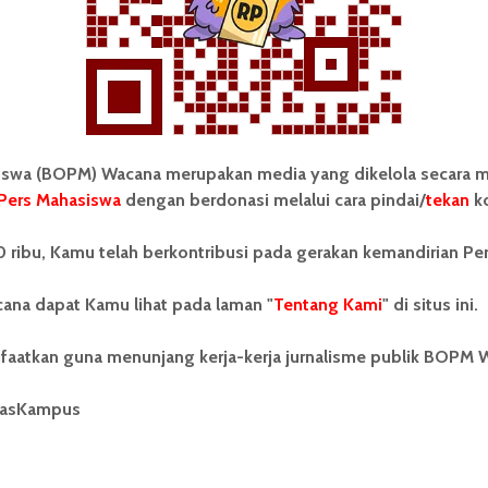
 Mahasiswa (BOPM) Wacana merupakan pers
ri di luar kampus dan dikelola secara mandiri oleh
as Sumatera Utara (USU).
wa (BOPM) Wacana merupakan media yang dikelola secara m
Pers Mahasiswa
dengan berdonasi melalui cara pindai/
tekan
ko
 ribu, Kamu telah berkontribusi pada gerakan kemandirian Pe
KAM Rabbani Keluhkan Pemberian
SP 3 oleh KPUM USU
ana dapat Kamu lihat pada laman "
Tentang Kami
" di situs ini.
faatkan guna menunjang kerja-kerja jurnalisme publik BOPM 
masKampus