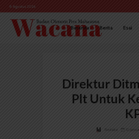
8 Agustus 2026
Beranda
Berita
Esai
Direktur Dit
Plt Untuk K
K
Redaksi
12 Janua