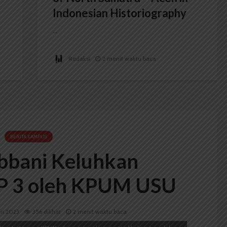
Indonesian Historiography
...
Redaksi
2 menit waktu baca
BERITA KAMPUS
bani Keluhkan
P 3 oleh KPUM USU
ari 2023
356 dilihat
2 menit waktu baca