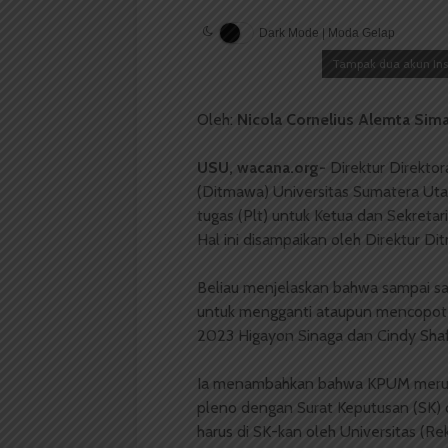
Dark Mode | Moda Gelap
Tampak dua akun Ins
Oleh:
Nicola Cornelius Alemta Sim
USU, wacana.org-
Direktur Direkto
(Ditmawa) Universitas Sumatera Ut
tugas (Plt) untuk Ketua dan Sekret
Hal ini disampaikan oleh Direktur D
Beliau menjelaskan bahwa sampai saa
untuk mengganti ataupun mencopot
2023 Higayon Sinaga dan Cindy Shaf
Ia menambahkan bahwa KPUM merupak
pleno dengan Surat Keputusan (SK) 
harus di SK-kan oleh Universitas (Rekto