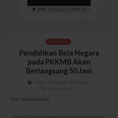
00:00
32:39
BERITA KAMPUS
Pendidikan Bela Negara
pada PKKMB Akan
Berlangsung 50 Jam
Redaksi
12 Juli 2017
158 dilihat
2 menit waktu baca
Oleh:
Widiya Hastuti
Kepala Biro Kemahasiswaan dan Kealumnian Hotma Karo-