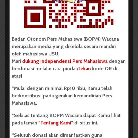
Dark Mode | Moda Gelap
Oleh: Iyusarah Pakpahan USU, wacana.org – Dua...
Redaksi
2 menit waktu baca
Badan Otonom Pers Mahasiswa (BOPM) Wacana
merupakan media yang dikelola secara mandiri
oleh mahasiswa USU.
BERITA KAMPUS
Mari
dukung independensi Pers Mahasiswa
dengan
Dua Mahasiswa Etnomusikologi
berdonasi melalui cara pindai/
tekan
kode QR di
USU Torehkan Prestasi di
atas!
PEKSIMIDA 2026
*Mulai dengan minimal Rp10 ribu, Kamu telah
berkontribusi pada gerakan kemandirian Pers
Dark Mode | Moda Gelap
Mahasiswa.
Oleh: Syarifah Sarah Nurjiha USU, wacana.org –...
*Sekilas tentang BOPM Wacana dapat Kamu lihat
pada laman "
Tentang Kami
" di situs ini.
Redaksi
2 menit waktu baca
*Seluruh donasi akan dimanfaatkan guna