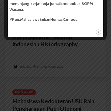
menunjang kerja-kerja jurnalisme publik BOPM
Wacana.
BERITA KAMPUS
#PersMahasiswaBukanHumasKampus
FIB USU Gelar Seminar
Internasional The Importance of
North Sumatra – Aceh in
Indonesian Historiography
...
Redaksi
2 menit waktu baca
BERITA KAMPUS
Mahasiswa Kedokteran USU Raih
Penghargaan Putri Otonomi