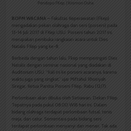
Pendopo FKep. | Krismon Duha
BOPM WACANA –
Fakultas Keperawatan (Fkep)
mengadakan pekan olahraga dan seni (porseni) pada
13-14 Juli 2017 di FKep USU. Porseni tahun 2017 ini,
merupakan pembuka rangkaian acara untuk Dies
Natalis FKep yang ke-8.
Berbeda dengan tahun lalu, Fkep memperingati Dies
Natalis dengan seminar nasional yang diadakan di
Auditorium USU. “Kali ini ke porseni acaranya, karena
waktu juga yang singkat,” ujar Miftahul Khoiriyah
Siregar, Ketua Panitia Porseni FKep, Rabu (12/7).
Perlombaan akan dibuka oleh Setiawan, Dekan FKep.
Tepatnya pada pukul 08.00 WIB hari ini. Dalam
bidang olahraga terdapat perlombaan futsal, tenis
meja, dan catur. Sementara pada bidang seni
terdapat perlombaan menyanyi dan menari. Tak ada