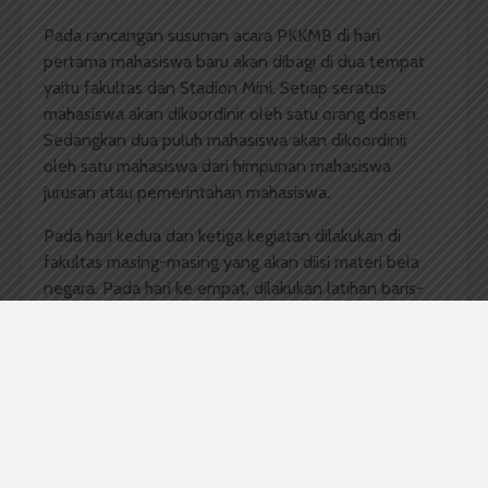
Pada rancangan susunan acara PKKMB di hari
pertama mahasiswa baru akan dibagi di dua tempat
yaitu fakultas dan Stadion Mini. Setiap seratus
mahasiswa akan dikoordinir oleh satu orang dosen.
Sedangkan dua puluh mahasiswa akan dikoordinir
oleh satu mahasiswa dari himpunan mahasiswa
jurusan atau pemerintahan mahasiswa.
Pada hari kedua dan ketiga kegiatan dilakukan di
fakultas masing-masing yang akan diisi materi bela
negara. Pada hari ke empat, dilakukan latihan baris-
berbaris oleh Resimen Mahasiswa. Sedangkan pada
hari kelima akan diadakan pelatihan P3K dan
outbond
.
Kemudian, penutupan PKKMB PKBN oleh dekan.
Muhammad Razif, Ketua Kepala Bidang Organisasi di
Himpunan Mahasiswa Jurusan Ekonomi
Pembangunan, mengatakan Konsep PKKMB PKBN