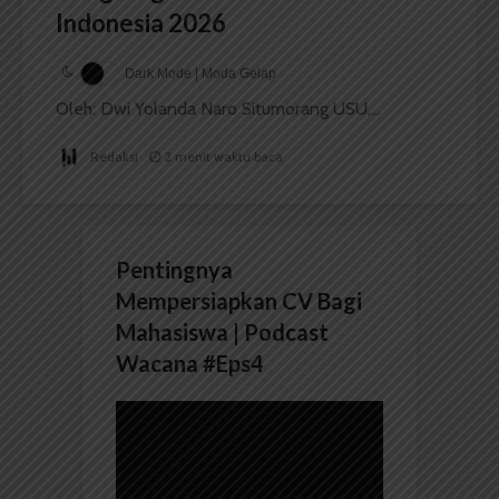
Indonesia 2026
Dark Mode | Moda Gelap
Oleh: Dwi Yolanda Naro Situmorang USU,...
Redaksi
2 menit waktu baca
Pentingnya
Mempersiapkan CV Bagi
Mahasiswa | Podcast
Wacana #Eps4
Pemutar
Video