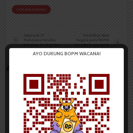
LIHAT SEMUA ARTIKEL
Sebanyak 37
Pendidikan Bela
Mahasiswa Fakultas
Negara pada PKKMB
Pertanian Di-Drop Out
Akan Berlangsung 50
Jam
AYO DUKUNG BOPM WACANA!
Artikel terkait lain
BERITA KAMPUS
Dua Mahasiswa Sastra Indonesia
USU Raih Juara pada Festival
Literasi Sumatera Utara 2026