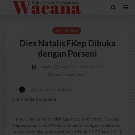
BERITA KAMPUS
Dies Natalis FKep Dibuka
dengan Porseni
Redaksi
13 Juli 2017
184 dilihat
2 menit waktu baca
Dark Mode | Moda Gelap
Oleh:
Yulia Pransiska
Ketua Panitia Pekan Olahraga dan Seni (Porseni) Fakultas
Keperawatan (FKep) Miftahul Khoiriyah Siregar,menjelaskan
mengenai berlangsungnya Porseni FKep 2017, Rabu (12/7) di