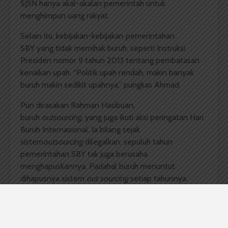
SJSN hanya akal-akalan pemerintah untuk
menghimpun uang rakyat.
Selain itu,
kebijakan-kebijakan pemerintahan
SBY
yang tidak memihak buruh.
seperti Instruksi
Presiden nomor 9 tahun 2013 tentang pembatasan
kenaikan upah. “Politik upah rendah, makin banyak
buruh makin sedikit upahnya,” pungkas Ahmad.
Pun dirasakan Rahman Hasibuan,
buruh
outsourcing
,
yang juga ikuti aksi peringatan
Hari
Buruh Internasional.
Ia bilang sejak
sistem
outsourcing
dilegalkan, sepuluh tahun
pemerintahan SBY tak juga berusaha
menghapuskannya. Padahal buruh menuntut
dihapusnya sistem
out sourcing
setiap tahunnya.
Rahman mengatakan
status kerjanya
tak terjamin,
sebab tidak ada perjanjian kontrak kerja dalam waktu
tertentu.
Sedangkan
biaya pendidikan, kesehatan,