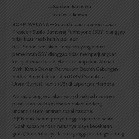
Sumber: Istimewa
BOPM WACANA
— Sepuluh
tahun pemerintahan
Presiden Susilo Bambang Yudhoyono
(SBY)
dianggap
tidak buat nasib buruh jadi lebih
baik.
Sebab
kebijakan-kebijakan yang dibuat
pemerintah
SBY
dianggap tidak memperjuangkan
kesejahteraan buruh.
Hal ini disampaikan Ahmad
Syah,
Ketua
Dewan Perwakilan Daerah
Gabungan
Serikat Buruh Independen (GBSI) Sumatera
Utara
(Sumut), Kamis
(1/5)
di Lapangan Merdeka.
Ahmad bilang
kebijakan yang dimaksud misalnya
pasal iuran wajib kesehatan dalam undang-
undang
sistem
jaminan
sosial
nasional
(SJSN)dan
badan
penyelenggara
jaminan
sosial.
“Upah sudah rendah, harusnya biaya kesehatan
gratis,” komentarnya. Ia menganggapundang-undang