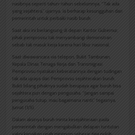
nasibnya seperti tahun-tahun sebelumnya. “Tak ada
yang sejahtera,” ujarnya. Ia berharap kesungguhan dari
pemerintah untuk perbaiki nasib buruh.
Saat aksi ini berlangsung di depan Kantor Gubernur,
pihak pemprovsu tak menyambangi demonstran
sebab tak masuk kerja karena hari libur nasional.
Saat diwawancara via telepon,
Bukit Tambunan,
Kepala Dinas Tenaga Kerja dan Transmigrasi
Pemprovsu nyatakan keberatannya dengan tudingan
tak ada upaya dari Pemprovsu sejahterakan buruh.
Bukit bilang pihaknya sudah berupaya agar buruh bisa
sejahtera pun dengan pengusaha. “Jangan sampai
pengusaha tutup, mau bagaimana nanti,” tegasnya,
Jumat (1/5).
Dalam aksinya buruh minta kesejahteraan pada
pemerintah
dengan mengabulkan delapan tuntutan
yakni
kenaikan
upah minimum sebesar tiga puluh