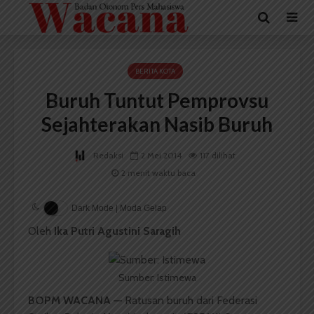
BERITA KOTA
Buruh Tuntut Pemprovsu
Sejahterakan Nasib Buruh
Redaksi
2 Mei 2014
117 dilihat
2 menit waktu baca
Dark Mode | Moda Gelap
Oleh
Ika Putri Agustini Saragih
Sumber: Istimewa
BOPM WACANA
—
Ratusan buruh dari Federasi