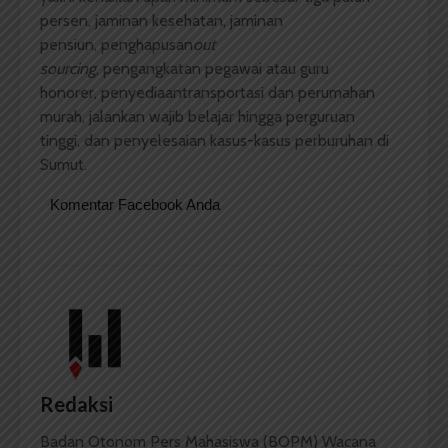
persen, jaminan kesehatan, jaminan
pensiun,
penghapusan
out
sourcing
,
pengangkatan
pegawai atau guru
honorer,
penyediaantransportasi dan perumahan
murah,
jalankan
wajib belajar hingga perguruan
tinggi,
dan penyelesaian
kasus-kasus perburuhan di
Sumut.
Komentar Facebook Anda
Redaksi
Badan Otonom Pers Mahasiswa (BOPM) Wacana