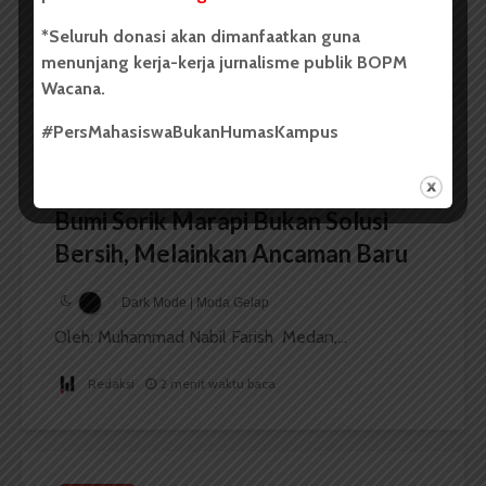
*Seluruh donasi akan dimanfaatkan guna
Redaksi
3 menit waktu baca
menunjang kerja-kerja jurnalisme publik BOPM
Wacana.
#PersMahasiswaBukanHumasKampus
BERITA KOTA
WALHI Sumut: Eksploitasi Panas
Bumi Sorik Marapi Bukan Solusi
Bersih, Melainkan Ancaman Baru
Dark Mode | Moda Gelap
Oleh: Muhammad Nabil Farish Medan,...
Redaksi
2 menit waktu baca