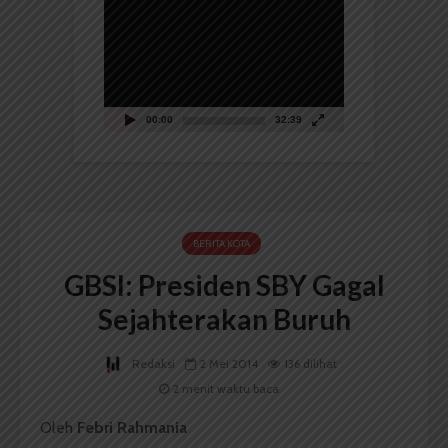
Pemutar
Video
00:00
32:39
BERITA KOTA
GBSI: Presiden SBY Gagal
Sejahterakan Buruh
Redaksi
2 Mei 2014
136 dilihat
2 menit waktu baca
Oleh
Febri Rahmania