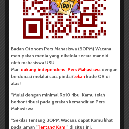
Penyiksaan di Sumut Selama
Periode Juli 2025-2026
Dark Mode | Moda Gelap
Oleh: Firda Elisa Medan, wacana.org – Komisi...
Redaksi
2 menit waktu baca
Badan Otonom Pers Mahasiswa (BOPM) Wacana
merupakan media yang dikelola secara mandiri
oleh mahasiswa USU.
Mari
dukung independensi Pers Mahasiswa
dengan
berdonasi melalui cara pindai/
tekan
kode QR di
BERITA KOTA
atas!
KontraS Sumut Gelar Peringatan
Hari Anti Penyiksaan Internasional
*Mulai dengan minimal Rp10 ribu, Kamu telah
berkontribusi pada gerakan kemandirian Pers
2026
Mahasiswa.
Dark Mode | Moda Gelap
*Sekilas tentang BOPM Wacana dapat Kamu lihat
Oleh: Ruth Cinthia Sianturi Medan, wacana.org –...
pada laman "
Tentang Kami
" di situs ini.