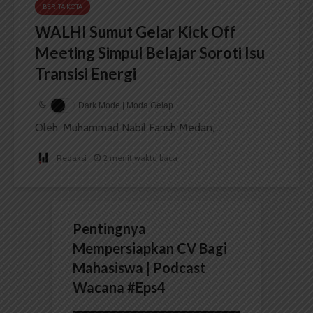
BERITA KOTA
WALHI Sumut Gelar Kick Off
Meeting Simpul Belajar Soroti Isu
Transisi Energi
Dark Mode | Moda Gelap
Oleh: Muhammad Nabil Farish Medan,...
Redaksi
2 menit waktu baca
Pentingnya
Mempersiapkan CV Bagi
Mahasiswa | Podcast
Wacana #Eps4