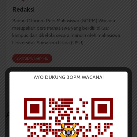
Redaksi
Badan Otonom Pers Mahasiswa (BOPM) Wacana
merupakan pers mahasiswa yang berdiri di luar
kampus dan dikelola secara mandiri oleh mahasiswa
Universitas Sumatera Utara (USU).
LIHAT SEMUA ARTIKEL
AYO DUKUNG BOPM WACANA!
MPMF: Program Kerja
Mebel Belum Lengkap,
Pema FPsi Sesuai Misi
Laboratorium FMIPA
Sudah Beroperasi
Artikel terkait lain