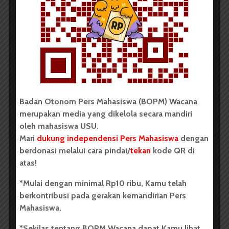
BERITA KAMPUS
BPDP Sosialisasikan Lomba Riset
Mahasiswa 2026, Dorong Inovasi
Penelitian dalam Sektor
Perkebunan
...
Badan Otonom Pers Mahasiswa (BOPM) Wacana
Redaksi
2 menit waktu baca
merupakan media yang dikelola secara mandiri
oleh mahasiswa USU.
Mari
dukung independensi Pers Mahasiswa
dengan
berdonasi melalui cara pindai/
tekan
kode QR di
atas!
BERITA KAMPUS
Dua Mahasiswa Sastra Indonesia
*Mulai dengan minimal Rp10 ribu, Kamu telah
berkontribusi pada gerakan kemandirian Pers
USU Raih Juara di Festival Literasi
Mahasiswa.
Sumatra Utara 2026
*Sekilas tentang BOPM Wacana dapat Kamu lihat