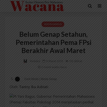
BERITA KAMPUS
Belum Genap Setahun,
Pemerintahan Pema FPsi
Berakhir Awal Maret
Redaksi
9 Maret 2015
152 dilihat
2 menit waktu baca
Dark Mode | Moda Gelap
Oleh:
Tantry Ika Adriati