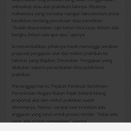
mikroskop atau alat praktikum lainnya. Misalnya
mahasiswa yang memakai ruangan laboratorium untuk
berdiskusi tentang percobaan atau penelitian.
“Sudah dioperasikan, tapi belum bisa kerja. Belum ada
bangku, belum ada apa-apa,” ujarnya.
Ia menambahkan, pihaknya masih menunggu jawaban
proposal pengajuan alat dan mebel praktikan ke
fakultas yang diajukan Desember. Pengajuan yang
dilakukan seperti penambahan lima puluh kursi
praktikan.
Menanggapi hal ini, Pejabat Pembuat Komitmen
Penerimaan Negara Bukan Pajak Suhardi bilang
proporsal alat dan mebel praktikan sudah
diterimanya. Namun, sampai saat ini belum ada
anggaran yang turun untuk proses tender. “Kalau ada
uang, ada proses pengadaan,” ujarnya.