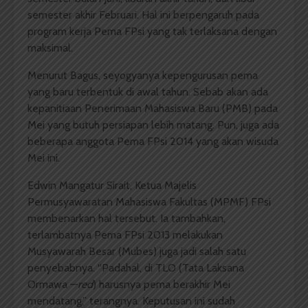
semester akhir Februari. Hal ini berpengaruh pada
program kerja Pema FPsi yang tak terlaksana dengan
maksimal.
Menurut Bagus, seyogyanya kepengurusan pema
yang baru terbentuk di awal tahun. Sebab akan ada
kepanitiaan Penerimaan Mahasiswa Baru (PMB) pada
Mei yang butuh persiapan lebih matang. Pun, juga ada
beberapa anggota Pema FPsi 2014 yang akan wisuda
Mei ini.
Edwin Mangatur Sirait, Ketua Majelis
Permusyawaratan Mahasiswa Fakultas (MPMF) FPsi
membenarkan hal tersebut. Ia tambahkan,
terlambatnya Pema FPsi 2013 melakukan
Musyawarah Besar (Mubes) juga jadi salah satu
penyebabnya. “Padahal, di TLO (Tata Laksana
Ormawa —
red
) harusnya pema berakhir Mei
mendatang,” terangnya. Keputusan ini sudah