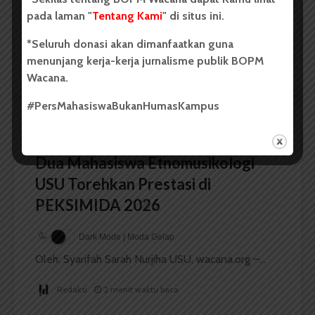
Dark Mode | Moda Gelap
pada laman "
Tentang Kami
" di situs ini.
Oleh: Iyusarah Pakpahan USU, wacana.org – Dua...
*Seluruh donasi akan dimanfaatkan guna
menunjang kerja-kerja jurnalisme publik BOPM
Redaksi
2 menit waktu baca
Wacana.
#PersMahasiswaBukanHumasKampus
BERITA KAMPUS
Dua Mahasiswa Etnomusikologi
USU Torehkan Prestasi di
PEKSIMIDA 2026
Dark Mode | Moda Gelap
Oleh: Syarifah Sarah Nurjiha USU, wacana.org –...
Redaksi
2 menit waktu baca