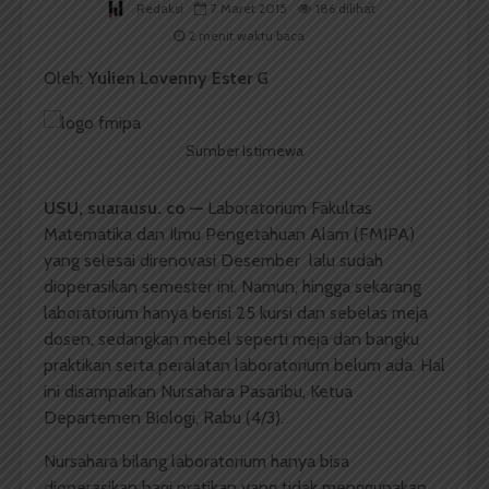
Redaksi
7 Maret 2015
186 dilihat
2 menit waktu baca
Oleh:
Yulien Lovenny Ester G
Sumber Istimewa
USU, suarausu. co —
Laboratorium Fakultas
Matematika dan Ilmu Pengetahuan Alam (FMIPA)
yang selesai direnovasi Desember lalu sudah
dioperasikan semester ini. Namun, hingga sekarang
laboratorium hanya berisi 25 kursi dan sebelas meja
dosen, sedangkan mebel seperti meja dan bangku
praktikan serta peralatan laboratorium belum ada. Hal
ini disampaikan Nursahara Pasaribu, Ketua
Departemen Biologi, Rabu (4/3).
Nursahara bilang laboratorium hanya bisa
dioperasikan bagi pratikan yang tidak menggunakan