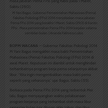
M Yani Bagus, Gubernur Pemerintahan Mahasiswa (Pema)
Fakultas Psikologi (FPsi) 2014 menjelaskan masa jabatan
Pema FPsi 2014 yang berakhir 1 Maret, Sabtu (29/2) di Kantin
FPsi . Masa pemerintahan Pema FPsi 2014 berjalan selama
sembilan bulan. | Ananda Fakhreza Lubis
BOPM WACANA
— Gubernur Fakultas Psikologi 2014
M Yani Bagus mengakhiri masa bakti Pemerintahan
Mahasiswa (Pema) Fakultas Psikologi (FPsi) 2014 di
awal Maret. Keputusan ini diambil untuk menghindari
terhambatnya program kerja pema selanjutnya akibat
libur. “Kita ingin mengembalikan masa bakti pema
seperti yang seharusnya,” ujar Bagus, Sabtu (7/3).
Berkaca pada Pema FPsi 2014 yang terbentuk Mei
lalu, Bagus menyayangkan waktu pelaksanaan
program kerjanya yang terhambat oleh masa libur
semester bulan Juni, liburan akhir tahun, dan libur