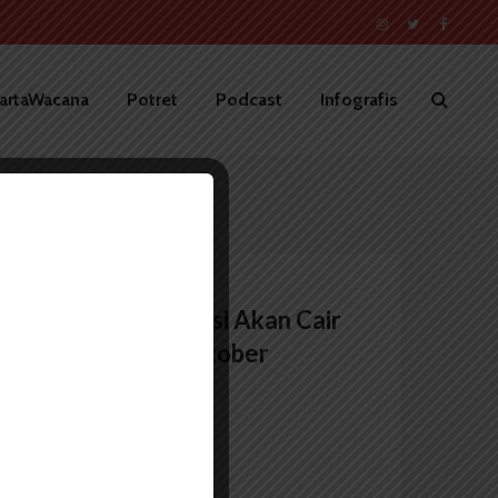
artaWacana
Potret
Podcast
Infografis
BERITA KAMPUS
Beasiswa Bidikmisi Akan Cair
Pertengahan Oktober