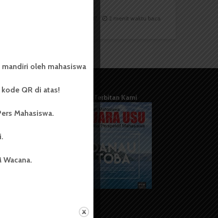
Redaksi
3 Oktober 2017
2 menit waktu baca
 mandiri oleh mahasiswa
kode QR di atas!
Terbitan Kami
Pers Mahasiswa.
i.
M Wacana.