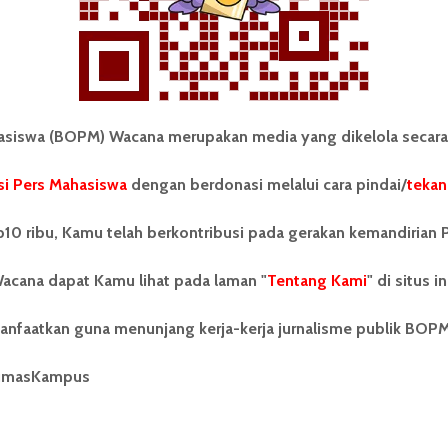
Redaksi
14 Januari 2018
2 menit waktu baca
iswa (BOPM) Wacana merupakan media yang dikelola secara
i Pers Mahasiswa
dengan berdonasi melalui cara pindai/
tekan
tonom Pers Mahasiswa (BOPM)
Tentang Kami
merupakan pers mahasiswa
10 ribu, Kamu telah berkontribusi pada gerakan kemandirian 
iri di luar kampus dan dikelola
Kontribusi
andiri oleh mahasiswa
acana dapat Kamu lihat pada laman "
tas Sumatera Utara (USU).
Tentang Kami
" di situs in
Info Iklan
nya BOPM Wacana merupakan
tu Unit Kegiatan Mahasiswa
Pedoman Media Siber
anfaatkan guna menunjang kerja-kerja jurnalisme publik BOP
 Universitas Sumatera Utara
nama Pers Mahasiswa SUARA
Kode Etik Jurnalistik
umasKampus
berdiri pada 1 Juli 1995.
WartaWacana