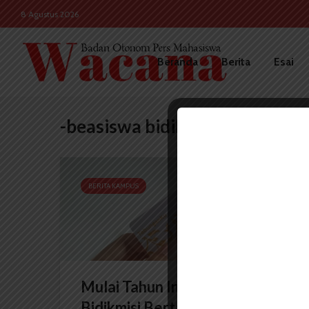
8 Agustus 2026
Beranda
Berita
Esai
-beasiswa bidikmisi
BERITA KAMPUS
Mulai Tahun Ini, Dana Beasiswa
Bidikmisi Bertambah