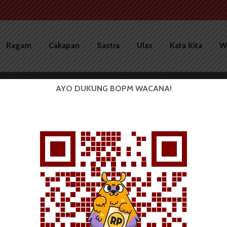
Ragam
Cakapan
Sastra
Ulas
Kata Kita
W
AYO DUKUNG BOPM WACANA!
BERITA KAMPUS
Penerima Bidikmisi USU 2017
Wajib Tinggal di Asrama...