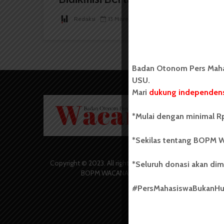
Redaksi
13 Maret 2019
1 menit waktu baca
Badan Otonom Pers Mahas
USU.
Mari
dukung independens
Badan O
Wacana 
*Mulai dengan minimal Rp
yang berd
secara m
*Sekilas tentang BOPM W
Universi
Sebelum
salah sa
Copyright © 2023. All rights reserved
*Seluruh donasi akan dim
(UKM) di
BOPM WACANA.
dengan 
#PersMahasiswaBukanH
USU yang 