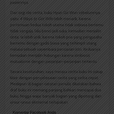
pasiennya.
Dari segi ide cerita, buku Hyun Go Wun sebelumnya
yaitu
4 Ways to Get Wife
lebih menarik, karena
pertemuan kedua tokoh utama tidak sebiasa bertemu
tidak sengaja, lalu benci jadi suka, kemudian menjalin
cinta. Ia lebih unik, karena tokoh pria yang pengusaha
bertemu dengan gadis biasa yang terhimpit utang
melalui sebuah sayembara pencarian istri. Keduanya
kemudian menjalin hubungan karena simbiosis
mutualisme dengan perjanjian-perjanjian tertentu.
Secara keseluruhan, saya merasa cerita buku ini cukup
klise dengan penyelesaian cerita yang serba cepat.
Meskipun di bagian catatan penulis dikatakan bahwa
draf buku ini memang panjang bahkan mencapai dua
buku, hingga wajar banyak bagian yang dipotong dan
unsur-unsur eksternal terlupakan.
Komentar Facebook Anda