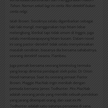
Tuhan. Namun sekali lagi ini cerita fiksi detektif bukan
cerita religi.
Ialah Brown. Sosoknya selalu digambarkan sebagai
laki-laki mungil, menggunakan topi hitam lebar
melengkung, klerikal tapi tidak umum di Inggris, juga
selalu membawapayung hitam kusam. Dalam novel
ini sang pastor-detektif tidak selalu menyelesaikan
masalah sendirian, biasanya dia bersama sahabatnya,
seorang detektif swasta, Flambeu.
Juga pernah bersama seorang kriminolog termuka
yang kerap dimintai pendapat oleh polisi. Dr Orion
Hood namanya. Saat itu seorang jemaat Pastor
Brown, Maggie MacNab ingin menikah dengan
pemuda bernama James Todhunter. Mrs MacNab
adalah seorang janda yang memiliki sebuah pondokan
yang jarang ditempati orang, dan saat ini Mr
Todhunter adalah satu-satunya penyewa di sana.