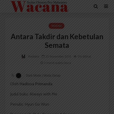
RESENSI
Antara Takdir dan Kebetulan
Semata
Redaksi
25 November 2013
176 dilihat
3 menit waktu baca
Dark Mode | Moda Gelap
Oleh
Hadissa Primanda
Judul buku: Always with Me
Penulis: Hyun Go Wun