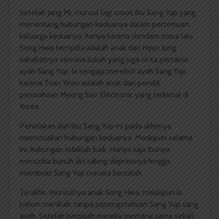
Setelah Jang Mi, muncul lagi sosok ibu Sang Yup yang
menentang hubungan keduanya dalam pertemuan
keluarga keduanya, hanya karena dendam masa lalu.
Song Hwa ternyata adalah anak dari Hyun Jung,
sahabatnya semasa kuliah yang juga cinta pertama
ayah Sang Yup. Ia sengaja merebut ayah Sang Yup
karena Tuan Yoon adalah anak dari pemilik
perusahaan Myung Soo Electronic yang terkenal di
Korea.
Penolakan dari ibu Sang Yup ini pada akhirnya
memutuskan hubungan keduanya. Meskipun selama
ini, hubungan tidaklah baik. Hanya saja ibunya
mencoba bunuh diri saking depresinya hingga
membuat Sang Yup merasa bersalah.
Terakhir, munculnya anak Song Hwa, meskipun ia
belum menikah, tanpa sepengetahuan Sang Yup sang
ayah. Setelah berpisah mereka memang sama sekali