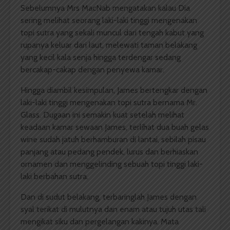
Sebelumnya Mrs MacNab mengatakan kalau Dia
sering melihat seorang laki-laki tinggi mengenakan
topi sutra yang sekali muncul dari tengah kabut yang
rupanya keluar dari laut, melewati taman belakang
yang kecil kala senja hingga terdengar sedang
bercakap-cakap dengan penyewa kamar.
Hingga diambil kesimpulan, James bertengkar dengan
laki-laki tinggi mengenakan topi sutra bernama Mr.
Glass. Dugaan ini semakin kuat setelah melihat
keadaan kamar sewaan James, terlihat dua buah gelas
wine sudah jatuh berhamburan di lantai, sebilah pisau
panjang atau pedang pendek, lurus dan berhiaskan
ornamen dan menggelinding sebuah topi tinggi laki-
laki berbahan sutra.
Dan di sudut belakang, terbaringlah James dengan
syal terikat di mulutnya dan enam atau tujuh utas tali
mengikat siku dan pergelangan kakinya. Mata