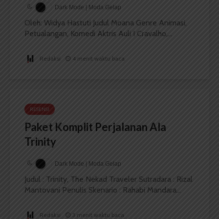
Dark Mode | Moda Gelap
Oleh: Widya Hastuti Judul Moana Genre Animasi,
Petualangan, Komedi Aktris Auli I Cravalho,...
Redaksi
4 menit waktu baca
RESENSI
Paket Komplit Perjalanan Ala
Trinity
Dark Mode | Moda Gelap
Judul : Trinity, The Nekad Traveler Sutradara : Rizal
Mantovani Penulis Skenario : Rahabi Mandara...
Redaksi
3 menit waktu baca