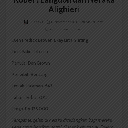
Alighieri
Redaksi
17 November 2013
586 dilihat
4 menit waktu baca
Oleh
Fredick Broven Ekayanta Ginting
Judul Buku: Inferno
Penulis: Dan Brown
Penerbit: Bentang
Jumlah Halaman: 643
Tahun Terbit: 2013
Harga: Rp 125.000
Tempat tergelap di neraka dicadangkan bagi mereka
yang tetap bersikap netral di saat krisis moral. Dalam