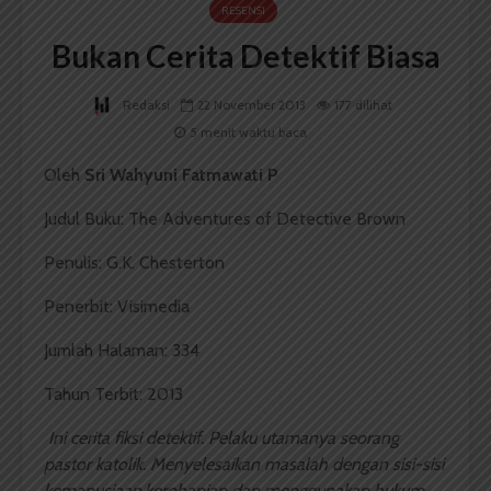
RESENSI
Bukan Cerita Detektif Biasa
Redaksi
22 November 2013
177 dilihat
5 menit waktu baca
Oleh
Sri Wahyuni Fatmawati P
Judul Buku: The Adventures of Detective Brown
Penulis: G.K. Chesterton
Penerbit: Visimedia
Jumlah Halaman: 334
Tahun Terbit: 2013
Ini cerita fiksi detektif. Pelaku utamanya seorang
pastor katolik. Menyelesaikan masalah dengan sisi-sisi
kemanusiaan,kerohanian dan menggunakan hukum