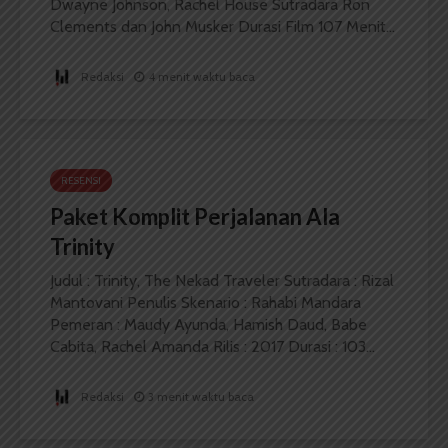
Dwayne Johnson, Rachel House Sutradara Ron
Clements dan John Musker Durasi Film 107 Menit...
Redaksi
4 menit waktu baca
RESENSI
Paket Komplit Perjalanan Ala
Trinity
Judul : Trinity, The Nekad Traveler Sutradara : Rizal
Mantovani Penulis Skenario : Rahabi Mandara
Pemeran : Maudy Ayunda, Hamish Daud, Babe
Cabita, Rachel Amanda Rilis : 2017 Durasi : 103...
Redaksi
3 menit waktu baca