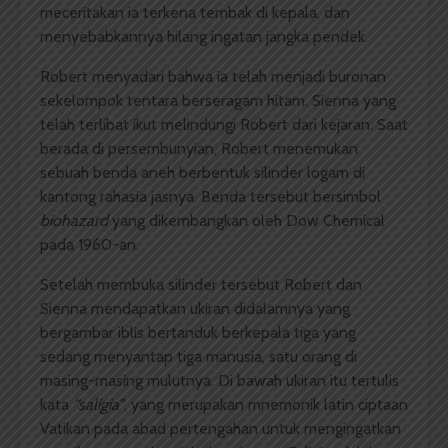
meceritakan ia terkena tembak di kepala, dan
menyebabkannya hilang ingatan jangka pendek.
Robert menyadari bahwa ia telah menjadi buronan
sekelompok tentara berseragam hitam. Sienna yang
telah terlibat ikut melindungi Robert dari kejaran. Saat
berada di persembunyian, Robert menemukan
sebuah benda aneh berbentuk silinder logam di
kantong rahasia jasnya. Benda tersebut bersimbol
biohazard
yang dikembangkan oleh Dow Chemical
pada 1960-an.
Setelah membuka silinder tersebut Robert dan
Sienna mendapatkan ukiran didalamnya yang
bergambar iblis bertanduk berkepala tiga yang
sedang menyantap tiga manusia, satu orang di
masing-masing mulutnya. Di bawah ukiran itu tertulis
kata
“saligia”
, yang merupakan mnemonik latin ciptaan
Vatikan pada abad pertengahan untuk mengingatkan