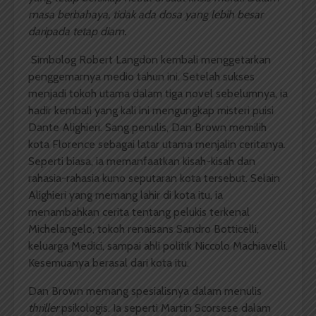
masa berbahaya, tidak ada dosa yang lebih besar
daripada tetap diam.
Simbolog Robert Langdon kembali menggetarkan
penggemarnya medio tahun ini. Setelah sukses
menjadi tokoh utama dalam tiga novel sebelumnya, ia
hadir kembali yang kali ini mengungkap misteri puisi
Dante Alighieri. Sang penulis, Dan Brown memilih
kota Florence sebagai latar utama menjalin ceritanya.
Seperti biasa, ia memanfaatkan kisah-kisah dan
rahasia-rahasia kuno seputaran kota tersebut. Selain
Alighieri yang memang lahir di kota itu, ia
menambahkan cerita tentang pelukis terkenal
Michelangelo, tokoh renaisans Sandro Botticelli,
keluarga Medici, sampai ahli politik Niccolo Machiavelli.
Kesemuanya berasal dari kota itu.
Dan Brown memang spesialisnya dalam menulis
thriller
psikologis. Ia seperti Martin Scorsese dalam