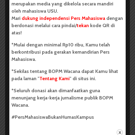
bernama Mr. Glass.
merupakan media yang dikelola secara mandiri
oleh mahasiswa USU.
Topi itu tak pernah digunakan, itulah alasan kenapa
Mari
dukung independensi Pers Mahasiswa
dengan
tak ditemukan sedikitpun sisa helai rambut. Pecahan
berdonasi melalui cara pindai/
tekan
kode QR di
kaca yang ada di penyimpanan yang lokasinya tinggi
atas!
juga perbuatan James sat ia melakukan juggling
dengan gelas.
*Mulai dengan minimal Rp10 ribu, Kamu telah
berkontribusi pada gerakan kemandirian Pers
Pisau yang diujungnya juga terdapat sedikit darah juga
Mahasiswa.
cocok dengan darah James, yang setelah diperiksa
terdapat bekas sayatan di dadanya.
*Sekilas tentang BOPM Wacana dapat Kamu lihat
pada laman "
Tentang Kami
" di situs ini.
Jadi apa yang sebenarnya terjadi? James adalah
seorang pesulap profesional,
juggler, ventriloquis,
dan
*Seluruh donasi akan dimanfaatkan guna
seorang ahli trik menggunakan tali hingga dapat
menunjang kerja-kerja jurnalisme publik BOPM
mengikat diri sendiri. Semuanya benar adanya saat
Wacana.
James bangkit dari posisi jatuhnya dengan senyum
#PersMahasiswaBukanHumasKampus
dikulum dan mengeluarkan sebuah poster yang berisi
pengumuman tentang penampilan Zaladin, Pesulap,
Manusia Karet, Ventriloquis, DAN Manusi Kangguru