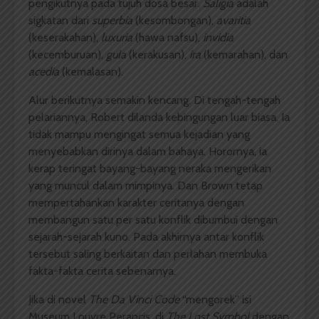
pengikutnya pada tujuh dosa besar.
Saligia
adalah
sigkatan dari
superbia
(kesombongan),
avaritia
(keserakahan),
luxuria
(hawa nafsu),
invidia
(kecemburuan),
gula
(kerakusan),
ira
(kemarahan), dan
acedia
(kemalasan).
Alur berikutnya semakin kencang. Di tengah-tengah
pelariannya, Robert dilanda kebingungan luar biasa. Ia
tidak mampu mengingat semua kejadian yang
menyebabkan dirinya dalam bahaya. Horornya, ia
kerap teringat bayang-bayang neraka mengerikan
yang muncul dalam mimpinya. Dan Brown tetap
mempertahankan karakter ceritanya dengan
membangun satu per satu konflik dibumbui dengan
sejarah-sejarah kuno. Pada akhirnya antar konflik
tersebut saling berkaitan dan perlahan membuka
fakta-fakta cerita sebenarnya.
Jika di novel
The Da Vinci Code
“mengorek” isi
Museum Louvre Perancis, di
The Lost Symbol
dengan