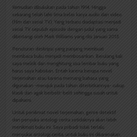
Kemudian dibukukan pada tahun 1914. Hingga
sekarang telah lahir lima belas karya audio dan video
(film dan serial TV). Yang terbaru diadaptasi menjadi
serial TV sepuluh episode dengan judul yang sama
dibintangi oleh Mark Williams yang rilis Januari 2013.
Penuturan deskripsi yang panjang membuat
membaca buku menjadi membosankan. Berulang kali
saya melirik dan menghitung sisa lembar buku yang
harus saya habiskan. Entah karena berupa novel
terjemahan atau karena memang bahasa yang
digunakan -merujuk pada tahun diterbitkannya- cukup
klasik dan agak berbelit-belit sehingga susah untuk
dipahami.
Untuk penikmat novel terjemahan, genre detektif
dan penyuka antologi cerita setidaknya akan lebih
menikmati buku ini. Saya pribadi tidak terlalu
menyukai antologi cerita, untuk buku ini dikarenakan