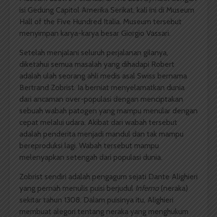
isi Gedung Capitol Amerika Serikat, kali ini di Museum
Hall of the Five Hundred Italia. Museum tersebut
menyimpan karya-karya besar Giorgio Vassari.
Setelah menjalani seluruh perjalanan gilanya,
diketahui semua masalah yang dihadapi Robert
adalah ulah seorang ahli medis asal Swiss bernama
Bertrand Zobrist. Ia berniat menyelamatkan dunia
dari ancaman over-populasi dengan menciptakan
sebuah wabah patogen yang mampu menular dengan
cepat melalui udara. Akibat dari wabah tersebut
adalah penderita menjadi mandul dan tak mampu
bereproduksi lagi. Wabah tersebut mampu
melenyapkan setengah dari populasi dunia.
Zobrist sendiri adalah pengagum sejati Dante Alighieri
yang pernah menulis puisi berjudul
Inferno
(neraka)
sekitar tahun 1308. Dalam puisinya itu, Alighieri
membuat alegori tentang neraka yang menghukum