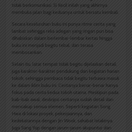
tidak berkomunikasi. Si Kecil inilah yang akhirnya
membuka jalan bagi keduanya untuk bersatu kembali.
Secara keseluruhan buku ini punya ritme cerita yang
lambat sehingga reka adegan yang ringan pun bisa
dihabiskan dalam berlembar-lembar kertas hingga
buku ini menjadi begitu tebal, dan terasa
membosankan.
Selain itu, latar tempat tidak begitu dijelaskan detail,
juga karakter-karakter pendukung dan kegiatan harian
tokoh, sehingga pembaca tidak begitu terbawa masuk
ke dalam iklim buku ini. Ceritanya benar-benar hanya
fokus pada cerita kedua tokoh utama. Meskipun pada
bab-bab awal, deskripsi ceritanya sudah detail dan
mencakup semua elemen. Seperti kegiatan Song
Hwa di lokasi proyek, pekerjaannya, dan
kedekatannya dengan Jin Wook, sahabat lelakinya.
Juga Sang Yup dengan jarum-jarum akupuntur dan