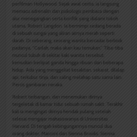
perfilman Hollywood. Sejak awal cerita, ia langsung
memacu adrenalin dan psikologis pembaca dengan
alur menegangkan serta konflik yang dialami tokoh
utama, Robert Langdon. Ia bermimpi sedang berada
di sebuah sungai yang aliran airnya merah seperti
darah. Di seberang, seorang wanita bercadar berbisik
padanya, “Carilah, maka akan kau temukan.” Tiba-tiba
muncul tubuh di sekitar kaki wanita tersebut,
kemudian berlipat ganda hingga ribuan dan beberapa
hidup. Ada yang menggeliat kesakitan, sekarat, dilalap
api, terkubur tinja, dan saling melahap satu sama lain.
Percis gambaran neraka.
Robert terbangun, dan menemukan dirinya
tergeletak di kamar tidur sebuah rumah sakit. Terakhir
kali ia mengingat dirinya hendak pulang setelah
selesai mengajar mahasiswanya di Universitas
Harvard. Di tengah kebingungannya muncul dua
orang dokter, Marconi dan Sienna Brooks. Sienna