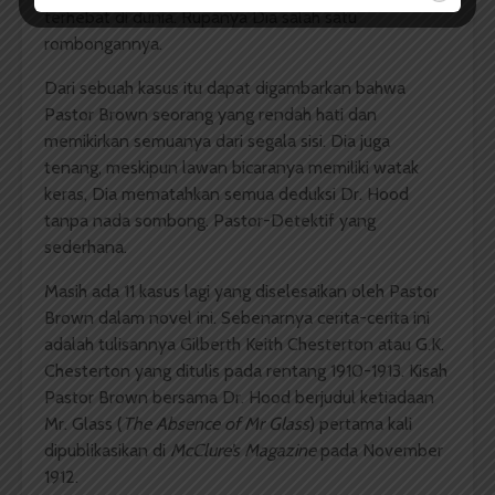
terhebat di dunia. Rupanya Dia salah satu
rombongannya.
Dari sebuah kasus itu dapat digambarkan bahwa
Pastor Brown seorang yang rendah hati dan
memikirkan semuanya dari segala sisi. Dia juga
tenang, meskipun lawan bicaranya memiliki watak
keras, Dia mematahkan semua deduksi Dr. Hood
tanpa nada sombong. Pastor-Detektif yang
sederhana.
Masih ada 11 kasus lagi yang diselesaikan oleh Pastor
Brown dalam novel ini. Sebenarnya cerita-cerita ini
adalah tulisannya Gilberth Keith Chesterton atau G.K.
Chesterton yang ditulis pada rentang 1910-1913. Kisah
Pastor Brown bersama Dr. Hood berjudul ketiadaan
Mr. Glass (
The Absence of Mr Glass
) pertama kali
dipublikasikan di
McClure’s Magazine
pada November
1912.