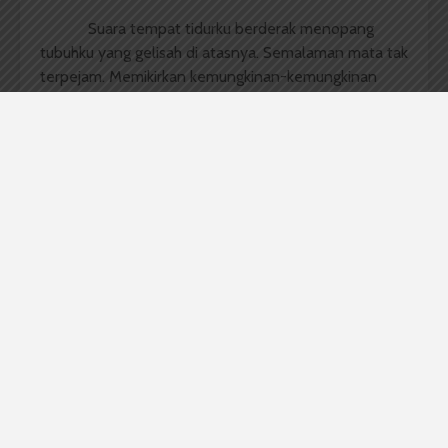
Suara tempat tidurku berderak menopang
tubuhku yang gelisah di atasnya. Semalaman mata tak
terpejam. Memikirkan kemungkinan-kemungkinan
yang akan terjadi dengan kedua keputusan yang akan
kuambil.
***
Aku terjaga dari tidurku. Ah, mimpi selama
sepuluh tahun ini kembali menyambangiku. Haga
masih terlelap di sampingku. Masih terbuai dalam
mimpinya sendiri yang entah apa. Sementara aku
bergegas menuju dapur. Mempersiapkan makanan
untuk keluarga kecilku. Sebentar lagi, kedua putraku,
Kula dan Kara, pasti menanyakan hal yang setiap pagi
mereka tanyakan, “Pagi ini sarapan apa, Bunda?”
Sungguh beruntung aku memiliki keluarga kecil
ini. Suami yang sangat manis, penyabar dan