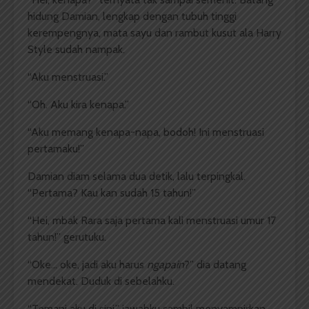
hidung Damian, lengkap dengan tubuh tinggi
kerempengnya, mata sayu dan rambut kusut ala Harry
Style sudah nampak.
“Aku menstruasi.”
“Oh. Aku kira kenapa.”
“Aku memang kenapa-napa, bodoh! Ini menstruasi
pertamaku!”
Damian diam selama dua detik, lalu terpingkal.
“Pertama? Kau kan sudah 15 tahun!”
“Hei, mbak Rara saja pertama kali menstruasi umur 17
tahun!” gerutuku.
“Oke… oke, jadi aku harus
ngapain
?” dia datang
mendekat. Duduk di sebelahku.
“Temani aku di sini,” jawabku sambil menyampirkan