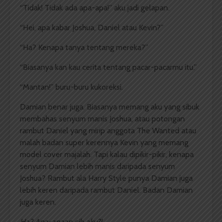
“Tidak! Tidak ada apa-apa!” aku jadi gelapan.
“Hei, apa kabar Joshua, Daniel atau Kevin?”
“Ha? Kenapa tanya tentang mereka?”
“Biasanya kan kau cerita tentang pacar-pacarmu itu.”
“Mantan!” buru-buru kukoreksi.
Damian benar juga. Biasanya memang aku yang sibuk
membahas senyum manis Joshua, atau potongan
rambut Daniel yang mirip anggota The Wanted atau
malah badan super kerennya Kevin yang memang
model cover majalah. Tapi kalau dipikir-pikir, kenapa
senyum Damian lebih manis daripada senyum
Joshua? Rambut ala Harry Style punya Damian juga
lebih keren daripada rambut Daniel. Badan Damian
juga keren.
Ha? Apa-apaan sih aku?!