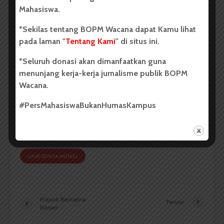
Mahasiswa.
*Sekilas tentang BOPM Wacana dapat Kamu lihat
pada laman "
Tentang Kami
" di situs ini.
*Seluruh donasi akan dimanfaatkan guna
menunjang kerja-kerja jurnalisme publik BOPM
Redaksi
Wacana.
Badan Otonom Pers Mahasiswa (BOPM) Wacana
#PersMahasiswaBukanHumasKampus
merupakan pers mahasiswa yang berdiri di luar
kampus dan dikelola secara mandiri oleh mahasiswa
Universitas Sumatera Utara (USU).
LIHAT SEMUA ARTIKEL
Prajurit Bernama
Terusir
Nasser