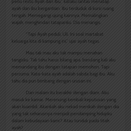
perlu restu Ayah dan Ibu,” kataku lantas menatap
ayah dan ibu bergantian. Ibu terduduk di kursi ruang
tengah. Memegangi ujung kainnya. Memalingkan
wajah, menghindari tatapanku. Dia menangis.
“Tapi Ayah peduli, Uli. Ini soal martabat
keluarga kita di kampung ini,” ujar ayah tegas.
Mau tak mau aku tak mampu menahan
tangisku. Tak tahu harus bilang apa. berulang kali aku
memandang ibu dengan tatapan memohon. Tapi
percuma. Kata-kata ayah adalah sabda bagi ibu. Aku
tahu dia pun bimbang dengan urusan ini.
Dan malam itu berakhir dengan diam. Aku
masuk ke kamar. Merenungi kembali keputusan yang
akan kuambil. Akankah aku nekad menikah dengan dia
yang tak seharusnya menjadi pendamping hidupku
dalam kebudayaan kami? Atau tunduk pada titah
ayah?