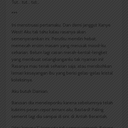
Tut… tut… tut…
***
Ini menstruasi pertamaku. Dan demi janggut Kanye
West! Aku tak tahu kalau rasanya akan
semenyeramkan ini. Perutku memilin hebat,
memecah enzim masam yang merusak mood-ku
seharian. Belum lagi cairan merah-kental-lengket
yang membuat selangkanganku tak nyaman ini!
Rasanya mau teriak seharian saja; atau merobohkan
lemari kesayangan ibu yang berisi gelas-gelas kristal
koleksinya.
Aku butuh Damian.
Barusan dia meneleponku karena sebelumnya telah
kukirimi pesan:
cepat temani aku
, Bastard! Paling
semenit lagi dia sampai di sini: di Antah Berantah.
“Hei, kenapa?” ternyata tak sampai semenit. Batang