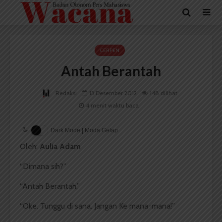
CERPEN
Antah Berantah
Redaksi
13 Desember 2012
148 dilihat
4 menit waktu baca
Dark Mode | Moda Gelap
Oleh:
Aulia Adam
“Dimana sih?”
“Antah Berantah,”
“Oke. Tunggu di sana. Jangan Ke mana-mana!”