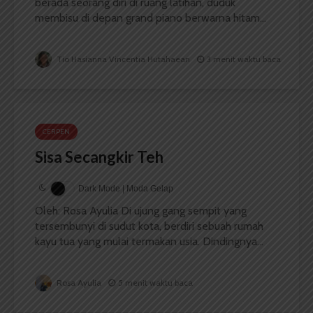
berada seorang diri di ruang latihan, duduk
membisu di depan grand piano berwarna hitam...
Tio Hasianna Vincentia Hutahaean
3 menit waktu baca
CERPEN
Sisa Secangkir Teh
Dark Mode | Moda Gelap
Oleh: Rosa Ayulia Di ujung gang sempit yang
tersembunyi di sudut kota, berdiri sebuah rumah
kayu tua yang mulai termakan usia. Dindingnya...
Rosa Ayulia
5 menit waktu baca