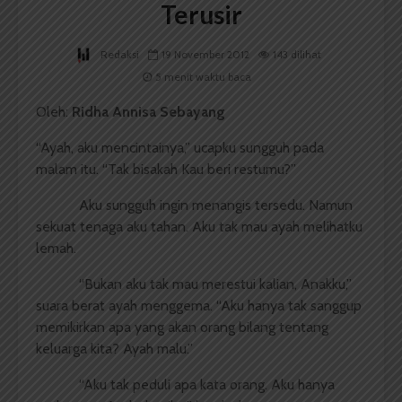
Terusir
Redaksi
19 November 2012
143 dilihat
5 menit waktu baca
Oleh:
Ridha Annisa Sebayang
“Ayah, aku mencintainya,” ucapku sungguh pada
malam itu. “Tak bisakah Kau beri restumu?”
Aku sungguh ingin menangis tersedu. Namun
sekuat tenaga aku tahan. Aku tak mau ayah melihatku
lemah.
“Bukan aku tak mau merestui kalian, Anakku,”
suara berat ayah menggema. “Aku hanya tak sanggup
memikirkan apa yang akan orang bilang tentang
keluarga kita? Ayah malu.”
“Aku tak peduli apa kata orang. Aku hanya