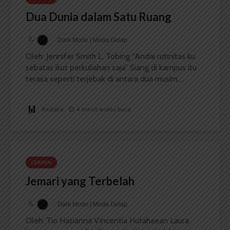
Dua Dunia dalam Satu Ruang
Dark Mode | Moda Gelap
Oleh: Jennifer Smith L. Tobing “Andai rutinitas ku
sebatas ikut perkuliahan saja” Siang di kampus itu
terasa seperti terjebak di antara dua musim....
Redaksi
4 menit waktu baca
CERPEN
Jemari yang Terbelah
Dark Mode | Moda Gelap
Oleh: Tio Hasianna Vincentia Hutahaean Laura