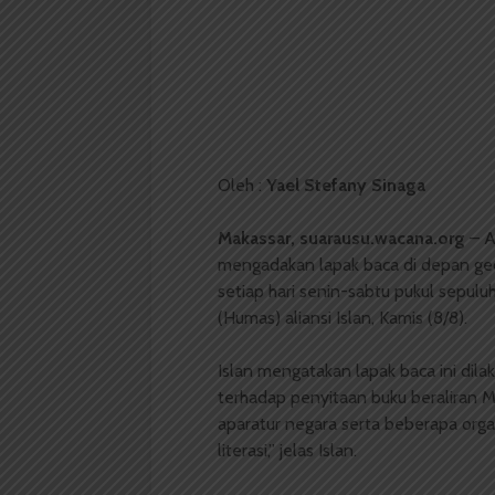
Oleh :
Yael Stefany Sinaga
Makassar, suarausu.wacana.org
– A
mengadakan lapak baca di depan ged
setiap hari senin-sabtu pukul sepulu
(Humas) aliansi Islan, Kamis (8/8).
Islan mengatakan lapak baca ini dil
terhadap penyitaan buku beraliran M
aparatur negara serta beberapa organ
literasi,” jelas Islan.