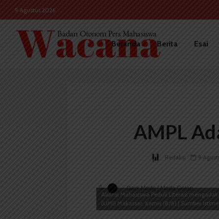
9 Agustus 2026
Beranda
Berita
Esai
AMPL Ada
Redaksi
9 Agust
Dark Mode | Moda Gelap
Aliansi Mahasiswa Peduli Literasi mengadak
(UMI) Makassar, Kamis (8/8) | Sumber Istim