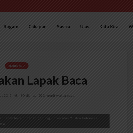
Ragam
Cakapan
Sastra
Ulas
Kata Kita
W
BERITA KOTA
kan Lapak Baca
us 2019
160 dilihat
2 menit waktu baca
an lapak baca di depan gedung Universitas Muslim Indonesia
ewa