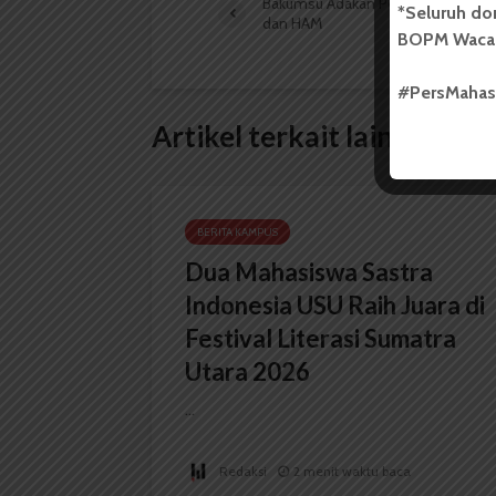
Bakumsu Adakan Pelatihan Hukum
*Seluruh do
dan HAM
BOPM Waca
#PersMaha
Artikel terkait lain
BERITA KAMPUS
Dua Mahasiswa Sastra
Indonesia USU Raih Juara di
Festival Literasi Sumatra
Utara 2026
...
Redaksi
2 menit waktu baca