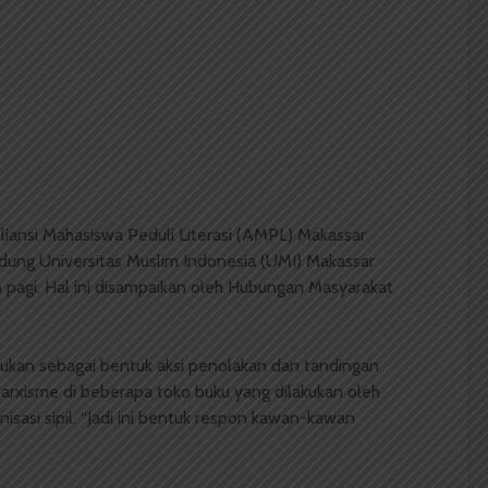
liansi Mahasiswa Peduli Literasi (AMPL) Makassar
ung Universitas Muslim Indonesia (UMI) Makassar
h pagi. Hal ini disampaikan oleh Hubungan Masyarakat
akukan sebagai bentuk aksi penolakan dan tandingan
arxisme di beberapa toko buku yang dilakukan oleh
isasi sipil. “Jadi ini bentuk respon kawan-kawan