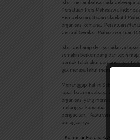
Islan menambahkan ada beberapa orga
Persatuan Pers Mahasiswa Indonesia
Pembebasan, Badan Eksekutif Mahas
organisasi komunal, Persatuan Mahas
Central Gerakan Mahasiswa Tuan (C
Islan berharap dengan adanya lapak b
semakin berkembang dan lebih maju la
bentuk tolak ukur perbandingan terh
gak merasa takut membaca buku apa s
Menanggapi hal ini Sekretaris Jendr
lapak baca ini sebagai bentuk tind
organisasi yang menyita buku. Menu
melanggar konsititusi negara dimana 
pengadilan. “Kalau yang terjadi kemar
punagkasnya.
Komentar Facebook Anda