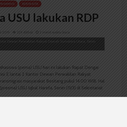
ITA KAMPUS
BERITA KOTA
ema USU lakukan RDP
et 2019
229 dilihat
2 menit waktu baca
antor Dewan Perwakilan Rakyat Daerah Sumatera Utara, Senin
hasiswa (pema) USU hari ini lakukan Rapat Dengar
si E lantai 2 Kantor Dewan Perwakilan Rakyat
transmigrasi masyarakat Besitang pukul 14.00 WIB. Hal
presma) USU Iqbal Harefa, Senin (11/3) di Sekretariat
tan aksi 21 Februari 2019 terkait masalah lahan tanah
an yang ingin dicapai dari RDP adalah masalah lahan
n tapi akan ada penyelesaian yang dilakukan