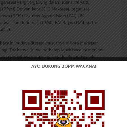
nisasi yang tergabung dalam aliansi ini yaitu
 (PPMI) Dewan Kota (DK) Makassar, organisasi
iswa (BEM) Fakultas Agama Islam (FAI) UMI,
iswa Islam Indonesia (PMII) FAI Rayon UMI, serta
GMT).
aca ini budaya literasi khususnya di kota Makassar
gi. Tak hanya itu dia berharap lapak baca ini menjadi
adap penyitaan buku yang terjadi. “Biar masyarakat
aja,” tuturnya.
AYO DUKUNG BOPM WACANA!
al (Sekjend) PPMI DK Makassar Parle mengatakan aksi
akan mengencam terhadap tindakan aparat dan
rutnya penyitaan buku yang dilakukan sudah
penyitaan buku dilakukan jika ada putusan dari
in itu hanya asumsi kepentingan pribadi saja,”