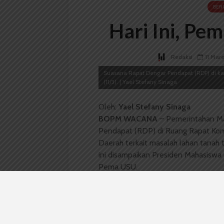
BER
Hari Ini, P
Redaksi
11 Mar
Suasana Rapat Dengar Pendapat (RDP) di k
(11/3). | Yael Stefany Sinaga
Oleh:
Yael Stefany Sinaga
BOPM WACANA
– Pemerintahan Ma
Pendapat (RDP) di Ruang Rapat Komi
Daerah terkait masalah lahan tanah 
ini disampaikan Presiden Mahasiswa (
Pema USU.
Iqbal mengatakan RDP adalah kelanju
masyarakat Besitang. Hasil dan tuju
tanah tidak hanya sekadar pemapara