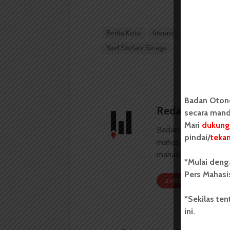
Berita Kota
literasi
Makassar
Yael Stefani Sinaga
Badan Oton
Redaksi
secara mand
Mari
dukung
Badan Otonom Pers
pindai/
teka
mahasiswa yang berdi
mahasiswa Universit
*Mulai deng
Pers Mahasi
LIHAT SEMUA ARTIKEL
*Sekilas te
ini.