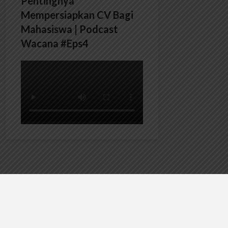
Pentingnya
Mempersiapkan CV Bagi
Mahasiswa | Podcast
Wacana #Eps4