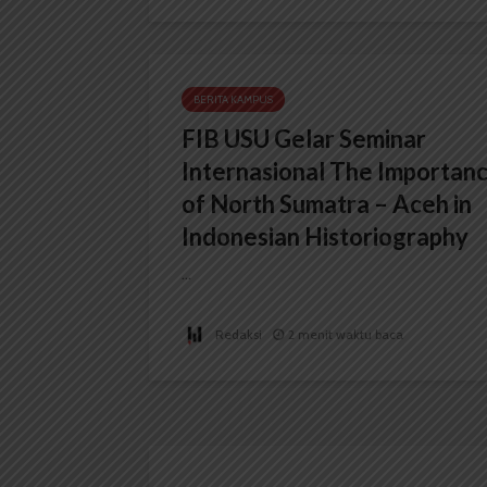
BERITA KAMPUS
FIB USU Gelar Seminar
Internasional The Importan
of North Sumatra – Aceh in
Indonesian Historiography
...
Redaksi
2 menit waktu baca