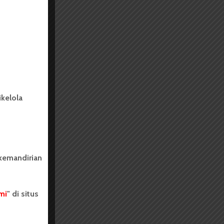
kelola
 kemandirian
mi
" di situs