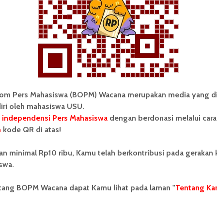
penyitaan buku
Universitas Sumatera Utara
usu
om Pers Mahasiswa (BOPM) Wacana merupakan media yang di
iri oleh mahasiswa USU.
 independensi Pers Mahasiswa
dengan berdonasi melalui cara
 Mahasiswa (BOPM) Wacana merupakan pers
n
kode QR di atas!
ri di luar kampus dan dikelola secara mandiri oleh
as Sumatera Utara (USU).
an minimal Rp10 ribu, Kamu telah berkontribusi pada gerakan
swa.
ntang BOPM Wacana dapat Kamu lihat pada laman "
Tentang Ka